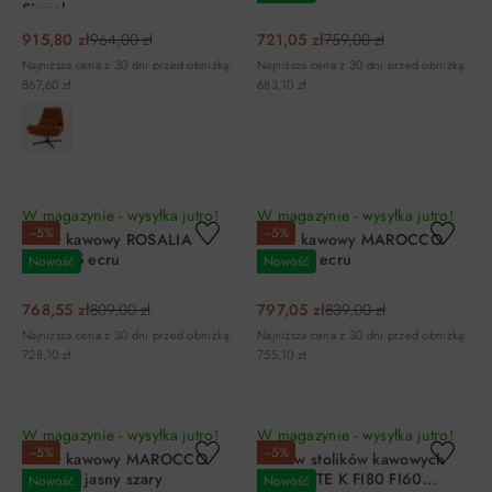
Signal
915,80 zł
964,00 zł
721,05 zł
759,00 zł
Najniższa cena z 30 dni przed obniżką:
Najniższa cena z 30 dni przed obniżką:
867,60 zł
683,10 zł
DO KOSZYKA
DO KOSZYKA
W magazynie - wysyłka jutro!
W magazynie - wysyłka jutro!
−5%
−5%
Stolik kawowy ROSALIA
Stolik kawowy MAROCCO
FI80X45 ecru
120X60 ecru
Nowość
Nowość
768,55 zł
809,00 zł
797,05 zł
839,00 zł
Najniższa cena z 30 dni przed obniżką:
Najniższa cena z 30 dni przed obniżką:
728,10 zł
755,10 zł
DO KOSZYKA
DO KOSZYKA
W magazynie - wysyłka jutro!
W magazynie - wysyłka jutro!
−5%
−5%
Stolik kawowy MAROCCO
Zestaw stolików kawowych
120X60 jasny szary
FERRANTE K FI80 FI60
Nowość
Nowość