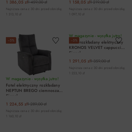
1 386,05 zł
1 459,00 zł
1 158,05 zł
1 219,00 zł
Najniższa cena z 30 dni przed obniżką:
Najniższa cena z 30 dni przed obniżką:
1 313,10 zł
1 097,10 zł
DO KOSZYKA
DO KOSZYKA
W magazynie - wysyłka jutro!
−5%
−5%
Fotel rozkładany elektryczny
KRONOS VELVET cappuccino
Signal
1 291,05 zł
1 359,00 zł
Najniższa cena z 30 dni przed obniżką:
1 223,10 zł
W magazynie - wysyłka jutro!
Fotel elektryczny rozkładany
NEPTUN BREGO ciemnoszary
Signal
1 224,55 zł
1 289,00 zł
Najniższa cena z 30 dni przed obniżką:
1 160,10 zł
DO KOSZYKA
DO KOSZYKA