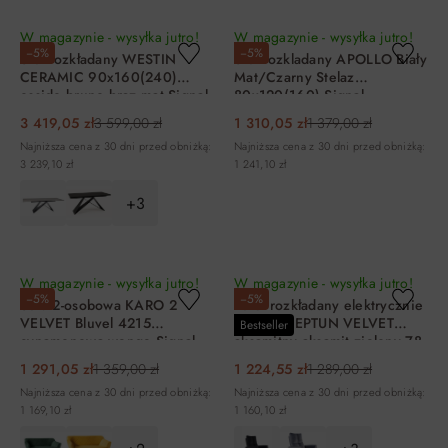
DO KOSZYKA
DO KOSZYKA
W magazynie - wysyłka jutro!
W magazynie - wysyłka jutro!
−5%
−5%
Stół rozkładany WESTIN
Stół rozkladany APOLLO Biały
CERAMIC 90x160(240)
Mat/Czarny Stelaz
ossido bruno brąz mat Signal
80x120(160) Signal
3 419,05 zł
3 599,00 zł
1 310,05 zł
1 379,00 zł
Najniższa cena z 30 dni przed obniżką:
Najniższa cena z 30 dni przed obniżką:
3 239,10 zł
1 241,10 zł
+3
DO KOSZYKA
DO KOSZYKA
W magazynie - wysyłka jutro!
W magazynie - wysyłka jutro!
−5%
−5%
Sofa 2-osobowa KARO 2
Fotel rozkładany elektrycznie
VELVET Bluvel 4215
z USB - NEPTUN VELVET
Bestseller
cynamonowa wenge Signal
aksamitny aksamit zielony 78
Signal
1 291,05 zł
1 359,00 zł
1 224,55 zł
1 289,00 zł
Najniższa cena z 30 dni przed obniżką:
Najniższa cena z 30 dni przed obniżką:
1 169,10 zł
1 160,10 zł