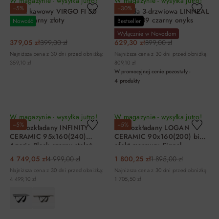
W magazynie - wysyłka jutro!
W magazynie - wysyłka jutro!
−5%
−30%
Stolik kawowy VIRGO FI 50
Komoda 3-drzwiowa LINNEAL
biały czarny złoty
46 92x139 czarny onyks
Nowość
Bestseller
Wyłącznie w Novodom
379,05 zł
399,00 zł
629,30 zł
899,00 zł
Najniższa cena z 30 dni przed obniżką:
Najniższa cena z 30 dni przed obniżką:
359,10 zł
809,10 zł
W promocyjnej cenie pozostały -
4
produkty
DO KOSZYKA
DO KOSZYKA
W magazynie - wysyłka jutro!
W magazynie - wysyłka jutro!
−5%
−5%
Stół rozkładany INFINITY
Stół rozkładany LOGAN
CERAMIC 95x160(240)
CERAMIC 90x160(200) biały
Azario Black czarny stelaż
efekt marmuru Signal
czarny Signal
4 749,05 zł
4 999,00 zł
1 800,25 zł
1 895,00 zł
Najniższa cena z 30 dni przed obniżką:
Najniższa cena z 30 dni przed obniżką:
4 499,10 zł
1 705,50 zł