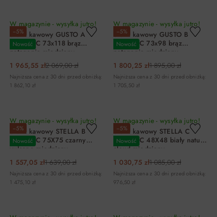
DO KOSZYKA
DO KOSZYKA
W magazynie - wysyłka jutro!
W magazynie - wysyłka jutro!
−5%
−5%
Stolik kawowy GUSTO A
Stolik kawowy GUSTO B
CERAMIC 73x118 brąz
CERAMIC 73x98 brąz
Nowość
Nowość
patagonia miedziany
patagonia miedziany
1 965,55 zł
2 069,00 zł
1 800,25 zł
1 895,00 zł
Najniższa cena z 30 dni przed obniżką:
Najniższa cena z 30 dni przed obniżką:
1 862,10 zł
1 705,50 zł
DO KOSZYKA
DO KOSZYKA
W magazynie - wysyłka jutro!
W magazynie - wysyłka jutro!
−5%
−5%
Stolik kawowy STELLA B
Stolik kawowy STELLA C
CERAMIC 75X75 czarny
CERAMIC 48X48 biały nature
Nowość
Nowość
vulcano miedziany
cloud miedziany
1 557,05 zł
1 639,00 zł
1 030,75 zł
1 085,00 zł
Najniższa cena z 30 dni przed obniżką:
Najniższa cena z 30 dni przed obniżką:
1 475,10 zł
976,50 zł
DO KOSZYKA
DO KOSZYKA