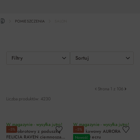
POMIESZCZENIA
SALON
Filtry
Sortuj
Strona 1 z 106
Liczba produktów: 4230
W magazynie - wysyłka jutro!
W magazynie - wysyłka jutro!
−5%
−5%
Fotel obrotowy z poduszką
Stolik kawowy AURORA
FELICIA RAVEN ciemnoszary
FI45X50 ecru
Nowość