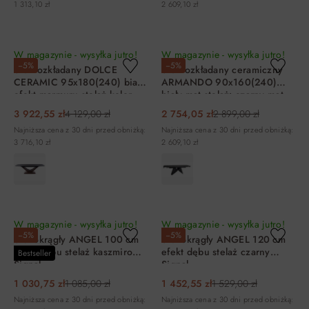
1 313,10 zł
2 609,10 zł
DO KOSZYKA
DO KOSZYKA
W magazynie - wysyłka jutro!
W magazynie - wysyłka jutro!
−5%
−5%
Stół rozkładany DOLCE
Stół rozkładany ceramiczny
CERAMIC 95x180(240) biały
ARMANDO 90x160(240)
efekt marmuru stelaż kolor
biały mat stelaż: czarny mat
dąb Signal
3 922,55 zł
4 129,00 zł
2 754,05 zł
2 899,00 zł
Najniższa cena z 30 dni przed obniżką:
Najniższa cena z 30 dni przed obniżką:
3 716,10 zł
2 609,10 zł
DO KOSZYKA
DO KOSZYKA
W magazynie - wysyłka jutro!
W magazynie - wysyłka jutro!
−5%
−5%
Stół okrągły ANGEL 100 cm
Stół okrągły ANGEL 120 cm
efekt dębu stelaż kaszmirowy
efekt dębu stelaż czarny
Bestseller
Signal
Signal
1 030,75 zł
1 085,00 zł
1 452,55 zł
1 529,00 zł
Najniższa cena z 30 dni przed obniżką:
Najniższa cena z 30 dni przed obniżką: