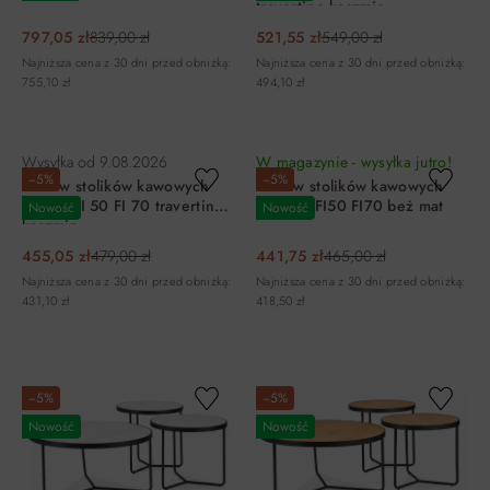
travertine kaszmir
797,05 zł
839,00 zł
521,55 zł
549,00 zł
Najniższa cena z 30 dni przed obniżką:
Najniższa cena z 30 dni przed obniżką:
755,10 zł
494,10 zł
DO KOSZYKA
DO KOSZYKA
Wysyłka od
9.08.2026
W magazynie - wysyłka jutro!
−5%
−5%
Zestaw stolików kawowych
Zestaw stolików kawowych
HILL II FI 50 FI 70 travertine
RODOS FI50 FI70 beż mat
Nowość
Nowość
kaszmir
455,05 zł
479,00 zł
441,75 zł
465,00 zł
Najniższa cena z 30 dni przed obniżką:
Najniższa cena z 30 dni przed obniżką:
431,10 zł
418,50 zł
DO KOSZYKA
DO KOSZYKA
−5%
−5%
Nowość
Nowość