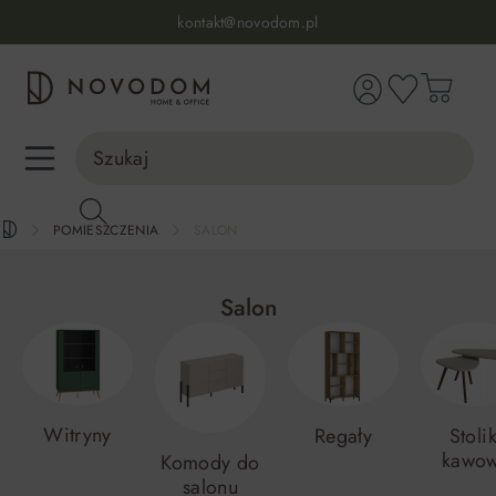
kontakt@novodom.pl
wnej zawartości
Dostawa z wniesieniem
30 dni na zwrot lub wymianę
98% zadowolonych klientów
Infolinia:
515 639 067
(pon-pt: 7-17, sb-nd: 9-17)
POMIESZCZENIA
SALON
Salon
Witryny
Regały
Stolik
kawo
Komody do
salonu