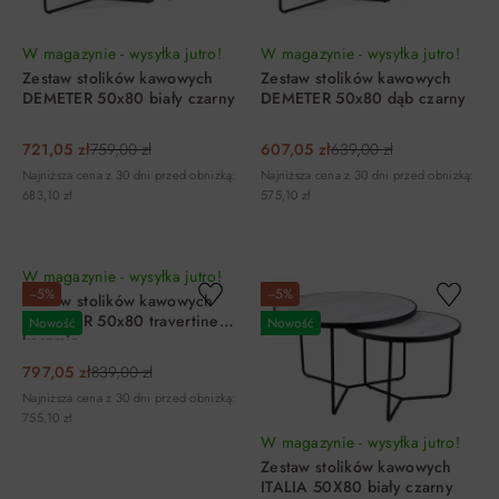
W magazynie - wysyłka jutro!
W magazynie - wysyłka jutro!
Zestaw stolików kawowych
Zestaw stolików kawowych
DEMETER 50x80 biały czarny
DEMETER 50x80 dąb czarny
721,05 zł
759,00 zł
607,05 zł
639,00 zł
Najniższa cena z 30 dni przed obniżką:
Najniższa cena z 30 dni przed obniżką:
683,10 zł
575,10 zł
DO KOSZYKA
DO KOSZYKA
W magazynie - wysyłka jutro!
−5%
−5%
Zestaw stolików kawowych
DEMETER 50x80 travertine
Nowość
Nowość
kaszmir
797,05 zł
839,00 zł
Najniższa cena z 30 dni przed obniżką:
755,10 zł
W magazynie - wysyłka jutro!
Zestaw stolików kawowych
ITALIA 50X80 biały czarny