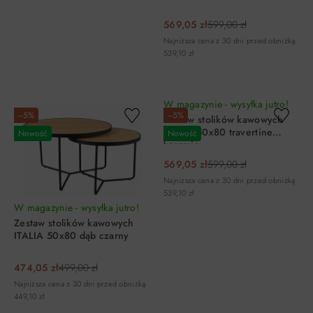
569,05 zł
599,00 zł
Najniższa cena z 30 dni przed obniżką:
539,10 zł
DO KOSZYKA
DO KOSZYKA
W magazynie - wysyłka jutro!
−5%
−5%
Zestaw stolików kawowych
ITALIA 50x80 travertine
Nowość
Nowość
kaszmir
569,05 zł
599,00 zł
Najniższa cena z 30 dni przed obniżką:
539,10 zł
W magazynie - wysyłka jutro!
Zestaw stolików kawowych
ITALIA 50x80 dąb czarny
474,05 zł
499,00 zł
Najniższa cena z 30 dni przed obniżką:
449,10 zł