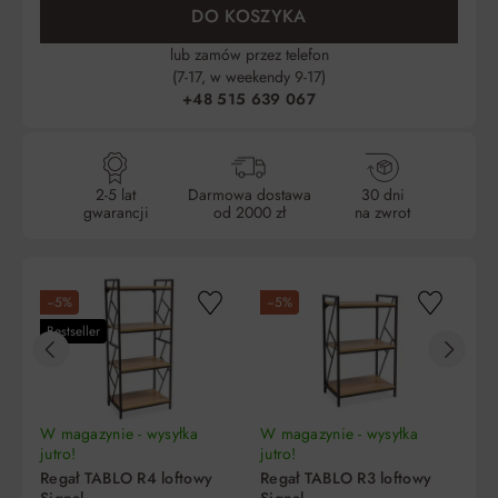
DO KOSZYKA
lub zamów przez telefon
(7-17, w weekendy 9-17)
+48 515 639 067
2-5 lat
Darmowa dostawa
30 dni
gwarancji
od 2000 zł
na zwrot
W 
−5%
−5%
−
ju
R
Bestseller
D
36
Naj
obn
W magazynie - wysyłka
W magazynie - wysyłka
jutro!
jutro!
Regał TABLO R4 loftowy
Regał TABLO R3 loftowy
Signal
Signal