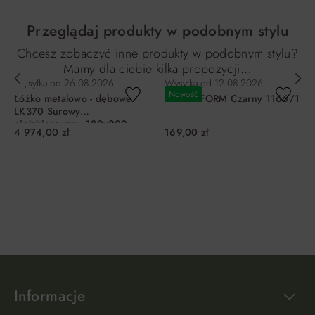
Przeglądaj produkty w podobnym stylu
Chcesz zobaczyć inne produkty w podobnym stylu?
Mamy dla ciebie kilka propozycji…
Wysyłka od
26.08.2026
Wysyłka od
12.08.2026
Nowość
Łóżko metalowo - dębowe
Kinkiet FORM Czarny 1166/1
LK370 Surowy
nielakierowany 180x200
4 974,00 zł
169,00 zł
DREWMAX
DO KOSZYKA
DO KOSZYKA
Informacje