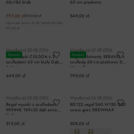
60x185 biały
60 cm piaskowy
797,60 zł
997,00 zł
549,00 zł
Najniższa cena z 30 dni przed obniżką:
997,00 zł
DO KOSZYKA
DO KOSZYKA
Wysyłka od
20.08.2026
Wysyłka od
20.08.2026
Nowość
Nowość
Regał wąski CULGOA z 2
Regał półotwarty SERAVEL z
szufladami 63 cm biały Dąb
szufladą 60 cm piaskowy Dąb
Artisan
Mauvella
449,00 zł
799,00 zł
DO KOSZYKA
DO KOSZYKA
Wysyłka od
20.08.2026
Wysyłka od
26.08.2026
Regał wysoki z szufladami
RG123 regał S60 W150 G30
WINNIE 189x35 dąb sonoma
sosna grey DREWMAX
biały
519,00 zł
508,00 zł