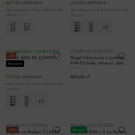
407,55 zł
429,00 zł
265,05 zł
279,00 zł
Najniższa cena z 30 dni przed obniżką:
Najniższa cena z 30 dni przed obniżką:
386,10 zł
251,10 zł
+3
DO KOSZYKA
DO KOSZYKA
W magazynie - wysyłka jutro!
Wysyłka od
10.08.2026
−5%
REGAŁ RAW R6 CZARNY
Regał 1-drzwiowy z szufladą
Signal
FINI 03 biały, antracyt, dąb
Bestseller
artisan
379,05 zł
399,00 zł
889,00 zł
Najniższa cena z 30 dni przed obniżką:
359,10 zł
+3
DO KOSZYKA
DO KOSZYKA
Wysyłka od
17.08.2026
Wysyłka od
20.08.2026
−20%
Nowość
Regał z szufladami CLASSIC
Regał LISSON z 3 szufladami