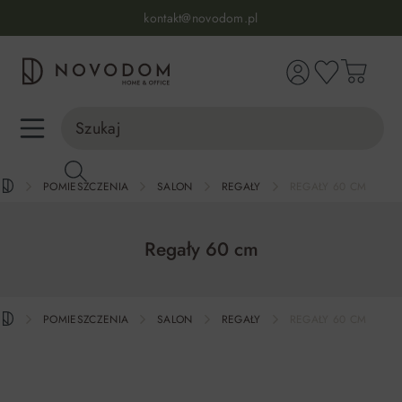
Infolinia:
515 639 067
(pon-pt: 7-17, sb-nd: 9-17)
kontakt@novodom.pl
wnej zawartości
Dostawa z wniesieniem
30 dni na zwrot lub wymianę
98% zadowolonych klientów
Infolinia:
515 639 067
(pon-pt: 7-17, sb-nd: 9-17)
POMIESZCZENIA
SALON
REGAŁY
REGAŁY 60 CM
Regały 60 cm
POMIESZCZENIA
SALON
REGAŁY
REGAŁY 60 CM