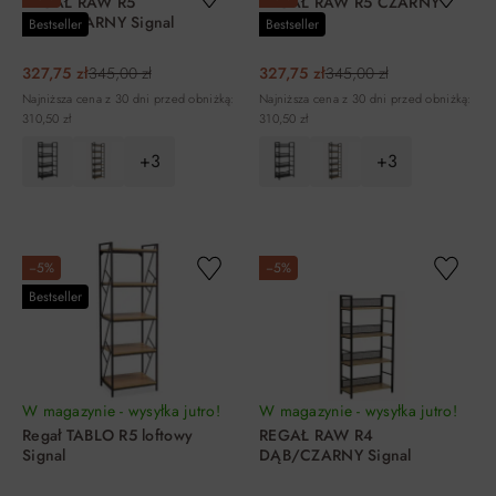
REGAŁ RAW R5
REGAŁ RAW R5 CZARNY
DĄB/CZARNY Signal
Signal
Bestseller
Bestseller
327,75 zł
345,00 zł
327,75 zł
345,00 zł
Najniższa cena z 30 dni przed obniżką:
Najniższa cena z 30 dni przed obniżką:
310,50 zł
310,50 zł
+3
+3
DO KOSZYKA
DO KOSZYKA
−5%
−5%
Bestseller
W magazynie - wysyłka jutro!
W magazynie - wysyłka jutro!
Regał TABLO R5 loftowy
REGAŁ RAW R4
Signal
DĄB/CZARNY Signal