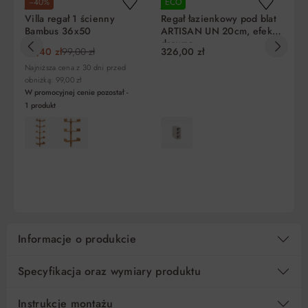
−40%
ECO
E
jutro!
jutro!
ju
Villa regał 1 ścienny
Regał łazienkowy pod blat
Re
Bambus 36x50
ARTISAN UN 20cm, efekt
C
drewna
ka
Liczba
Miesięczna
RRSO
Do
59,40 zł
99,00 zł
326,00 zł
32
rat
rata
zapłaty
Najniższa cena z 30 dni przed
obniżką: 99,00 zł
5
135,81 zł
0%
679,00 zł
W promocyjnej cenie pozostał -
1
produkt
10
67,91 zł
0%
679,00 zł
15
45,27 zł
0%
679,00 zł
DO KOSZYKA
DO KOSZYKA
Regulamin
Koszt kredytu
Pośrednik kredytowy i organizacje finansujące
Informacje o produkcie
Specyfikacja oraz wymiary produktu
Instrukcje montażu