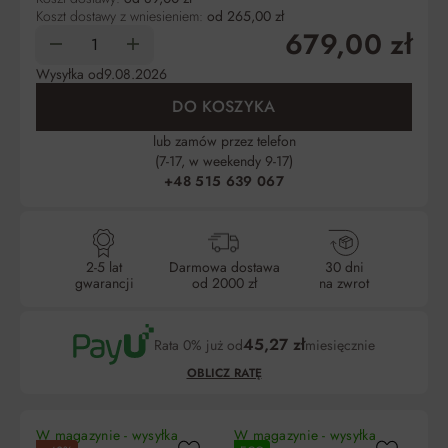
Koszt dostawy z wniesieniem:
od 265,00 zł
679,00 zł
Wysyłka od
9.08.2026
DO KOSZYKA
lub zamów przez telefon
(7-17, w weekendy 9-17)
+48 515 639 067
2-5 lat
Darmowa dostawa
30 dni
gwarancji
od 2000 zł
na zwrot
45,27 zł
Rata 0% już od
miesięcznie
OBLICZ RATĘ
W magazynie - wysyłka
W magazynie - wysyłka
W 