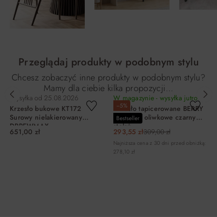
Przeglądaj produkty w podobnym stylu
Chcesz zobaczyć inne produkty w podobnym stylu?
Mamy dla ciebie kilka propozycji…
Wysyłka od
25.08.2026
W magazynie - wysyłka jutro!
−5%
Krzesło bukowe KT172
Krzesło tapicerowane BERRY
Surowy nielakierowany
Brego 77 oliwkowe czarny
Bestseller
DRREWMAX
stelaż
651,00 zł
293,55 zł
309,00 zł
Najniższa cena z 30 dni przed obniżką:
278,10 zł
DO KOSZYKA
DO KOSZYKA