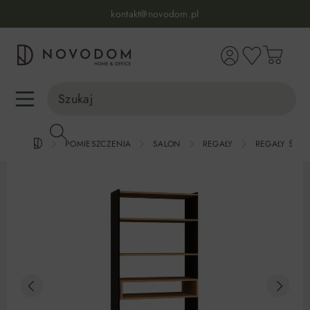
Infolinia:
515 639 067
(pon-pt: 7-17, sb-nd: 9-17)
kontakt@novodom.pl
wnej zawartości
Dostawa z wniesieniem
30 dni na zwrot lub wymianę
98% zadowolonych klientów
Infolinia:
515 639 067
(pon-pt: 7-17, sb-nd: 9-17)
POMIESZCZENIA
SALON
REGAŁY
REGAŁY ŚCIE