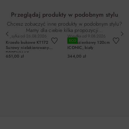
Przeglądaj produkty w podobnym stylu
Chcesz zobaczyć inne produkty w podobnym stylu?
Mamy dla ciebie kilka propozycji…
Wysyłka od
26.08.2026
Wysyłka od
9.08.2026
ECO
Krzesło bukowe KT172
Blat łazienkowy 120cm
Surowy nielakierowany
ICONIC, biały
DRREWMAX
651,00 zł
344,00 zł
DO KOSZYKA
DO KOSZYKA