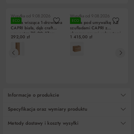
Wysyłka od
9.08.2026
Wysyłka od
9.08.2026
Wy
ECO
ECO
E
Szafka wisząca 1-drzwiowa
Szafka pod umywalkę z 2
Sz
CAPRI biała, dąb craft
szufladami CAPRI z
z 
wewnątrz 75x20x17cm
chromowanymi uchwytami
dr
292,00 zł
1 415,00 zł
75
biała, dąb craft
Liczba
Miesięczna
RRSO
Do zapłaty
80x57x46cm
rat
rata
5
256,61 zł
0%
1 283,00 zł
DO KOSZYKA
DO KOSZYKA
10
128,31 zł
0%
1 283,00 zł
15
85,54 zł
0%
1 283,00 zł
Informacje o produkcie
Regulamin
Koszt kredytu
Pośrednik kredytowy i organizacje finansujące
Specyfikacja oraz wymiary produktu
Metody dostawy i koszty wysyłki