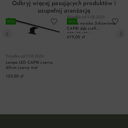
Odkryj więcej pasujących produktów i
uzupełnij aranżację
Wysyłka od
9.08.2026
ECO
ECO
Szafka wysoka 2-drzwiowa
CAPRI dąb craft
170x35x33cm
619,00 zł
Wysyłka od
9.08.2026
Lampa LED CAPRI czarna
60cm czarny mat
122,00 zł
DO KOSZYKA
DO KOSZYKA