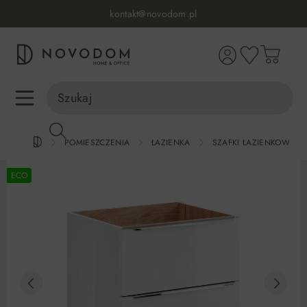
Infolinia:
515 639 067
(pon-pt: 7-17, sb-nd: 9-17)
kontakt@novodom.pl
wnej zawartości
Dostawa z wniesieniem
30 dni na zwrot lub wymianę
98% zadowolonych klientów
Infolinia:
515 639 067
(pon-pt: 7-17, sb-nd: 9-17)
POMIESZCZENIA
ŁAZIENKA
SZAFKI ŁAZIENKOWE
ECO