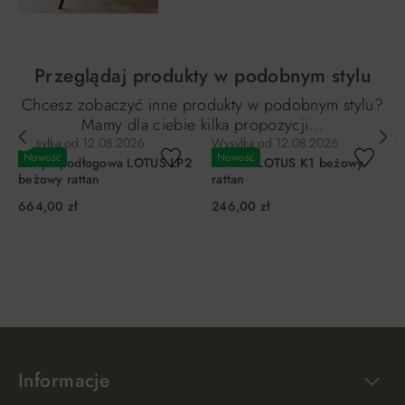
Przeglądaj produkty w podobnym stylu
Chcesz zobaczyć inne produkty w podobnym stylu?
Mamy dla ciebie kilka propozycji…
Wysyłka od
12.08.2026
Wysyłka od
12.08.2026
Nowość
Nowość
Lampa podłogowa LOTUS LP2
Kinkiet LOTUS K1 beżowy
beżowy rattan
rattan
664,00 zł
246,00 zł
DO KOSZYKA
DO KOSZYKA
Informacje