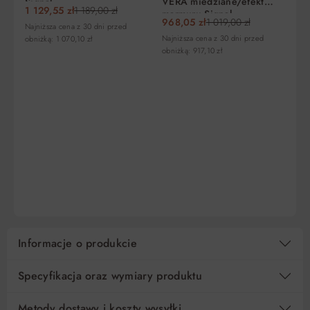
VERA miedziane/efekt
Signal
1 129,55 zł
1 189,00 zł
marmuru Signal
968,05 zł
1 019,00 zł
Najniższa cena z 30 dni przed
Najniższa cena z 30 dni przed
obniżką: 1 070,10 zł
W 
obniżką: 917,10 zł
ju
Ła
E
A
22
S
Naj
obn
DO KOSZYKA
DO KOSZYKA
Informacje o produkcie
Specyfikacja oraz wymiary produktu
Metody dostawy i koszty wysyłki