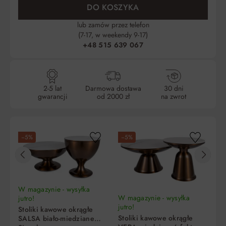
DO KOSZYKA
lub zamów przez telefon
(7-17, w weekendy 9-17)
+48 515 639 067
2-5 lat
Darmowa dostawa
30 dni
gwarancji
od 2000 zł
na zwrot
−5%
−5%
−
W magazynie - wysyłka
W magazynie - wysyłka
jutro!
jutro!
Stoliki kawowe okrągłe
Stoliki kawowe okrągłe
SALSA biało-miedziane