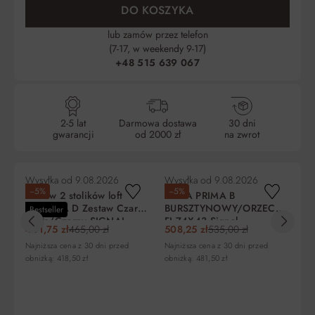
DO KOSZYKA
lub zamów przez telefon
(7-17, w weekendy 9-17)
+48 515 639 067
2-5 lat
Darmowa dostawa
30 dni
gwarancji
od 2000 zł
na zwrot
Wysyłka od
9.08.2026
Wysyłka od
9.08.2026
Wy
−5%
−5%
−
Zestaw 2 stolików loft
ŁAWA PRIMA B
Ła
ATLANTA D Zestaw Czarne
BURSZTYNOWY/ORZECH
cz
Bestseller
Szkło/Czarny SIGNAL
FI 74X43 Signal
Si
441,75 zł
465,00 zł
508,25 zł
535,00 zł
64
Najniższa cena z 30 dni przed
Najniższa cena z 30 dni przed
Naj
obniżką: 418,50 zł
obniżką: 481,50 zł
obn