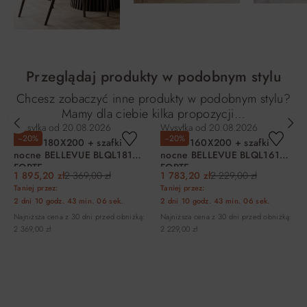
Przeglądaj produkty w podobnym stylu
Chcesz zobaczyć inne produkty w podobnym stylu?
Mamy dla ciebie kilka propozycji…
Wysyłka od
20.08.2026
Wysyłka od
20.08.2026
−20%
−20%
Łóżko 180X200 + szafki
Łóżko 160X200 + szafki
nocne BELLEVUE BLQL181B
nocne BELLEVUE BLQL161B
FORTE
FORTE
1 895,20 zł
2 369,00 zł
1 783,20 zł
2 229,00 zł
Taniej przez:
Taniej przez:
2 dni
10 godz.
43 min.
06 sek.
2 dni
10 godz.
43 min.
06 sek.
Najniższa cena z 30 dni przed obniżką:
Najniższa cena z 30 dni przed obniżką:
2 369,00 zł
2 229,00 zł
DO KOSZYKA
DO KOSZYKA