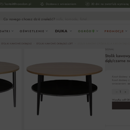
/
17)
kontakt@novodom.pl
Dostawa z wniesieniem
30 dni na zwrot lub wymianę
Co novego chcesz dziś znaleźć?
sofa, komoda, fotel...
DATKI
OŚWIETLENIE
OGRÓD
PROMOCJE
STOLIKI KAWOWE OKRĄGŁE
STOLIKI KAWOWE OKRĄGŁE LOFT
STOLIK KAWOWY Z PÓŁKĄ ELLA A 80 CM DĄB/C
SIGNAL
Stolik kawow
dąb/czarne no
Koszt dostawy:
Koszt dostawy z
wniesieniem:
od
Wysyłka od
9.08