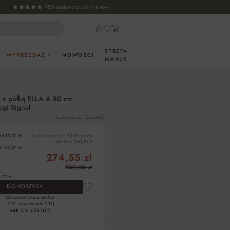
98% zadowolonych klientów
STREFA
WYPRZEDAŻ
NOWOŚCI
MAREK
ZARNE NOGI SIGNAL
y z półką ELLA A 80 cm
gi Signal
Kod produktu: ELLAADC
od 15,00 zł
Najniższa cena z 30 dni przed
obniżką:
260,10 zł
 155,00 zł
274,55 zł
289,00 zł
.2026
DO KOSZYKA
lub zamów przez telefon
(7-17, w weekendy 9-17)
+48 515 639 067