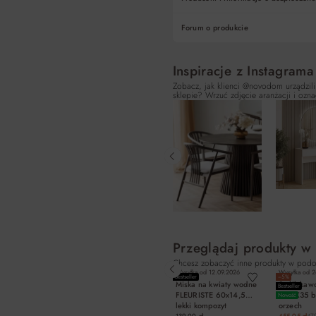
Forum o produkcie
Inspiracje z Instagrama
Zobacz, jak klienci @novodom urządzili
sklepie? Wrzuć zdjęcie aranżacji i ozna
Przeglądaj produkty w
Chcesz zobaczyć inne produkty w podo
Wysyłka od
12.09.2026
Wysyłka od
2
Bestseller
−5%
Miska na kwiaty wodne
Stolik k
Bestseller
FLEURISTE 60x14,5
FI80X35 b
Nowość
lekki kompozyt
orzech
ciemnoszara
139,00 zł
455,05 zł
479