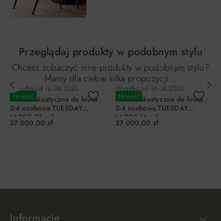
Przeglądaj produkty w podobnym stylu
Chcesz zobaczyć inne produkty w podobnym stylu?
Mamy dla ciebie kilka propozycji…
Wysyłka od
16.08.2026
Wysyłka od
16.08.2026
Nowość
Nowość
Kabina akustyczna do biura
Kabina akustyczna do biura
2-4 osobowa TUESDAY
2-4 osobowa TUESDAY
LARGE Cloud
LARGE Hazel
27 000,00 zł
27 000,00 zł
DO KOSZYKA
DO KOSZYKA
Informacje