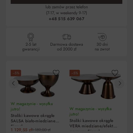
lub zamów przez telefon
(7-17, w weekendy 9-17)
+48 515 639 067
2-5 lat
Darmowa dostawa
30 dni
gwarancji
od 2000 zł
na zwrot
−5%
−5%
−
W magazynie - wysyłka
W magazynie - wysyłka
jutro!
jutro!
Stoliki kawowe okrągłe
Stoliki kawowe okrągłe
SALSA biało-miedziane
VERA miedziane/efekt
Signal
1 129,55 zł
1 189,00 zł
marmuru Signal