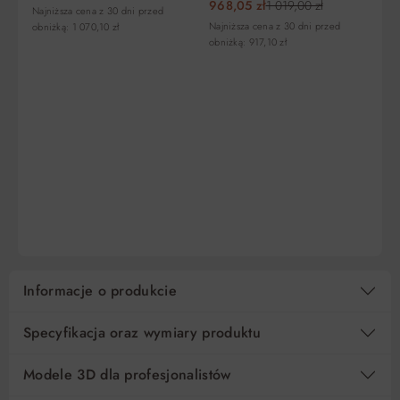
968,05 zł
1 019,00 zł
Najniższa cena z 30 dni przed
Najniższa cena z 30 dni przed
obniżką: 1 070,10 zł
W 
obniżką: 917,10 zł
ju
Ła
E
A
22
S
Naj
obn
DO KOSZYKA
DO KOSZYKA
Informacje o produkcie
Specyfikacja oraz wymiary produktu
Modele 3D dla profesjonalistów