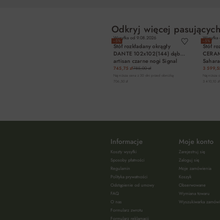
Odkryj więcej pasujących
Wysyłka od
9.08.2026
Wysyłka
−5%
−5%
Stół rozkładany okrągły
Stół r
DANTE 102x102(144) dąb
CERAM
artisan czarne nogi Signal
Sahara
745,75 zł
785,00 zł
3 599,55
Najniższa cena z 30 dni przed obniżką:
Najniższa 
706,50 zł
3 410,10 zł
DO KOSZYKA
Informacje
Moje konto
Koszty wysyłki
Zarejestruj się
Sposoby płatności
Zaloguj się
Regulamin
Moje zamówienia
Polityka prywatności
Koszyk
Odstąpienie od umowy
Obserwowane
FAQ
Wymiana towaru
O nas
Wyszukiwarka zamów
Formularz zwrotu
Formularz reklamacji