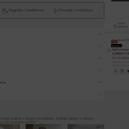
Wygodny i komfortowy
Prostota i minimalizm
2-5 lat
gwarancji
Wysyłka od
9.
−5%
Krzesło
Bestseller
tapicerowa
CHERRY V
pikowane
261,25 zł
275,
szare/czarn
Najniższa cena z 
Signal
obniżką: 247,50 zł
DO KO
twie
 swoje wnętrza z naszymi produktami. Zrobiłeś zakupy w naszym
cz nas na swoim profilu!