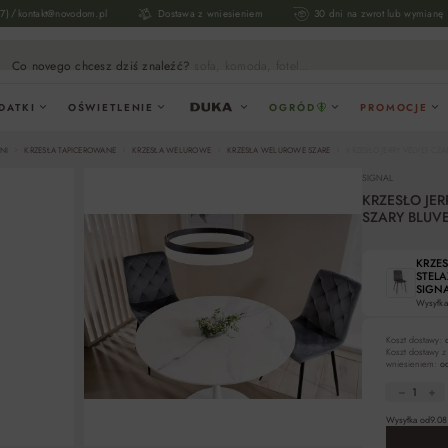
/
17)
kontakt@novodom.pl
Dostawa z wniesieniem
30 dni na zwrot lub wymianę
Co novego chcesz dziś znaleźć?
sofa, komoda, fotel...
DATKI
OŚWIETLENIE
OGRÓD
PROMOCJE
NI
KRZESŁA TAPICEROWANE
KRZESŁA WELUROWE
KRZESŁA WELUROWE SZARE
KRZESŁO JERRY VELVET CZA
SIGNAL
KRZESŁO JER
SZARY BLUVE
KRZES
STELA
SIGN
Wysyłka
Koszt dostawy:
Koszt dostawy z
wniesieniem:
od
Wysyłka od
9.08