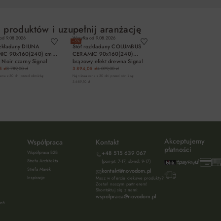
 produktów i uzupełnij aranżację
 od
9.08.2026
Wysyłka od
9.08.2026
−5%
ozkładany DIUNA
Stół rozkładany COLUMBUS
IC 90x160(240) cm
CERAMIC 90x160(240)
 Noir czarny Signal
brązowy efekt drewna Signal
 zł
3 789,00 zł
3 894,05 zł
4 099,00 zł
cena z 30 dni przed obniżką:
Najniższa cena z 30 dni przed obniżką:
3 689,10 zł
DO KOSZYKA
DO KOSZYKA
Akceptujemy
Współpraca
Kontakt
płatności
Współpraca B2B
+48 515 639 067
Strefa Architekta
(pon-pt: 7-17, sb-nd: 9-17)
Strefa Marek
kontakt@novodom.pl
Inspiracje
Masz w ofercie ciekawe produkty?
Zostań naszym partnerem!
Skontaktuj się z nami:
wspolpraca@novodom.pl
ień