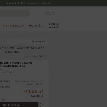
98% zadowolonych klientów
STREFA
WYPRZEDAŻ
NOWOŚCI
MAREK
RNY STELAŻ/ SZARY BLUVEL 14 SIGNAL
gotowe produkty
konfigurator
RY VELVET CZARNY STELAŻ/
L 14 SIGNAL
Kod produktu: JERRYVCSZ
ŁO JERRY VELVET CZARNY
Ż/ SZARY BLUVEL 14
AL
 od
9.08.2026
od 15,00 zł
Najniższa cena z 30 dni przed
obniżką:
134,10 zł
 155,00 zł
141,55 zł
149,00 zł
.2026
DO KOSZYKA