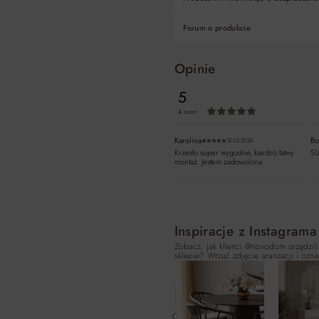
Forum o produkcie
Opinie
5
4 ocen
Średnia ocena 5 z 5 g
Karolina
Bo
12.05.2026
Średnia ocena 5 z 5 gw
Krzesło super wygodne, bardzo łatwy
S
montaż. Jestem zadowolona
Inspiracje z Instagrama
Zobacz, jak klienci @novodom urządzili
sklepie? Wrzuć zdjęcie aranżacji i ozna