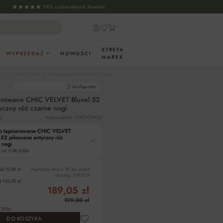
98% zadowolonych klientów
STREFA
WYPRZEDAŻ
NOWOŚCI
MAREK
 CHIC VELVET BLUVEL 52 PIKOWANE ANTYCZNY RÓŻ CZARNE NOGI
gotowe produkty
konfigurator
cerowane CHIC VELVET Bluvel 52
yczny róż czarne nogi
)
Kod produktu: CHICVCRA52
ło tapicerowane CHIC VELVET
 52 pikowane antyczny róż
 nogi
 od
9.08.2026
od 15,00 zł
Najniższa cena z 30 dni przed
obniżką:
179,10 zł
 155,00 zł
189,05 zł
199,00 zł
.2026
DO KOSZYKA