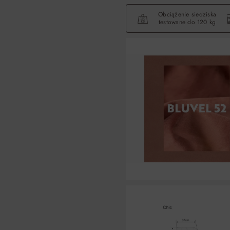
Obciążenie siedziska
testowane do 120 kg