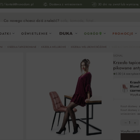
/
17)
kontakt@novodom.pl
Dostawa z wniesieniem
30 dni na zwrot lub wymianę
Co novego chcesz dziś znaleźć?
sofa, komoda, fotel...
DATKI
OŚWIETLENIE
OGRÓD
PROMOCJE
NI
KRZESŁA TAPICEROWANE
KRZESŁA WELUROWE
KRZESŁA WELUROWE RÓŻOWE
KRZESŁO TAPICEROWANE
SIGNAL
Krzesło tapi
pikowane ant
5.00 (4 oceny/ocen
Krzes
Bluvel
czarne
Wysyłka
Koszt dostawy:
Koszt dostawy z
wniesieniem:
od
Wysyłka od
9.08