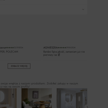
wiazdek
zena
AGNIESZKA
02.09.2024
09.08.2024
iazdek
Średnia ocena 5 z 5 gwiazdek
Średnia ocena 5 z 5 gwiazdek
UPER, POLECAM
Bardzo fajna jakość, zamawiam już nie
pierwszy raz ✌️
ZOBACZ WIĘCEJ
 swoje wnętrza z naszymi produktami. Zrobiłeś zakupy w naszym
cz nas na swoim profilu!