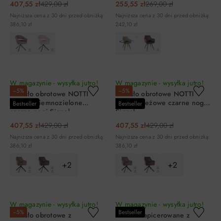
407,55 zł
429,00 zł
255,55 zł
269,00 zł
Najniższa cena z 30 dni przed obniżką:
Najniższa cena z 30 dni przed obniżką:
386,10 zł
242,10 zł
DO KOSZYKA
DO KOSZYKA
W magazynie - wysyłka jutro!
W magazynie - wysyłka jutro!
−5%
−5%
Krzesło obrotowe NOTTI
Krzesło obrotowe NOTTI
BREGO ciemnozielone
BREGO beżowe czarne nogi
Bestseller
Bestseller
czarne nogi Signal
Signal
407,55 zł
429,00 zł
407,55 zł
429,00 zł
Najniższa cena z 30 dni przed obniżką:
Najniższa cena z 30 dni przed obniżką:
386,10 zł
386,10 zł
+2
+2
DO KOSZYKA
DO KOSZYKA
W magazynie - wysyłka jutro!
W magazynie - wysyłka jutro!
−5%
Bestseller
Krzesło obrotowe z
Krzesło tapicerowane z