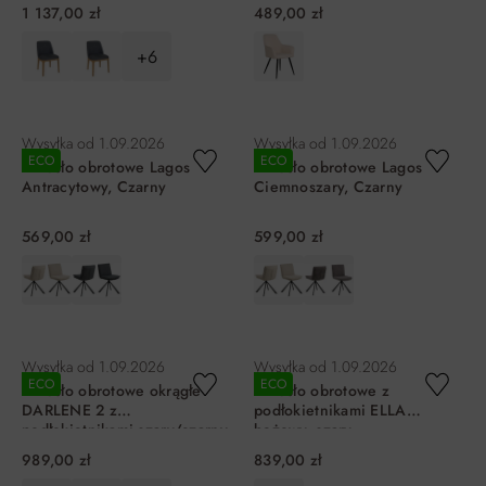
1 137,00 zł
489,00 zł
+6
DO KOSZYKA
DO KOSZYKA
Wysyłka od
1.09.2026
Wysyłka od
1.09.2026
ECO
ECO
Krzesło obrotowe Lagos
Krzesło obrotowe Lagos
Antracytowy, Czarny
Ciemnoszary, Czarny
569,00 zł
599,00 zł
DO KOSZYKA
DO KOSZYKA
Wysyłka od
1.09.2026
Wysyłka od
1.09.2026
ECO
ECO
Krzesło obrotowe okrągłe
Krzesło obrotowe z
DARLENE 2 z
podłokietnikami ELLA
podłokietnikami szary/czarny
beżowy, szary
989,00 zł
839,00 zł