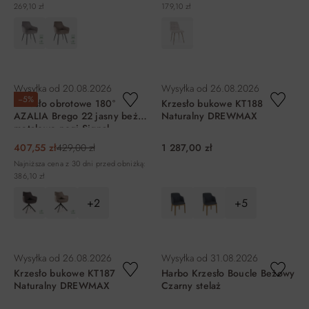
269,10 zł
179,10 zł
DO KOSZYKA
DO KOSZYKA
Wysyłka od
20.08.2026
Wysyłka od
26.08.2026
−5%
Krzesło obrotowe 180°
Krzesło bukowe KT188
AZALIA Brego 22 jasny beż
Naturalny DREWMAX
metalowe nogi Signal
407,55 zł
429,00 zł
1 287,00 zł
Najniższa cena z 30 dni przed obniżką:
386,10 zł
+2
+5
DO KOSZYKA
DO KOSZYKA
Wysyłka od
26.08.2026
Wysyłka od
31.08.2026
Krzesło bukowe KT187
Harbo Krzesło Boucle Beżowy
Naturalny DREWMAX
Czarny stelaż