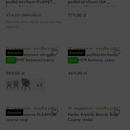
podłokietnikami PLANET
podłokietnikami IDA
Raven 06 szare
beżowe/drewniany stelaż
474,05 zł
499,00 zł
779,00 zł
Najniższa cena z 30 dni przed obniżką:
449,10 zł
DO KOSZYKA
DO KOSZYKA
W magazynie - wysyłka jutro!
W magazynie - wysyłka jutro!
Bestseller
Bestseller
Krzesło obrotowe okrągłe
Krzesło z podłokietnikami
DARLENE beżowy/czarny
ELEANOR beżowy, szary
ECO
ECO
909,00 zł
469,00 zł
+3
DO KOSZYKA
DO KOSZYKA
W magazynie - wysyłka jutro!
W magazynie - wysyłka jutro!
Bestseller
Krzesło beżowe ELEANOR
Harbo Krzesło Boucle Biały
czarne nogi
Czarny stelaż