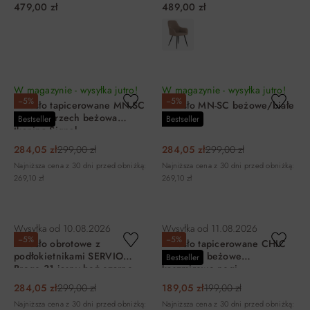
479,00 zł
489,00 zł
DO KOSZYKA
DO KOSZYKA
W magazynie - wysyłka jutro!
W magazynie - wysyłka jutro!
−5%
−5%
Krzesło tapicerowane MN-SC
Krzesło MN-SC beżowe/białe
ciemny orzech beżowa
Signal
Bestseller
Bestseller
tkanina Signal
284,05 zł
299,00 zł
284,05 zł
299,00 zł
Najniższa cena z 30 dni przed obniżką:
Najniższa cena z 30 dni przed obniżką:
269,10 zł
269,10 zł
DO KOSZYKA
DO KOSZYKA
Wysyłka od
10.08.2026
Wysyłka od
11.08.2026
−5%
−5%
Krzesło obrotowe z
Krzesło tapicerowane CHIC
podłokietnikami SERVIO
Brego 34 beżowe
Bestseller
Brego 31 jasny beż czarne
kaszmirowe nogi
nogi
284,05 zł
299,00 zł
189,05 zł
199,00 zł
Najniższa cena z 30 dni przed obniżką:
Najniższa cena z 30 dni przed obniżką: