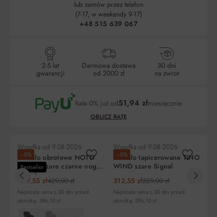
lub zamów przez telefon
(7-17, w weekendy 9-17)
+48 515 639 067
2-5 lat
Darmowa dostawa
30 dni
gwarancji
od 2000 zł
na zwrot
51,94 zł
Rata 0% już od
miesięcznie
OBLICZ RATĘ
Wysyłka od
9.08.2026
Wysyłka od
9.08.2026
Wy
−5%
−5%
−
Krzesło obrotowe NOTTI
Krzesło tapicerowane TINO
Kr
BREGO szare czarne nogi
WIND szare Signal
po
Bestseller
Signal
Br
407,55 zł
429,00 zł
312,55 zł
329,00 zł
28
no
Liczba
Miesięczna
RRSO
Do
Najniższa cena z 30 dni przed
Najniższa cena z 30 dni przed
Naj
rat
rata
zapłaty
obniżką: 386,10 zł
obniżką: 296,10 zł
obn
5
155,81 zł
0%
779,00 zł