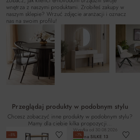
Zobacz, jak klienci @novodom urządzili swoje
wnętrza z naszymi produktami. Zrobiłeś zakupy w
naszym sklepie? Wrzuć zdjęcie aranżacji i oznacz
nas na swoim profilu!
Przeglądaj produkty w podobnym stylu
Chcesz zobaczyć inne produkty w podobnym stylu?
Mamy dla ciebie kilka propozycji…
Wysyłka od
30.08.2026
−5%
−7%
Witryna SILKE 13