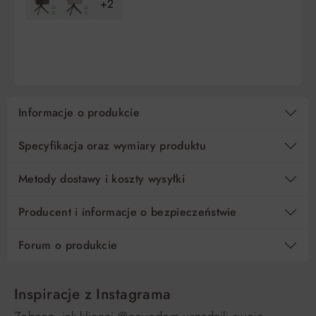
+2
10
77,91 zł
0%
779,00 zł
DO KOSZYKA
DO KOSZYKA
15
51,94 zł
0%
779,00 zł
Regulamin
Koszt kredytu
Informacje o produkcie
Pośrednik kredytowy i organizacje finansujące
Specyfikacja oraz wymiary produktu
Metody dostawy i koszty wysyłki
Producent i informacje o bezpieczeństwie
Forum o produkcie
Inspiracje z Instagrama