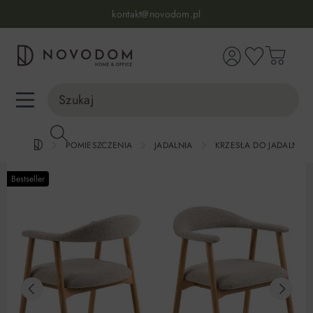
Infolinia:
515 639 067
(pon-pt: 7-17, sb-nd: 9-17)
kontakt@novodom.pl
wnej zawartości
Dostawa z wniesieniem
30 dni na zwrot lub wymianę
98% zadowolonych klientów
Infolinia:
515 639 067
(pon-pt: 7-17, sb-nd: 9-17)
POMIESZCZENIA
JADALNIA
KRZESŁA DO JADALNI
Bestseller