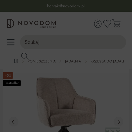
Infolinia:
515 639 067
(pon-pt: 7-17, sb-nd: 9-17)
kontakt@novodom.pl
wnej zawartości
Dostawa z wniesieniem
30 dni na zwrot lub wymianę
98% zadowolonych klientów
Infolinia:
515 639 067
(pon-pt: 7-17, sb-nd: 9-17)
POMIESZCZENIA
JADALNIA
KRZESŁA DO JADALNI
−5%
Bestseller