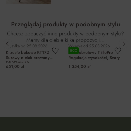
Przeglądaj produkty w podobnym stylu
Chcesz zobaczyć inne produkty w podobnym stylu?
Mamy dla ciebie kilka propozycji…
Wysyłka od
25.08.2026
Wysyłka od
25.08.2026
ECO
Krzesło bukowe KT172
Fotel obrotowy TrilloPro
Surowy nielakierowany
Regulacja wysokości, Szary
DRREWMAX
651,00 zł
1 354,00 zł
DO KOSZYKA
DO KOSZYKA