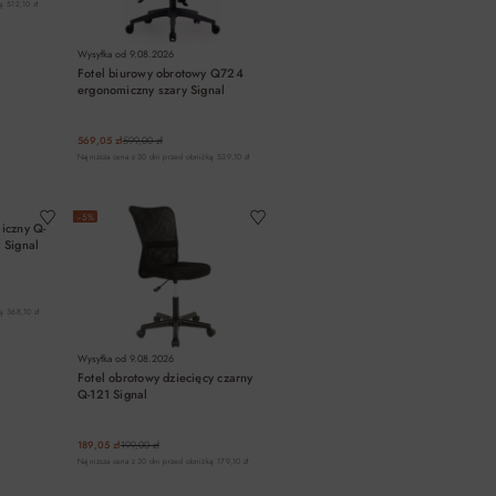
: 512,10 zł
Wysyłka od
9.08.2026
Fotel biurowy obrotowy Q724
ergonomiczny szary Signal
569,05 zł
599,00 zł
Najniższa cena z 30 dni przed obniżką: 539,10 zł
A
DO KOSZYKA
−5%
iczny Q-
 Signal
: 368,10 zł
Wysyłka od
9.08.2026
Fotel obrotowy dziecięcy czarny
Q-121 Signal
189,05 zł
199,00 zł
Najniższa cena z 30 dni przed obniżką: 179,10 zł