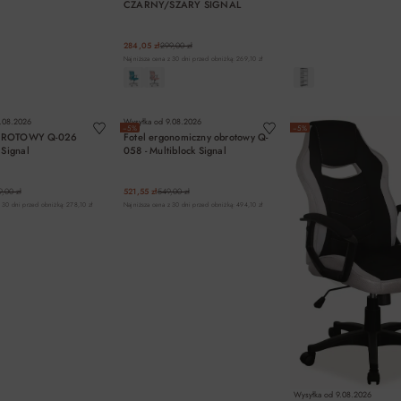
CZARNY/SZARY SIGNAL
284,05 zł
299,00 zł
Najniższa cena z 30 dni przed obniżką: 269,10 zł
DO KOSZYKA
DO KOSZYKA
DO KOSZYK
.08.2026
Wysyłka od
9.08.2026
−5%
−5%
BROTOWY Q-026
Fotel ergonomiczny obrotowy Q-
Signal
058 - Multiblock Signal
,00 zł
521,55 zł
549,00 zł
 30 dni przed obniżką: 278,10 zł
Najniższa cena z 30 dni przed obniżką: 494,10 zł
Wysyłka od
9.08.2026