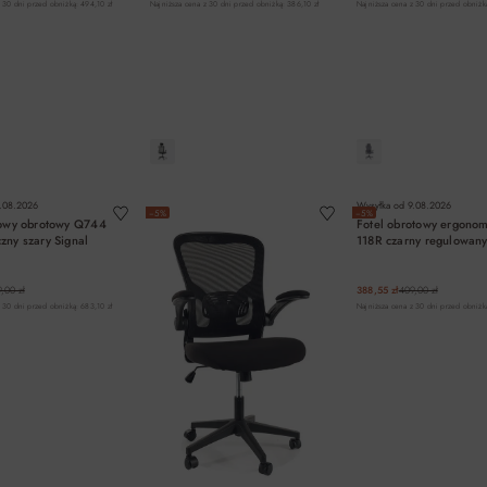
 30 dni przed obniżką: 494,10 zł
Najniższa cena z 30 dni przed obniżką: 386,10 zł
Najniższa cena z 30 dni przed obniżką
DO KOSZYKA
DO KOSZYKA
DO KOSZYK
.08.2026
Wysyłka od
9.08.2026
−5%
−5%
rowy obrotowy Q744
Fotel obrotowy ergonom
zny szary Signal
118R czarny regulowany
,00 zł
388,55 zł
409,00 zł
 30 dni przed obniżką: 683,10 zł
Najniższa cena z 30 dni przed obniżką