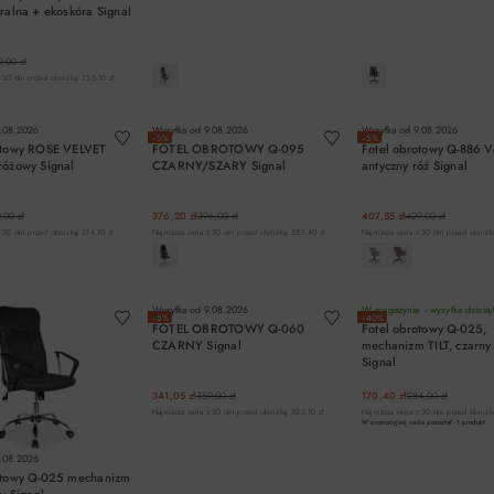
ralna + ekoskóra Signal
,00 zł
 30 dni przed obniżką: 755,10 zł
DO KOSZYKA
DO KOSZYKA
DO KOSZYK
.08.2026
Wysyłka od
9.08.2026
Wysyłka od
9.08.2026
−5%
−5%
otowy ROSE VELVET
FOTEL OBROTOWY Q-095
Fotel obrotowy Q-886 V
różowy Signal
CZARNY/SZARY Signal
antyczny róż Signal
,00 zł
376,20 zł
396,00 zł
407,55 zł
429,00 zł
 30 dni przed obniżką: 314,10 zł
Najniższa cena z 30 dni przed obniżką: 356,40 zł
Najniższa cena z 30 dni przed obniżką
DO KOSZYKA
DO KOSZYKA
DO KOSZYK
Wysyłka od
9.08.2026
W magazynie - wysyłka dzisiaj
−5%
−40%
FOTEL OBROTOWY Q-060
Fotel obrotowy Q-025,
CZARNY Signal
mechanizm TILT, czarny
Signal
341,05 zł
359,00 zł
170,40 zł
284,00 zł
Najniższa cena z 30 dni przed obniżką: 323,10 zł
Najniższa cena z 30 dni przed obniżk
W promocyjnej cenie pozostał -
1
produkt
.08.2026
otowy Q-025 mechanizm