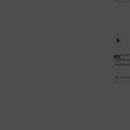
Najniższa cena z
Wysyłka od
9
−5%
Fotel biu
ergonomic
721,05 zł
759
Najniższa cena z