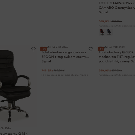
FOTEL GAMINGOWY o
CAMARO Czarny/Szary
Signal
360,05 zł
379,00 zł
Najniższa cena z 30 dni przed obniżką
DO KOSZYKA
DO KOSZYKA
DO KOSZYK
Wysyłka od
9.08.2026
Wysyłka od
9.08.2026
−5%
−5%
Fotel obrotowy ergonomiczny
Fotel obrotowy Q-330R,
ERGON z zagłówkiem czarny
mechanizm TILT, regul
Signal
podłokietniki, czarny Si
749,55 zł
789,00 zł
360,05 zł
379,00 zł
Najniższa cena z 30 dni przed obniżką: 710,10 zł
Najniższa cena z 30 dni przed obniżką
.08.2026
otowy czarny Q-154