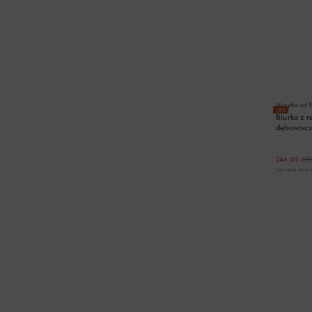
Wysyłka od
9
−5%
Biurko z 
dębowo-cz
246,05 zł
25
Najniższa cena z