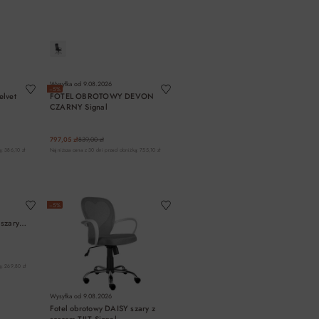
A
DO KOSZYKA
Wysyłka od
9.08.2026
−5%
elvet
FOTEL OBROTOWY DEVON
CZARNY Signal
797,05 zł
839,00 zł
: 386,10 zł
Najniższa cena z 30 dni przed obniżką: 755,10 zł
A
DO KOSZYKA
!
−5%
 szary
ą: 269,80 zł
Wysyłka od
9.08.2026
Fotel obrotowy DAISY szary z