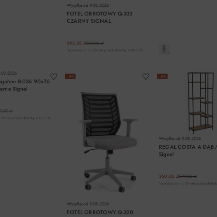
Wysyłka od
9.08.2026
FOTEL OBROTOWY Q-333
CZARNY SIGNAL
293,55 zł
309,00 zł
Najniższa cena z 30 dni przed obniżką: 278,10 zł
DO KOSZYKA
DO KOSZYKA
DO KOSZYK
.08.2026
−5%
−5%
regałem B-036 90x76
arne Signal
9,00 zł
 30 dni przed obniżką: 233,10 zł
Wysyłka od
9.08.2026
REGAŁ COSTA A DĄB
Signal
360,05 zł
379,00 zł
Najniższa cena z 30 dni przed obniżką
Wysyłka od
9.08.2026
FOTEL OBROTOWY Q-320