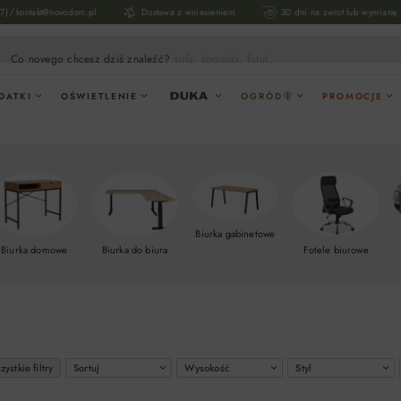
/
17)
kontakt@novodom.pl
Dostawa z wniesieniem
30 dni na zwrot lub wymianę
Co novego chcesz dziś znaleźć?
sofa, komoda, fotel...
DATKI
OŚWIETLENIE
OGRÓD
PROMOCJE
Biurka gabinetowe
Biurka domowe
Fotele biurowe
Biurka do biura
ystkie filtry
Sortuj
Wysokość
Styl