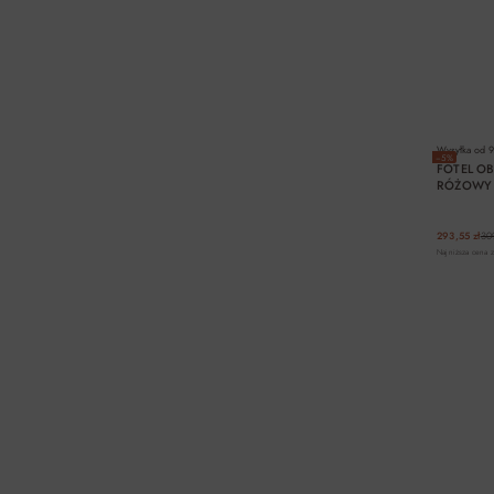
Wysyłka od
9
−5%
FOTEL O
RÓŻOWY 
293,55 zł
309
Najniższa cena z