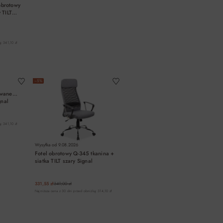
brotowy
 TILT
: 341,10 zł
A
DO KOSZYKA
−5%
owane
gnal
: 341,10 zł
Wysyłka od
9.08.2026
Fotel obrotowy Q-345 tkanina +
siatka TILT szary Signal
331,55 zł
349,00 zł
Najniższa cena z 30 dni przed obniżką: 314,10 zł