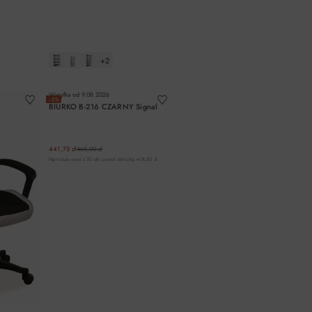
+2
A
DO KOSZYKA
Wysyłka od
9.08.2026
−5%
BIURKO B-216 CZARNY Signal
441,75 zł
465,00 zł
Najniższa cena z 30 dni przed obniżką: 418,50 zł