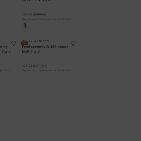
sercem TILT Signal
284,05 zł
299,00 zł
Najniższa cena z 30 dni przed obniżką: 269,10 zł
A
DO KOSZYKA
Wysyłka od
9.08.2026
−5%
zarny
Fotel obrotowy Q-409 czarno-
T Signal
biały Signal
474,05 zł
499,00 zł
: 539,10 zł
Najniższa cena z 30 dni przed obniżką: 449,10 zł
A
DO KOSZYKA