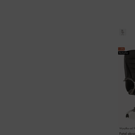
−5%
Bestseller
Wysyłka od
9
Fotel obr