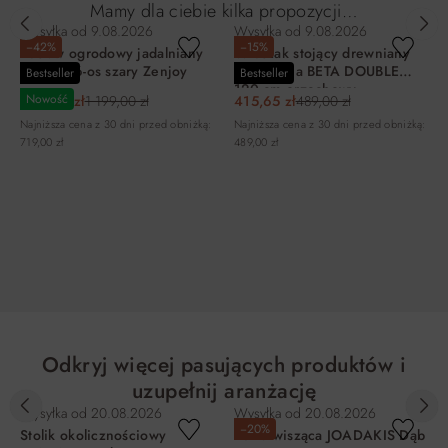
Mamy dla ciebie kilka propozycji…
Wysyłka od
9.08.2026
Wysyłka od
9.08.2026
−42%
−15%
Zestaw ogrodowy jadalniany
Wieszak stojący drewniany
KINDLY 6-os szary Zenjoy
na ubrania BETA DOUBLE
Bestseller
Bestseller
120 cm orzechowy
Nowość
699,00 zł
1 199,00 zł
415,65 zł
489,00 zł
Najniższa cena z 30 dni przed obniżką:
Najniższa cena z 30 dni przed obniżką:
719,00 zł
489,00 zł
DO KOSZYKA
DO KOSZYKA
Odkryj więcej pasujących produktów i
uzupełnij aranżację
Wysyłka od
20.08.2026
Wysyłka od
20.08.2026
−20%
Stolik okolicznościowy
Półka wisząca JOADAKIS Dąb