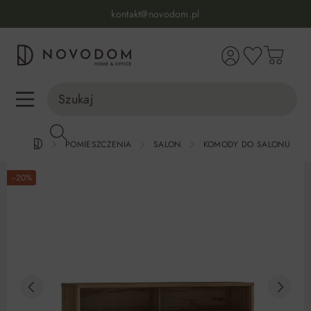
Infolinia:
515 639 067
(pon-pt: 7-17, sb-nd: 9-17)
kontakt@novodom.pl
wnej zawartości
Dostawa z wniesieniem
30 dni na zwrot lub wymianę
98% zadowolonych klientów
Infolinia:
515 639 067
(pon-pt: 7-17, sb-nd: 9-17)
POMIESZCZENIA
SALON
KOMODY DO SALONU
−20%