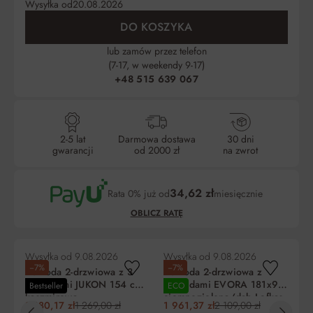
Wysyłka od
20.08.2026
DO KOSZYKA
lub zamów przez telefon
(7-17, w weekendy 9-17)
+48 515 639 067
2-5 lat
Darmowa dostawa
30 dni
gwarancji
od 2000 zł
na zwrot
34,62 zł
Rata 0% już od
miesięcznie
OBLICZ RATĘ
Wysyłka od
9.08.2026
Wysyłka od
9.08.2026
Wy
−7%
−7%
−
Komoda 2-drzwiowa z 3
Komoda 2-drzwiowa z
Ko
szufladami JUKON 154 cm
szufladami EVORA 181x92
N
Bestseller
ECO
Be
kaszmirowa
ciemnozielona/dąb Lefkas
1 180,17 zł
1 269,00 zł
1 961,37 zł
2 109,00 zł
29