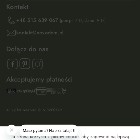
Kontakt
+48 515 639 067
(pon-pt: 7-17, sb-nd: 9-17)
kontakt@novodom.pl
Dołącz do nas
Akceptujemy płatności
All rights reserved © NOVODOM
Ta strona korzysta z plików cookie, aby zapewnić najlepszą