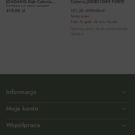
JOADAKIS Dąb Catania
Catania JDKB01-D89 FORTE
CFTT5160-D89 FORTE
419,00 zł
151,20 zł
189,00 zł
Taniej przez:
3 dni
12 godz.
32 min.
14 sek.
Najniższa cena z 30 dni przed obniżką:
189,00 zł
DO KOSZYKA
DO KOSZYKA
Informacje
Moje konto
Współpraca