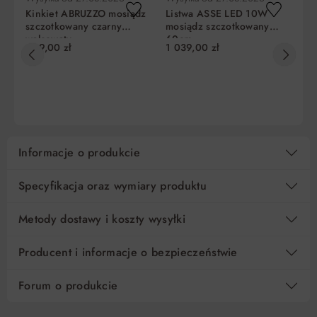
Kinkiet ABRUZZO mosiądz
Listwa ASSE LED 10W
Ki
szczotkowany czarny
mosiądz szczotkowany
mo
walcowaty
60cm
669,00 zł
1 039,00 zł
31
Liczba
Miesięczna
RRSO
Do
rat
rata
zapłaty
DO KOSZYKA
DO KOSZYKA
5
113,62 zł
0%
568,10 zł
10
56,81 zł
0%
568,10 zł
Informacje o produkcie
15
37,88 zł
0%
568,10 zł
Specyfikacja oraz wymiary produktu
Regulamin
Koszt kredytu
Pośrednik kredytowy i organizacje finansujące
Metody dostawy i koszty wysyłki
Producent i informacje o bezpieczeństwie
Forum o produkcie