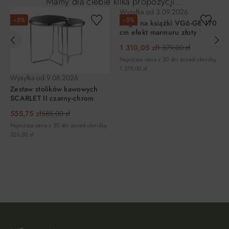
Mamy dla ciebie kilka propozycji…
Wysyłka od
3.09.2026
−5%
−5%
Regał na książki VG6-GE 170
cm efekt marmuru złoty
1 310,05 zł
1 379,00 zł
Najniższa cena z 30 dni przed obniżką:
1 379,00 zł
Wysyłka od
9.08.2026
Zestaw stolików kawowych
SCARLET II czarny-chrom
555,75 zł
585,00 zł
Najniższa cena z 30 dni przed obniżką:
526,50 zł
DO KOSZYKA
DO KOSZYKA