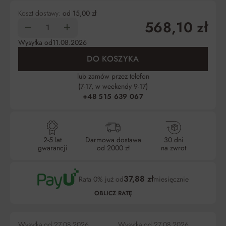
Koszt dostawy:
od 15,00 zł
568,10 zł
Wysyłka od
11.08.2026
DO KOSZYKA
lub zamów przez telefon
(7-17, w weekendy 9-17)
+48 515 639 067
2-5 lat
Darmowa dostawa
30 dni
gwarancji
od 2000 zł
na zwrot
37,88 zł
Rata 0% już od
miesięcznie
OBLICZ RATĘ
Wysyłka od
27.08.2026
Wysyłka od
27.08.2026
Wy