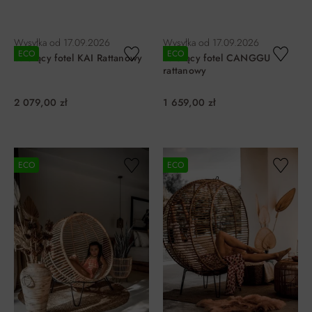
DO KOSZYKA
DO KOSZYKA
Wysyłka od
17.09.2026
Wysyłka od
17.09.2026
ECO
ECO
Wiszący fotel KAI Rattanowy
Wiszący fotel CANGGU
rattanowy
2 079,00 zł
1 659,00 zł
DO KOSZYKA
DO KOSZYKA
ECO
ECO