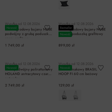
DO KOSZYKA
DO KOSZYKA
Wysyłka od
12.08.2026
Wysyłka od
12.08.2026
Nowość
Bestseller
Fotel ogrodowy bujany NUBE
Fotel ogrodowy bujany NUBE
podwójny z grubą poduszką
z grubą poduszką grafitowy
Nowość
szary grafitowy
1 749,00 zł
899,00 zł
DO KOSZYKA
DO KOSZYKA
Wysyłka od
12.08.2026
Wysyłka od
12.08.2026
Nowość
Nowość
Fotel podwójny polirattanowy
Fotel hamakowy BRASIL
HOLAND antracytowy czarny
HOOP FI 60 cm beżowy
naturalny
2 749,00 zł
129,00 zł
DO KOSZYKA
DO KOSZYKA