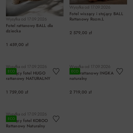
Wysyłka od
17.09.2026
Fotel wiszący i stojący BALL
Wysyłka od
17.09.2026
Rattanowy Rozm.L
Fotel rattanowy BALL dla
dziecka
2 579,00 zł
1 459,00 zł
DO KOSZYKA
DO KOSZYKA
Wysyłka od
17.09.2026
Wysyłka od
17.09.2026
ECO
ECO
Wiszący fotel HUGO
Fotel rattanowy INGKA
rattanowy NATURALNY
naturalny
1 759,00 zł
2 719,00 zł
DO KOSZYKA
DO KOSZYKA
Wysyłka od
17.09.2026
ECO
Wiszący fotel KOBOO
Rattanowy Naturalny