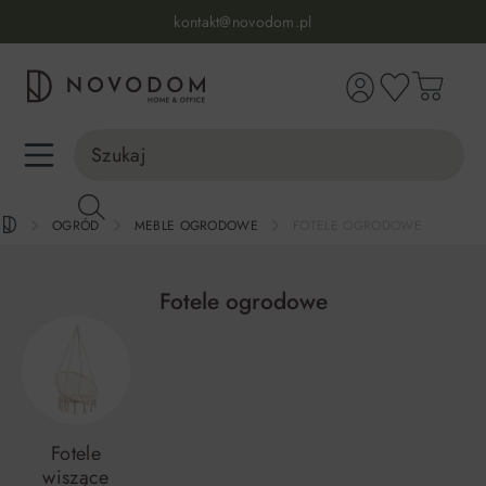
Infolinia:
515 639 067
(pon-pt: 7-17, sb-nd: 9-17)
kontakt@novodom.pl
wnej zawartości
Dostawa z wniesieniem
30 dni na zwrot lub wymianę
98% zadowolonych klientów
Infolinia:
515 639 067
(pon-pt: 7-17, sb-nd: 9-17)
OGRÓD
MEBLE OGRODOWE
FOTELE OGRODOWE
Fotele ogrodowe
Fotele
wiszące