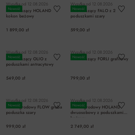
Wysyłka od
12.08.2026
Wysyłka od
12.08.2026
Nowość
Nowość
Fotel wiszący HOLAND
Fotel wiszący FALO z 2
kokon beżowy
poduszkami szary
1 899,00 zł
599,00 zł
DO KOSZYKA
DO KOSZYKA
Wysyłka od
12.08.2026
Wysyłka od
12.08.2026
Nowość
Nowość
Fotel wiszący OLIO z
Fotel wiszący FORLI grafitowy
poduszkami antracytowy
549,00 zł
799,00 zł
DO KOSZYKA
DO KOSZYKA
Wysyłka od
12.08.2026
Wysyłka od
12.08.2026
Nowość
Nowość
Fotel ogrodowy FLOW gruba
Fotel ogrodowy HOLAND
poduszka szary
dwuosobowy z poduszkami
beżowy
999,00 zł
2 749,00 zł