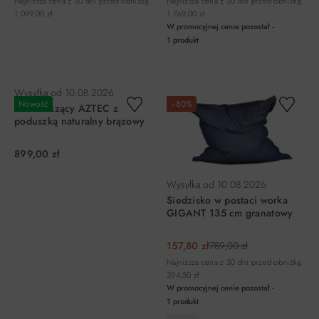
Najniższa cena z 30 dni przed obniżką:
Najniższa cena z 30 dni przed obniżką:
1 099,00 zł
1 769,00 zł
W promocyjnej cenie pozostał -
1
produkt
DO KOSZYKA
DO KOSZYKA
Wysyłka od
10.08.2026
Nowość
−80%
Fotel wiszący AZTEC z
poduszką naturalny brązowy
899,00 zł
Wysyłka od
10.08.2026
Siedzisko w postaci worka
GIGANT 135 cm granatowy
157,80 zł
789,00 zł
Najniższa cena z 30 dni przed obniżką:
394,50 zł
W promocyjnej cenie pozostał -
1
produkt