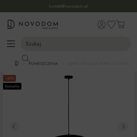
Infolinia:
515 639 067
(pon-pt: 7-17, sb-nd: 9-17)
kontakt@novodom.pl
wnej zawartości
Dostawa z wniesieniem
30 dni na zwrot lub wymianę
98% zadowolonych klientów
Infolinia:
515 639 067
(pon-pt: 7-17, sb-nd: 9-17)
POMIESZCZENIA
LAMPA WISZĄCA SONA 65 CM CZARN
−40%
Bestseller