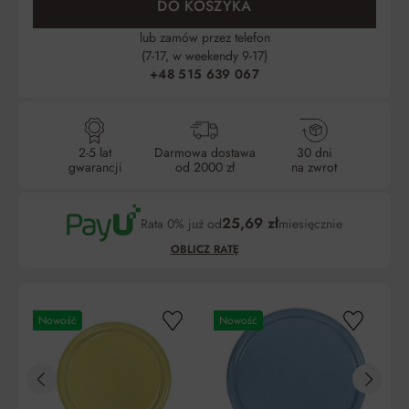
DO KOSZYKA
lub zamów przez telefon
(7-17, w weekendy 9-17)
+48 515 639 067
2-5 lat
Darmowa dostawa
30 dni
gwarancji
od 2000 zł
na zwrot
25,69 zł
Rata 0% już od
miesięcznie
OBLICZ RATĘ
Nowość
Nowość
N
Liczba
Miesięczna
RRSO
Do
rat
rata
zapłaty