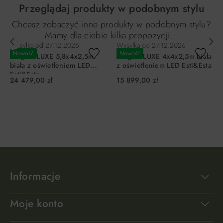
Przeglądaj produkty w podobnym stylu
Chcesz zobaczyć inne produkty w podobnym stylu?
Mamy dla ciebie kilka propozycji…
Wysyłka od
27.12.2026
Wysyłka od
27.12.2026
Nowość
Nowość
Pergola LUXE 5,8x4x2,5m
Pergola LUXE 4x4x2,5m biała
biała z oświetleniem LED
z oświetleniem LED Esti&Esta
Esti&Esta
24 479,00 zł
15 899,00 zł
DO KOSZYKA
DO KOSZYKA
Informacje
Moje konto