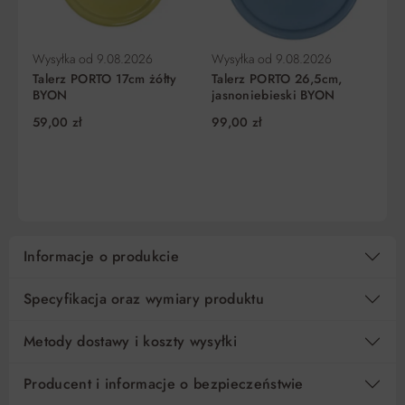
5
77,05 zł
0%
385,24 zł
Wysyłka od
9.08.2026
Wysyłka od
9.08.2026
Wy
10
38,53 zł
0%
385,24 zł
Talerz PORTO 17cm żółty
Talerz PORTO 26,5cm,
Ta
BYON
jasnoniebieski BYON
ni
15
25,69 zł
0%
385,24 zł
59,00 zł
99,00 zł
59
DO KOSZYKA
DO KOSZYKA
Regulamin
Koszt kredytu
Pośrednik kredytowy i organizacje finansujące
Informacje o produkcie
Specyfikacja oraz wymiary produktu
Metody dostawy i koszty wysyłki
Producent i informacje o bezpieczeństwie