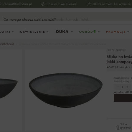
/
17)
kontakt@novodom.pl
Dostawa z wniesieniem
30 dni na zwrot lub wymianę
Co novego chcesz dziś znaleźć?
sofa, komoda, fotel...
DATKI
OŚWIETLENIE
OGRÓD
PROMOCJE
E OGRODOWE
MISKA NA KWIATY WODNE FLEURISTE 60X14,5 LEKKI KOMPOZYT CIEMNOSZARA
HOUSE NORDIC
Miska na kwi
lekki kompoz
5.00 (3 oceny/ocen
Koszt dostawy:
Koszt dostawy 
Wysyłka od
12.0
2-5 lat
gwarancji