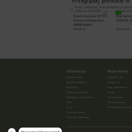
Przeglądaj produkty w
Chcesz zobaczyć inne produkty w podo
Wysyłka od
26.08.2026
Wysyłka od
9
ECO
Krzesło bukowe KT172
Blat łazi
Surowy nielakierowany
ICONIC, b
DRREWMAX
651,00 zł
344,00 zł
DO KOSZYKA
DO K
Informacje
Moje konto
Koszty wysyłki
Zarejestruj się
Sposoby płatności
Zaloguj się
Regulamin
Moje zamówienia
Polityka prywatności
Koszyk
Odstąpienie od umowy
Obserwowane
FAQ
Wymiana towaru
O nas
Wyszukiwarka zamów
Formularz zwrotu
Formularz reklamacji