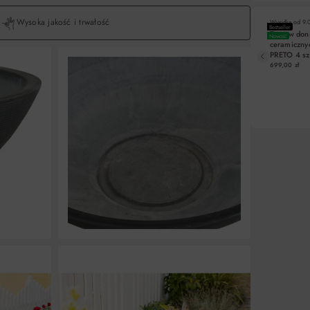
Wysoka jakość i trwałość
Wysyłka od
9.
Bestseller
Zestaw don
Nowość
ceramiczny
PRETO 4 sz
biały Esti&
699,00 zł
DO KO