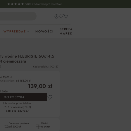
98% zadowolonych klientów
STREFA
WYPRZEDAŻ
NOWOŚCI
MAREK
aty wodne FLEURISTE 60x14,5
yt ciemnoszara
)
Kod produktu: 9001571
od 15,00 zł
z wniesieniem:
od 155,00 zł
139,00 zł
9.2026
DO KOSZYKA
lub zamów przez telefon
(7-17, w weekendy 9-17)
+48 515 639 067
Darmowa dostawa
30 dni
od 2000 zł
na zwrot