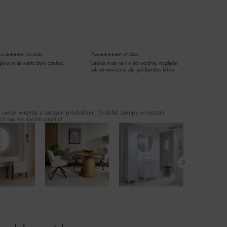
wiazdek
ina
Ewa
11.05.2026
24.04.2026
azdek
Średnia ocena 5 z 5 gwiazdek
Średnia ocena 5 z 5 gwiazdek
ękna misa warto bylo czekać
Ładna misa na kwiaty wodne, wygląda
jak ceramiczna, ale jest bardzo lekka
 swoje wnętrza z naszymi produktami. Zrobiłeś zakupy w naszym
cz nas na swoim profilu!