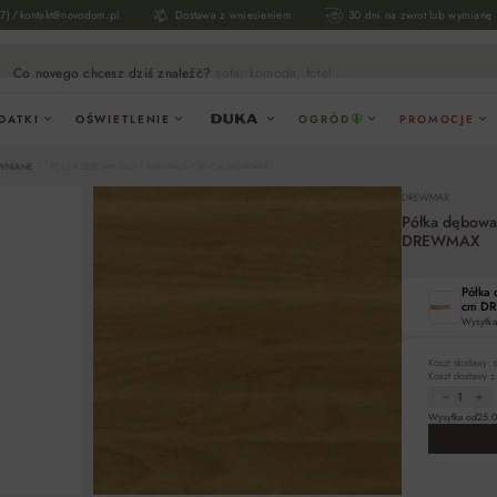
/
17)
kontakt@novodom.pl
Dostawa z wniesieniem
30 dni na zwrot lub wymianę
Co novego chcesz dziś znaleźć?
sofa, komoda, fotel...
DATKI
OŚWIETLENIE
OGRÓD
PROMOCJE
EWNIANE
PÓŁKA DĘBOWA PK311 NATURALNY 80 CM DREWMAX
DREWMAX
Półka dębowa
DREWMAX
Półka 
cm D
Wysyłka
Koszt dostawy:
Koszt dostawy 
Wysyłka od
25.0