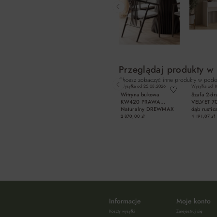
Przeglądaj produkty w
Chcesz zobaczyć inne produkty w podo
Wysyłka od
25.08.2026
Wysyłka od
1
Witryna bukowa
Szafa 2-d
KW420 PRAWA
VELVET 70
Naturalny DREWMAX
dąb rustic
200x110x
2 870,00 zł
4 191,07 zł
DO KOSZYKA
DO K
Informacje
Moje konto
Koszty wysyłki
Zarejestruj się