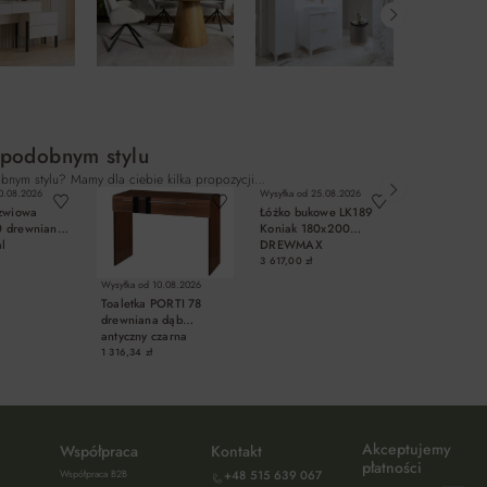
 podobnym stylu
bnym stylu? Mamy dla ciebie kilka propozycji…
0.08.2026
Wysyłka od
25.08.2026
Wysyłka od
25.
rzwiowa
Łóżko bukowe LK189
Szafka nocn
 drewniana
Koniak 180x200
SN421 Natu
al
DREWMAX
DREWMAX
60cm
3 617,00 zł
940,00 zł
Wysyłka od
10.08.2026
Toaletka PORTI 78
drewniana dąb
antyczny czarna
110x78x46cm
1 316,34 zł
OSZYKA
DO KOSZYKA
DO KOSZYKA
DO KO
Akceptujemy
Współpraca
Kontakt
płatności
Współpraca B2B
+48 515 639 067