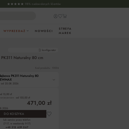
98% zadowolonych klientów
STREFA
WYPRZEDAŻ
NOWOŚCI
MAREK
gotowe produkty
konfigurator
 PK311 Naturalny 80 cm
Kod produktu: 19094
dębowa PK311 Naturalny 80
REWMAX
 od
25.08.2026
od 15,00 zł
z wniesieniem:
od 155,00 zł
471,00 zł
8.2026
DO KOSZYKA
lub zamów przez telefon
(7-17, w weekendy 9-17)
+48 515 639 067