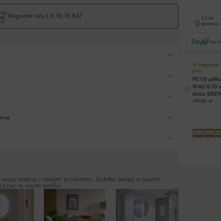
Wygodne raty | 5,10,15 RAT
2-5 lat
gwarancji
Rata 
W magazynie -
jutro!
PK118 półk
W40 G10 s
Liczba rat
olcha DR
5
179,00 zł
10
twie
15
DO KO
Pośredn
 swoje wnętrza z naszymi produktami. Zrobiłeś zakupy w naszym
cz nas na swoim profilu!