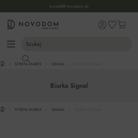
Infolinia:
515 639 067
(pon-pt: 7-17, sb-nd: 9-17)
kontakt@novodom.pl
wnej zawartości
Dostawa z wniesieniem
30 dni na zwrot lub wymianę
98% zadowolonych klientów
Infolinia:
515 639 067
(pon-pt: 7-17, sb-nd: 9-17)
STREFA MAREK
SIGNAL
BIURKA SIGNAL
Biurka Signal
STREFA MAREK
SIGNAL
BIURKA SIGNAL