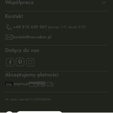
Współpraca
Kontakt
+48 515 639 067
(pon-pt: 7-17, sb-nd: 9-17)
kontakt@novodom.pl
Dołącz do nas
Akceptujemy płatności
All rights reserved © NOVODOM