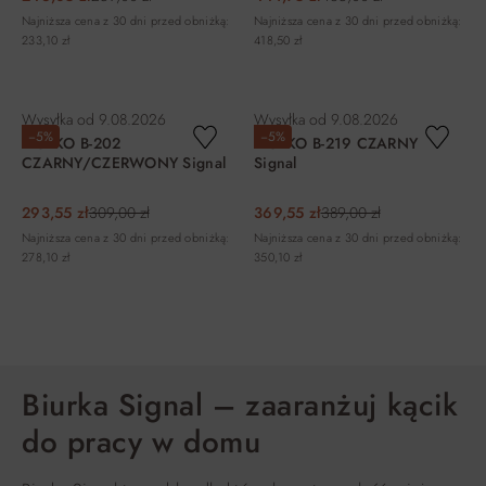
Najniższa cena z 30 dni przed obniżką:
Najniższa cena z 30 dni przed obniżką:
233,10 zł
418,50 zł
DO KOSZYKA
DO KOSZYKA
Wysyłka od
9.08.2026
Wysyłka od
9.08.2026
−5%
−5%
BIURKO B-202
BIURKO B-219 CZARNY
CZARNY/CZERWONY Signal
Signal
293,55 zł
309,00 zł
369,55 zł
389,00 zł
Najniższa cena z 30 dni przed obniżką:
Najniższa cena z 30 dni przed obniżką:
278,10 zł
350,10 zł
DO KOSZYKA
DO KOSZYKA
Biurka Signal – zaaranżuj kącik
do pracy w domu