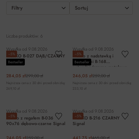
Filtry
Sortuj
Liczba produktów: 6
Wysyłka od
9.08.2026
Wysyłka od
9.08.2026
−5%
−5%
BIURKO B-027 DĄB/CZARNY
Biurko z nadstawką i
Signal
szufladami B-168
Bestseller
Bestseller
naturalne/czarne metalowe
nogi Signal
284,05 zł
299,00 zł
246,05 zł
259,00 zł
Najniższa cena z 30 dni przed obniżką:
Najniższa cena z 30 dni przed obniżką:
269,10 zł
233,10 zł
DO KOSZYKA
DO KOSZYKA
Wysyłka od
9.08.2026
Wysyłka od
9.08.2026
−5%
−5%
Biurko z regałem B-036
BIURKO B-216 CZARNY
90x76 dębowo-czarne Signal
Signal
246,05 zł
259,00 zł
441,75 zł
465,00 zł