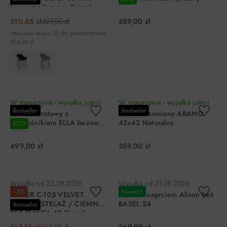
beżowy pikowany Signal
310,65 zł
327,00 zł
559,00 zł
Najniższa cena z 30 dni przed obniżką:
294,30 zł
DO KOSZYKA
DO KOSZYKA
W magazynie - wysyłka jutro!
W magazynie - wysyłka jutro!
Bestseller
Bestseller
Hoker obrotowy z
Hoker drewniany ABANO
podnośnikiem ELLA beżowy,
42x42 Naturalny
ECO
czarny
499,00 zł
359,00 zł
DO KOSZYKA
DO KOSZYKA
Wysyłka od
23.08.2026
Wysyłka od
31.08.2026
−5%
Nowość
HOKER C-105 VELVET
Hoker z oaprciem Alison beż
CZARNY STELAŻ / CIEMNY
BASEL 24
Bestseller
BEŻ BLUVEL 40 Signal