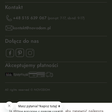
Kontakt
+48 515 639 067
(pon-pt: 7-17, sb-nd: 9-17)
kontakt@novodom.pl
Dołącz do nas
Akceptujemy płatności
All rights reserved © NOVODOM
Ta strona korzysta z plików cookie, aby zapewnić najlepszą