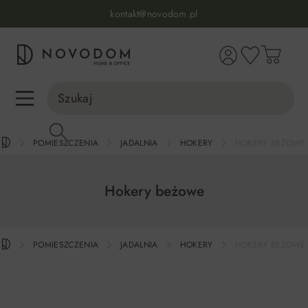
Infolinia:
515 639 067
(pon-pt: 7-17, sb-nd: 9-17)
kontakt@novodom.pl
wnej zawartości
Dostawa z wniesieniem
30 dni na zwrot lub wymianę
98% zadowolonych klientów
Infolinia:
515 639 067
(pon-pt: 7-17, sb-nd: 9-17)
POMIESZCZENIA
JADALNIA
HOKERY
HOKERY BEŻOWE
Hokery beżowe
POMIESZCZENIA
JADALNIA
HOKERY
HOKERY BEŻOWE