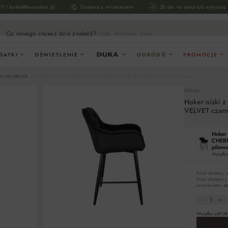
/
17)
kontakt@novodom.pl
Dostawa z wniesieniem
30 dni na zwrot lub wymianę
Co novego chcesz dziś znaleźć?
sofa, komoda, fotel...
DATKI
OŚWIETLENIE
OGRÓD
PROMOCJE
RY WELUROWE
HOKER NISKI Z PODŁOKIETNIKAMI CHERRY H-2 VELVET CZARNY PIKOWANY SIGNAL
SIGNAL
Hoker niski z
VELVET czarn
Hoker 
CHERR
pikowa
Wysyłka
Koszt dostawy:
Koszt dostawy z
wniesieniem:
od
Wysyłka od
9.08