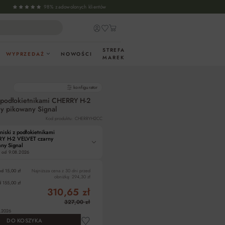
98% zadowolonych klientów
STREFA
WYPRZEDAŻ
NOWOŚCI
MAREK
gotowe produkty
konfigurator
 podłokietnikami CHERRY H-2
y pikowany Signal
Kod produktu: CHERRYH2CC
niski z podłokietnikami
Y H-2 VELVET czarny
ny Signal
 od
9.08.2026
od 15,00 zł
Najniższa cena z 30 dni przed
obniżką:
294,30 zł
 155,00 zł
310,65 zł
327,00 zł
.2026
DO KOSZYKA