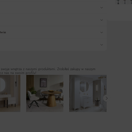
DO KO
twie
 swoje wnętrza z naszymi produktami. Zrobiłeś zakupy w naszym
cz nas na swoim profilu!