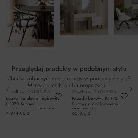
Przeglądaj produkty w podobnym stylu
Chcesz zobaczyć inne produkty w podobnym stylu?
Mamy dla ciebie kilka propozycji…
Wysyłka od
26.08.2026
Wysyłka od
26.08.2026
Łóżko metalowo - dębowe
Krzesło bukowe KT172
LK370 Surowy
Surowy nielakierowany
nielakierowany 180x200
DRREWMAX
4 974,00 zł
651,00 zł
DREWMAX