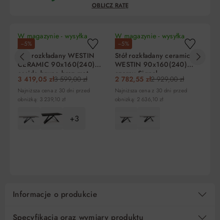
OBLICZ RATĘ
W magazynie - wysyłka
W magazynie - wysyłka
W 
−5%
−5%
−
jutro!
jutro!
ju
Stół rozkładany WESTIN
Stół rozkładany ceramiczny
St
Be
CERAMIC 90x160(240)
WESTIN 90x160(240)
C
ossido bruno brąz mat
czarny Signal
sa
Liczba
Miesięczna
RRSO
Do zapłaty
3 419,05 zł
3 599,00 zł
2 782,55 zł
2 929,00 zł
3 
Signal
rat
rata
Najniższa cena z 30 dni przed
Najniższa cena z 30 dni przed
Naj
obniżką: 3 239,10 zł
obniżką: 2 636,10 zł
obn
5
683,81 zł
0%
3 419,05 zł
+3
10
341,91 zł
0%
3 419,05 zł
DO KOSZYKA
DO KOSZYKA
15
227,94 zł
0%
3 419,05 zł
Regulamin
Koszt kredytu
Pośrednik kredytowy i organizacje finansujące
Informacje o produkcie
Specyfikacja oraz wymiary produktu