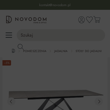
Infolinia:
515 639 067
(pon-pt: 7-17, sb-nd: 9-17)
kontakt@novodom.pl
wnej zawartości
Dostawa z wniesieniem
30 dni na zwrot lub wymianę
98% zadowolonych klientów
Infolinia:
515 639 067
(pon-pt: 7-17, sb-nd: 9-17)
POMIESZCZENIA
JADALNIA
STOŁY DO JADALNI
−5%