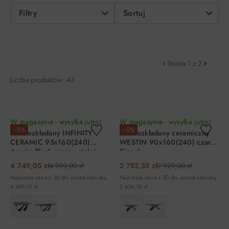
Filtry
Sortuj
Strona 1 z 2
Liczba produktów: 43
W magazynie - wysyłka jutro!
W magazynie - wysyłka jutro!
−5%
−5%
Stół rozkładany INFINITY
Stół rozkładany ceramiczny
CERAMIC 95x160(240)
WESTIN 90x160(240) czarny
Azario Black czarny stelaż
Signal
czarny Signal
4 749,05 zł
4 999,00 zł
2 782,55 zł
2 929,00 zł
Najniższa cena z 30 dni przed obniżką:
Najniższa cena z 30 dni przed obniżką:
4 499,10 zł
2 636,10 zł