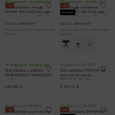
W magazynie - wysyłka jutro!
W magazynie - wysyłka jutro!
−5%
−5%
Stół rozkładany okrągły
Stół okrągły rozkładany
DANTE 102x102(144) dąb
GASTON FI 100 (135) dąb
Bestseller
artisan czarne nogi Signal
artisan stelaż czarny Signal
745,75 zł
785,00 zł
850,25 zł
895,00 zł
Najniższa cena z 30 dni przed obniżką:
Najniższa cena z 30 dni przed obniżką:
706,50 zł
805,50 zł
+1
DO KOSZYKA
DO KOSZYKA
W magazynie - wysyłka jutro!
Wysyłka od
11.08.2026
Stół składany z półkami
Stół rozkładany PRATTO 40
DARLINGTON 140xSZ40(80)
dąb rustical czarny
grafitowy
200(140)x90x78cm
949,00 zł
3 197,12 zł
DO KOSZYKA
DO KOSZYKA
Wysyłka od
12.08.2026
Wysyłka od
13.08.2026
−5%
−5%
Stół rozkładany ceramiczny
Stół rozkładany DOMINGO II