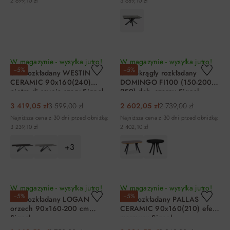
2 699,10 zł
3 689,10 zł
DO KOSZYKA
DO KOSZYKA
W magazynie - wysyłka jutro!
W magazynie - wysyłka jutro!
−5%
−5%
Stół rozkładany WESTIN
Stół okrągły rozkładany
CERAMIC 90x160(240)
DOMINGO FI100 (150-200-
pietra di savoia szary Signal
250) dąb, czarny Signal
3 419,05 zł
3 599,00 zł
2 602,05 zł
2 739,00 zł
Najniższa cena z 30 dni przed obniżką:
Najniższa cena z 30 dni przed obniżką:
3 239,10 zł
2 402,10 zł
+3
DO KOSZYKA
DO KOSZYKA
W magazynie - wysyłka jutro!
W magazynie - wysyłka jutro!
−5%
−5%
Stół rozkładany LOGAN
Stół rozkładany PALLAS
orzech 90x160-200 cm
CERAMIC 90x160(210) efekt
Signal
marmuru Signal