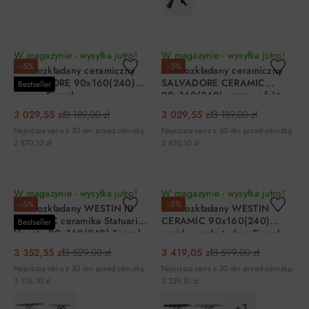
DO KOSZYKA
DO KOSZYKA
W magazynie - wysyłka jutro!
W magazynie - wysyłka jutro!
−5%
−5%
Stół rozkładany ceramiczny
Stół rozkładany ceramiczny
SALVADORE 90x160(240)
SALVADORE CERAMIC
Bestseller
czarny Signal
90x160(240) czarny efekt
marmuru Signal
3 029,55 zł
3 189,00 zł
3 029,55 zł
3 189,00 zł
Najniższa cena z 30 dni przed obniżką:
Najniższa cena z 30 dni przed obniżką:
2 870,10 zł
2 870,10 zł
DO KOSZYKA
DO KOSZYKA
W magazynie - wysyłka jutro!
W magazynie - wysyłka jutro!
−5%
−5%
Stół rozkładany WESTIN III
Stół rozkładany WESTIN
CERAMIC ceramika Statuario
CERAMIC 90x160(240)
Bestseller
Venato 90x160(240) Signal
ossido verde turkus Signal
3 352,55 zł
3 529,00 zł
3 419,05 zł
3 599,00 zł
Najniższa cena z 30 dni przed obniżką:
Najniższa cena z 30 dni przed obniżką:
3 176,10 zł
3 239,10 zł
+3