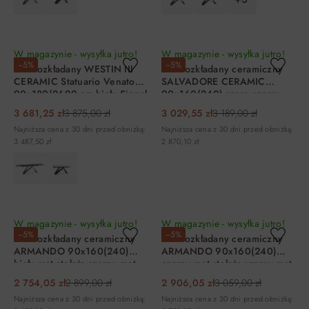
DO KOSZYKA
DO KOSZYKA
W magazynie - wysyłka jutro!
W magazynie - wysyłka jutro!
−5%
−5%
Stół rozkładany WESTIN III
Stół rozkładany ceramiczny
CERAMIC Statuario Venato
SALVADORE CERAMIC
90x180(2600 cm biały Signal
90x160(240) szaro-czarny
Signal
3 681,25 zł
3 875,00 zł
3 029,55 zł
3 189,00 zł
Najniższa cena z 30 dni przed obniżką:
Najniższa cena z 30 dni przed obniżką:
3 487,50 zł
2 870,10 zł
DO KOSZYKA
DO KOSZYKA
W magazynie - wysyłka jutro!
W magazynie - wysyłka jutro!
−5%
−5%
Stół rozkładany ceramiczny
Stół rozkładany ceramiczny
ARMANDO 90x160(240)
ARMANDO 90x160(240)
biały mat stelaż: czarny mat
czarny mat stelaż: czarny mat
2 754,05 zł
2 899,00 zł
2 906,05 zł
3 059,00 zł
Najniższa cena z 30 dni przed obniżką:
Najniższa cena z 30 dni przed obniżką: