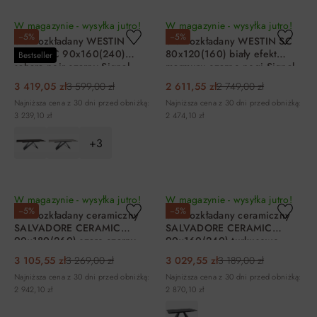
DO KOSZYKA
DO KOSZYKA
W magazynie - wysyłka jutro!
W magazynie - wysyłka jutro!
−5%
−5%
Stół rozkładany WESTIN
Stół rozkładany WESTIN SC
CERAMIC 90x160(240)
80x120(160) biały efekt
Bestseller
sahara noir czarny Signal
marmuru czarne nogi Signal
3 419,05 zł
3 599,00 zł
2 611,55 zł
2 749,00 zł
Najniższa cena z 30 dni przed obniżką:
Najniższa cena z 30 dni przed obniżką:
3 239,10 zł
2 474,10 zł
+3
DO KOSZYKA
DO KOSZYKA
W magazynie - wysyłka jutro!
W magazynie - wysyłka jutro!
−5%
−5%
Stół rozkładany ceramiczny
Stół rozkładany ceramiczny
SALVADORE CERAMIC
SALVADORE CERAMIC
90x180(260) szaro-czarny
90x160(240) turkusowo-
efekt kamienia Signal
czarny Signal
3 105,55 zł
3 269,00 zł
3 029,55 zł
3 189,00 zł
Najniższa cena z 30 dni przed obniżką:
Najniższa cena z 30 dni przed obniżką:
2 942,10 zł
2 870,10 zł