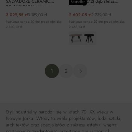
SALVADORE CERAMIC
80x140(272) dąb stelaż
Bestseller
90x160(240) kremowo-
czarny Signal
czarny Signal
3 029,55 zł
3 189,00 zł
2 602,05 zł
2 739,00 zł
Najniższa cena z 30 dni przed obniżką:
Najniższa cena z 30 dni przed obniżką:
2 870,10 zł
2 465,10 zł
DO KOSZYKA
DO KOSZYKA
1
2
Styl industrialny narodził się w latach 70. XX wieku w
Nowym Jorku. Wtedy to wielu projektantów, ludzi sztuki,
architektów oraz specjalistów z zakresu estetyki wnętrz
postanowiło zaadaptować przestrzeń opuszczonych