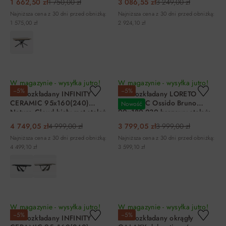
1 662,50 zł
1 750,00 zł
3 086,55 zł
3 249,00 zł
Najniższa cena z 30 dni przed obniżką:
Najniższa cena z 30 dni przed obniżką:
1 575,00 zł
2 924,10 zł
DO KOSZYKA
DO KOSZYKA
W magazynie - wysyłka jutro!
W magazynie - wysyłka jutro!
−5%
−5%
Stół rozkładany INFINITY
Stół rozkładany LORETO
CERAMIC 95x160(240)
CERAMIC Ossido Bruno
Nowość
Nature Cloud biały mat stelaż
90x180-230 brązowy stelaż:
czarny Signal
dąb
4 749,05 zł
4 999,00 zł
3 799,05 zł
3 999,00 zł
Najniższa cena z 30 dni przed obniżką:
Najniższa cena z 30 dni przed obniżką:
4 499,10 zł
3 599,10 zł
DO KOSZYKA
DO KOSZYKA
W magazynie - wysyłka jutro!
W magazynie - wysyłka jutro!
−5%
−5%
Stół rozkładany INFINITY
Stół rozkładany okrągły