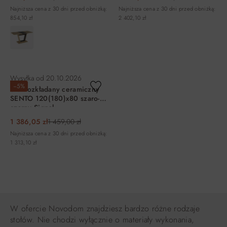
Najniższa cena z 30 dni przed obniżką:
Najniższa cena z 30 dni przed obniżką:
854,10 zł
2 402,10 zł
DO KOSZYKA
DO KOSZYKA
Wysyłka od
20.10.2026
−5%
Stół rozkładany ceramiczny
SENTO 120(180)x80 szaro-
czarny Signal
1 386,05 zł
1 459,00 zł
Najniższa cena z 30 dni przed obniżką:
1 313,10 zł
DO KOSZYKA
W ofercie Novodom znajdziesz bardzo różne rodzaje
stołów. Nie chodzi wyłącznie o materiały wykonania,