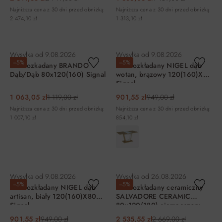
Najniższa cena z 30 dni przed obniżką:
Najniższa cena z 30 dni przed obniżką:
2 474,10 zł
1 313,10 zł
DO KOSZYKA
DO KOSZYKA
Wysyłka od
9.08.2026
Wysyłka od
9.08.2026
−5%
−5%
Stół rozkadany BRANDO
Stół rozkładany NIGEL dąb
Dąb/Dąb 80x120(160) Signal
wotan, brązowy 120(160)X80
Signal
1 063,05 zł
1 119,00 zł
901,55 zł
949,00 zł
Najniższa cena z 30 dni przed obniżką:
Najniższa cena z 30 dni przed obniżką:
1 007,10 zł
854,10 zł
DO KOSZYKA
DO KOSZYKA
Wysyłka od
9.08.2026
Wysyłka od
26.08.2026
−5%
−5%
Stół rozkładany NIGEL dąb
Stół rozkładany ceramiczny
artisan, biały 120(160)X80
SALVADORE CERAMIC
Signal
80x120(180) ciemnoszary
Signal
901,55 zł
949,00 zł
2 535,55 zł
2 669,00 zł