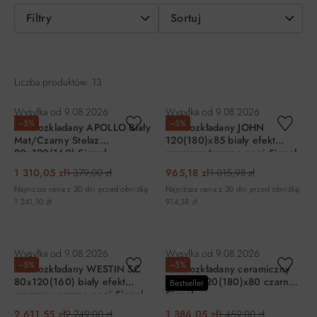
Filtry
Sortuj
Liczba produktów: 13
Wysyłka od
9.08.2026
Wysyłka od
9.08.2026
−5%
−5%
Stół rozkladany APOLLO Biały
Stół rozkładany JOHN
Mat/Czarny Stelaz
120(180)x85 biały efekt
80x120(160) Signal
marmuru/czarne nogi Signal
1 310,05 zł
1 379,00 zł
965,18 zł
1 015,98 zł
Najniższa cena z 30 dni przed obniżką:
Najniższa cena z 30 dni przed obniżką:
1 241,10 zł
914,38 zł
DO KOSZYKA
DO KOSZYKA
Wysyłka od
9.08.2026
Wysyłka od
9.08.2026
−5%
−5%
Stół rozkładany WESTIN SC
Stół rozkładany ceramiczny
80x120(160) biały efekt
SENTO 120(180)x80 czarny
Bestseller
marmuru czarne nogi Signal
Signal
2 611,55 zł
2 749,00 zł
1 386,05 zł
1 459,00 zł