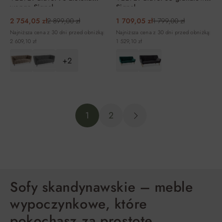
wenge Signal
Signal
2 754,05 zł
2 899,00 zł
1 709,05 zł
1 799,00 zł
Najniższa cena z 30 dni przed obniżką:
Najniższa cena z 30 dni przed obniżką:
2 609,10 zł
1 529,10 zł
+2
DO KOSZYKA
DO KOSZYKA
1
2
Sofy skandynawskie – meble
wypoczynkowe, które
pokochasz za prostotę,