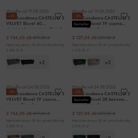
DO KOSZYKA
DO KOSZYKA
Wysyłka od
19.08.2026
Wysyłka od
19.08.2026
−5%
−5%
Sofa 3-osobowa CASTELLO 3
Sofa 2-osobowa CASTELLO 2
VELVET Bluvel 40
VELVET Bluvel 19 czarna
Bestseller
ciemnoeżowa wenge Signal
wenge Signal
2 754,05 zł
2 899,00 zł
2 127,05 zł
2 239,00 zł
Najniższa cena z 30 dni przed obniżką:
Najniższa cena z 30 dni przed obniżką:
2 609,10 zł
2 015,10 zł
+2
+2
DO KOSZYKA
DO KOSZYKA
Wysyłka od
24.08.2026
Wysyłka od
24.08.2026
−5%
−5%
Sofa 3-osobowa CASTELLO 3
Sofa 2-osobowa CASTELLO 2
VELVET Bluvel 19 czarna
VELVET Bluvel 28 beżowa
Bestseller
wenge Signal
wenge Signal
2 754,05 zł
2 899,00 zł
2 127,05 zł
2 239,00 zł
Najniższa cena z 30 dni przed obniżką:
Najniższa cena z 30 dni przed obniżką:
2 609,10 zł
2 015,10 zł