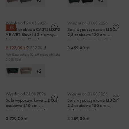
+2
+2
DO KOSZYKA
DO KOSZYKA
Wysyłka od
24.08.2026
Wysyłka od
31.08.2026
−5%
Sofa 2-osobowa CASTELLO 2
Sofa wypoczynkowa LIDO
VELVET Bluvel 40 ciemny
2,5-osobowa 180 cm -
beż wenge Signal
musztardowy, naturalny
2 127,05 zł
2 239,00 zł
3 459,00 zł
Najniższa cena z 30 dni przed obniżką:
2 015,10 zł
+2
DO KOSZYKA
DO KOSZYKA
Wysyłka od
31.08.2026
Wysyłka od
31.08.2026
Sofa wypoczynkowa LIDO 3-
Sofa wypoczynkowa LIDO
osobowa 210 cm -
2,5-osobowa 180 cm -
musztardowy, naturalny
zielony, naturalny
3 729,00 zł
3 459,00 zł