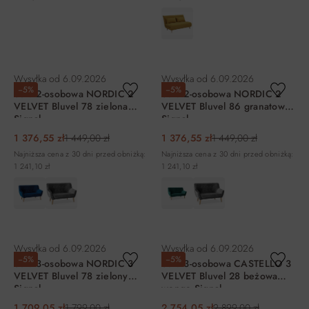
DO KOSZYKA
DO KOSZYKA
Wysyłka od
6.09.2026
Wysyłka od
6.09.2026
−5%
−5%
Sofa 2-osobowa NORDIC 2
Sofa 2-osobowa NORDIC 2
VELVET Bluvel 78 zielona
VELVET Bluvel 86 granatowa
Signal
Signal
1 376,55 zł
1 449,00 zł
1 376,55 zł
1 449,00 zł
Najniższa cena z 30 dni przed obniżką:
Najniższa cena z 30 dni przed obniżką:
1 241,10 zł
1 241,10 zł
DO KOSZYKA
DO KOSZYKA
Wysyłka od
6.09.2026
Wysyłka od
6.09.2026
−5%
−5%
Sofa 3-osobowa NORDIC 3
Sofa 3-osobowa CASTELLO 3
VELVET Bluvel 78 zielony
VELVET Bluvel 28 beżowa
Signal
wenge Signal
1 709,05 zł
1 799,00 zł
2 754,05 zł
2 899,00 zł