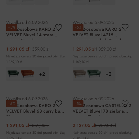
DO KOSZYKA
DO KOSZYKA
Wysyłka od
6.09.2026
Wysyłka od
6.09.2026
−5%
−5%
Sofa 2-osobowa KARO 2
Sofa 2-osobowa KARO 2
VELVET Bluvel 14 szara
VELVET Bluvel 4215
wenge Signal
cynamonowa buk Signal
1 291,05 zł
1 359,00 zł
1 291,05 zł
1 359,00 zł
Najniższa cena z 30 dni przed obniżką:
Najniższa cena z 30 dni przed obniżką:
1 169,10 zł
1 169,10 zł
+2
+2
DO KOSZYKA
DO KOSZYKA
Wysyłka od
6.09.2026
Wysyłka od
6.09.2026
−5%
−5%
Sofa 2-osobowa KARO 2
Sofa 2-osobowa CASTELLO 2
VELVET Bluvel 68 curry buk
VELVET Bluvel 78 zielona
Signal
wenge Signal
1 291,05 zł
1 359,00 zł
2 127,05 zł
2 239,00 zł
Najniższa cena z 30 dni przed obniżką:
Najniższa cena z 30 dni przed obniżką:
1 169,10 zł
2 015,10 zł