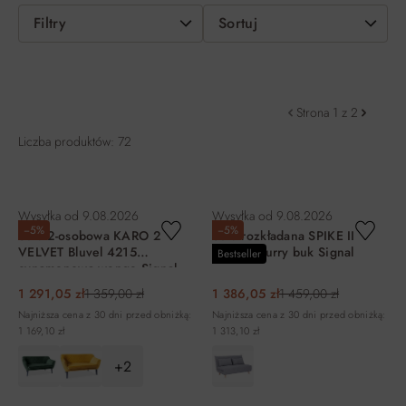
Filtry
Sortuj
Strona 1 z 2
Liczba produktów: 72
Wysyłka od
9.08.2026
Wysyłka od
9.08.2026
−5%
−5%
Sofa 2-osobowa KARO 2
Sofa rozkładana SPIKE II
VELVET Bluvel 4215
tap.138 curry buk Signal
Bestseller
cynamonowa wenge Signal
1 291,05 zł
1 359,00 zł
1 386,05 zł
1 459,00 zł
Najniższa cena z 30 dni przed obniżką:
Najniższa cena z 30 dni przed obniżką:
1 169,10 zł
1 313,10 zł
+2