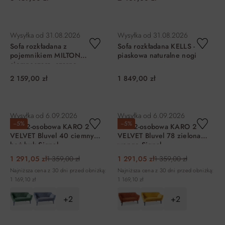
DO KOSZYKA
DO KOSZYKA
Wysyłka od
31.08.2026
Wysyłka od
31.08.2026
Sofa rozkładana z
Sofa rozkładana KELLS -
pojemnikiem MILTON
piaskowa naturalne nogi
ciemnoszara, czarne
drewniane nóżki
2 159,00 zł
1 849,00 zł
DO KOSZYKA
DO KOSZYKA
Wysyłka od
6.09.2026
Wysyłka od
6.09.2026
−5%
−5%
Sofa 2-osobowa KARO 2
Sofa 2-osobowa KARO 2
VELVET Bluvel 40 ciemny
VELVET Bluvel 78 zielona
beż buk Signal
wenge Signal
1 291,05 zł
1 359,00 zł
1 291,05 zł
1 359,00 zł
Najniższa cena z 30 dni przed obniżką:
Najniższa cena z 30 dni przed obniżką:
1 169,10 zł
1 169,10 zł
+2
+2
DO KOSZYKA
DO KOSZYKA