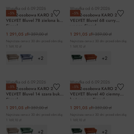
Wysyłka od
6.09.2026
Wysyłka od
6.09.2026
−5%
−5%
Sofa 2-osobowa KARO 2
Sofa 2-osobowa KARO 2
VELVET Bluvel 78 zielona buk
VELVET Bluvel 68 curry
Signal
wenge Signal
1 291,05 zł
1 359,00 zł
1 291,05 zł
1 359,00 zł
Najniższa cena z 30 dni przed obniżką:
Najniższa cena z 30 dni przed obniżką:
1 169,10 zł
1 169,10 zł
+2
+2
DO KOSZYKA
DO KOSZYKA
Wysyłka od
6.09.2026
Wysyłka od
6.09.2026
−5%
−5%
Sofa 2-osobowa KARO 2
Sofa 2-osobowa KARO 2
VELVET Bluvel 14 szara buk
VELVET Bluvel 40 ciemny
Signal
beż wenge Signal
1 291,05 zł
1 359,00 zł
1 291,05 zł
1 359,00 zł
Najniższa cena z 30 dni przed obniżką:
Najniższa cena z 30 dni przed obniżką:
1 169,10 zł
1 169,10 zł
+2
+2