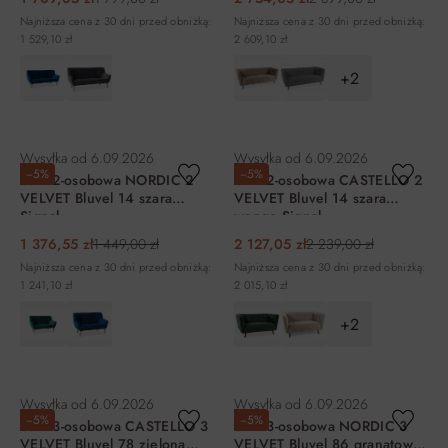
Najniższa cena z 30 dni przed obniżką:
Najniższa cena z 30 dni przed obniżką:
1 529,10 zł
2 609,10 zł
+2
DO KOSZYKA
DO KOSZYKA
Wysyłka od
6.09.2026
Wysyłka od
6.09.2026
−5%
−5%
Sofa 2-osobowa NORDIC 2
Sofa 2-osobowa CASTELLO 2
VELVET Bluvel 14 szara
VELVET Bluvel 14 szara
Signal
wenge Signal
1 376,55 zł
1 449,00 zł
2 127,05 zł
2 239,00 zł
Najniższa cena z 30 dni przed obniżką:
Najniższa cena z 30 dni przed obniżką:
1 241,10 zł
2 015,10 zł
+2
DO KOSZYKA
DO KOSZYKA
Wysyłka od
6.09.2026
Wysyłka od
6.09.2026
−5%
−5%
Sofa 3-osobowa CASTELLO 3
Sofa 3-osobowa NORDIC 3
VELVET Bluvel 78 zielona
VELVET Bluvel 86 granatowy