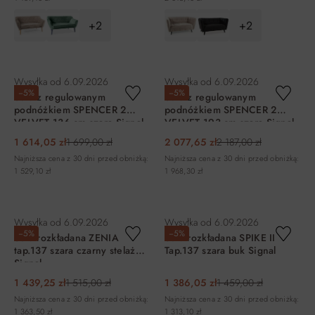
+2
+2
DO KOSZYKA
DO KOSZYKA
Wysyłka od
6.09.2026
Wysyłka od
6.09.2026
−5%
−5%
Sofa z regulowanym
Sofa z regulowanym
podnóżkiem SPENCER 2
podnóżkiem SPENCER 2
VELVET 136 cm szara Signal
VELVET 193 cm szara Signal
1 614,05 zł
1 699,00 zł
2 077,65 zł
2 187,00 zł
Najniższa cena z 30 dni przed obniżką:
Najniższa cena z 30 dni przed obniżką:
1 529,10 zł
1 968,30 zł
DO KOSZYKA
DO KOSZYKA
Wysyłka od
6.09.2026
Wysyłka od
6.09.2026
−5%
−5%
Sofa rozkładana ZENIA
Sofa rozkładana SPIKE II
tap.137 szara czarny stelaż
Tap.137 szara buk Signal
Signal
1 439,25 zł
1 515,00 zł
1 386,05 zł
1 459,00 zł
Najniższa cena z 30 dni przed obniżką:
Najniższa cena z 30 dni przed obniżką:
1 363,50 zł
1 313,10 zł