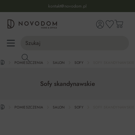
Infolinia:
515 639 067
(pon-pt: 7-17, sb-nd: 9-17)
kontakt@novodom.pl
wnej zawartości
Dostawa z wniesieniem
30 dni na zwrot lub wymianę
98% zadowolonych klientów
Infolinia:
515 639 067
(pon-pt: 7-17, sb-nd: 9-17)
POMIESZCZENIA
SALON
SOFY
SOFY SKANDYNAWSKIE
Sofy skandynawskie
POMIESZCZENIA
SALON
SOFY
SOFY SKANDYNAWSKIE