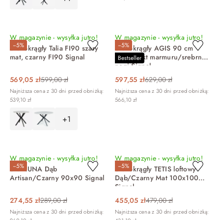
DO KOSZYKA
DO KOSZYKA
W magazynie - wysyłka jutro!
W magazynie - wysyłka jutro!
−5%
−5%
Stół okrągły Talia FI90 szary
Stół okrągły AGIS 90 cm
mat, czarny FI90 Signal
biały efekt marmuru/srebrne
Bestseller
nogi Signal
569,05 zł
599,00 zł
597,55 zł
629,00 zł
Najniższa cena z 30 dni przed obniżką:
Najniższa cena z 30 dni przed obniżką:
539,10 zł
566,10 zł
+1
DO KOSZYKA
DO KOSZYKA
W magazynie - wysyłka jutro!
W magazynie - wysyłka jutro!
−5%
−5%
Stół LUNA Dąb
Stół okrągły TETIS loftowy
Artisan/Czarny 90x90 Signal
Dąb/Czarny Mat 100x100
Signal
274,55 zł
289,00 zł
455,05 zł
479,00 zł
Najniższa cena z 30 dni przed obniżką:
Najniższa cena z 30 dni przed obniżką: