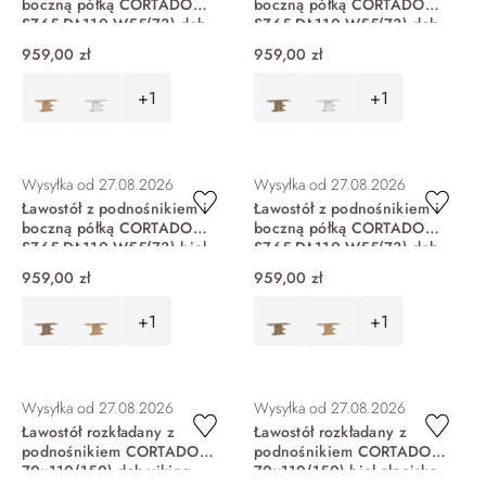
boczną półką CORTADO
boczną półką CORTADO
SZ65 DŁ110 W55(73) dąb
SZ65 DŁ110 W55(73) dąb
coast evoke CRTT07
artisan CRTT07
959,00 zł
959,00 zł
+1
+1
DO KOSZYKA
DO KOSZYKA
Wysyłka od
27.08.2026
Wysyłka od
27.08.2026
Ławostół z podnośnikiem i
Ławostół z podnośnikiem i
boczną półką CORTADO
boczną półką CORTADO
SZ65 DŁ110 W55(73) biel
SZ65 DŁ110 W55(73) dąb
alpejska CRTT07
viking CRTT07
959,00 zł
959,00 zł
+1
+1
DO KOSZYKA
DO KOSZYKA
Wysyłka od
27.08.2026
Wysyłka od
27.08.2026
Ławostół rozkładany z
Ławostół rozkładany z
podnośnikiem CORTADO
podnośnikiem CORTADO
70x110(150) dąb viking
70x110(150) biel alpejska