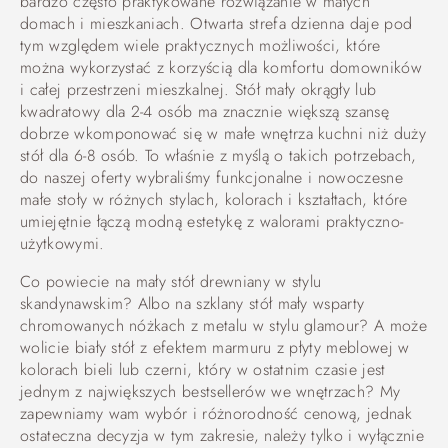
bardzo często praktykowane rozwiązanie w małych
domach i mieszkaniach. Otwarta strefa dzienna daje pod
tym względem wiele praktycznych możliwości, które
można wykorzystać z korzyścią dla komfortu domowników
i całej przestrzeni mieszkalnej. Stół mały okrągły lub
kwadratowy dla 2-4 osób ma znacznie większą szansę
dobrze wkomponować się w małe wnętrza kuchni niż duży
stół dla 6-8 osób. To właśnie z myślą o takich potrzebach,
do naszej oferty wybraliśmy funkcjonalne i nowoczesne
małe stoły w różnych stylach, kolorach i kształtach, które
umiejętnie łączą modną estetykę z walorami praktyczno-
użytkowymi.
Co powiecie na mały stół drewniany w stylu
skandynawskim? Albo na szklany stół mały wsparty
chromowanych nóżkach z metalu w stylu glamour? A może
wolicie biały stół z efektem marmuru z płyty meblowej w
kolorach bieli lub czerni, który w ostatnim czasie jest
jednym z największych bestsellerów we wnętrzach? My
zapewniamy wam wybór i różnorodność cenową, jednak
ostateczna decyzja w tym zakresie, należy tylko i wyłącznie