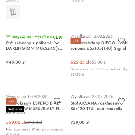
260,10 zł
431,10 zł
DO KOSZYKA
DO KOSZYKA
W magazynie - wysyłka dzisiaj!
Wysyłka od
13.08.2026
−5%
Stół składany z półkami
Stół rozkładany DIEGO II dąb
DARLINGTON 140xSZ40(80)
sonoma 65x105(140) Signal
grafitowy
949,00 zł
622,25 zł
655,00 zł
Najniższa cena z 30 dni przed obniżką:
589,50 zł
DO KOSZYKA
DO KOSZYKA
Wysyłka od
17.08.2026
Wysyłka od
23.08.2026
−5%
STÓŁ okrągły ESPERO BIAŁY
Stół AKSANA rozkładany
EFEKT MARMURU/BIAŁY FI
85x120-175 - dąb mauvella
Bestseller
90 Signal
569,05 zł
599,00 zł
759,00 zł
Najniższa cena z 30 dni przed obniżką:
539,10 zł