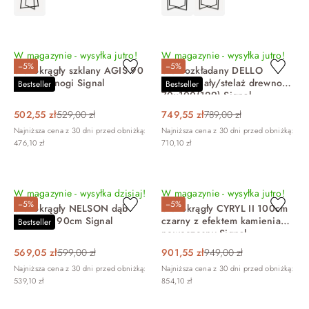
DO KOSZYKA
DO KOSZYKA
W magazynie - wysyłka jutro!
W magazynie - wysyłka jutro!
−5%
−5%
Stół okrągły szklany AGIS 90
Stół rozkładany DELLO
cm złote nogi Signal
owalny Biały/stelaż drewno
Bestseller
Bestseller
70x100(129) Signal
502,55 zł
529,00 zł
749,55 zł
789,00 zł
Najniższa cena z 30 dni przed obniżką:
Najniższa cena z 30 dni przed obniżką:
476,10 zł
710,10 zł
DO KOSZYKA
DO KOSZYKA
W magazynie - wysyłka dzisiaj!
W magazynie - wysyłka jutro!
−5%
−5%
Stół okrągły NELSON dąb
Stół okrągły CYRYL II 100cm
miodowy 90cm Signal
czarny z efektem kamienia
Bestseller
nowoczesny Signal
569,05 zł
599,00 zł
901,55 zł
949,00 zł
Najniższa cena z 30 dni przed obniżką:
Najniższa cena z 30 dni przed obniżką:
539,10 zł
854,10 zł
DO KOSZYKA
DO KOSZYKA