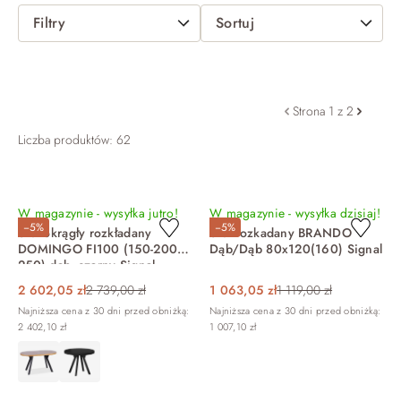
Filtry
Sortuj
Strona 1 z 2
Liczba produktów: 62
W magazynie - wysyłka jutro!
W magazynie - wysyłka dzisiaj!
−5%
−5%
Stół okrągły rozkładany
Stół rozkadany BRANDO
DOMINGO FI100 (150-200-
Dąb/Dąb 80x120(160) Signal
250) dąb, czarny Signal
2 602,05 zł
2 739,00 zł
1 063,05 zł
1 119,00 zł
Najniższa cena z 30 dni przed obniżką:
Najniższa cena z 30 dni przed obniżką:
2 402,10 zł
1 007,10 zł