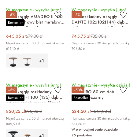
W magazynie - wysyłka jutro!
W magazynie - wysyłka jutro!
−5%
−5%
Stół okrągły AMADEO II 100
Stół rozkładany okrągły
cm orzechowy blat metalowa
DANTE 102x102(144) dąb
Bestseller
podstawa Signal
artisan czarne nogi Signal
645,05 zł
679,00 zł
745,75 zł
785,00 zł
Najniższa cena z 30 dni przed obniżką:
Najniższa cena z 30 dni przed obniżką:
611,10 zł
706,50 zł
+1
DO KOSZYKA
DO KOSZYKA
W magazynie - wysyłka jutro!
W magazynie - wysyłka dzisiaj!
−5%
−50%
Stół okrągły rozkładany
Stół PURO 60 cm dąb
GASTON FI 100 (135) dąb
naturalny-czarny
Bestseller
Bestseller
artisan stelaż czarny Signal
850,25 zł
895,00 zł
534,50 zł
1 069,00 zł
Najniższa cena z 30 dni przed obniżką:
Najniższa cena z 30 dni przed obniżką:
805,50 zł
534,50 zł
W promocyjnej cenie pozostało -
+1
25
produktów