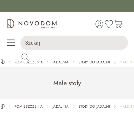
Dostawa z wniesieniem
wnej zawartości
30 dni na zwrot lub wymianę
98% zadowolonych klientów
POMIESZCZENIA
JADALNIA
STOŁY DO JADALNI
MAŁE S
Małe stoły
POMIESZCZENIA
JADALNIA
STOŁY DO JADALNI
MAŁE S