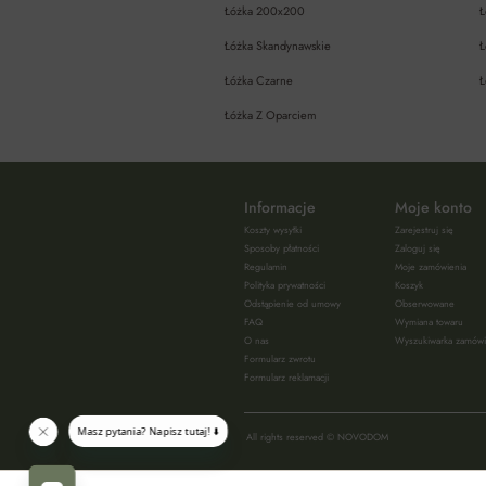
Łóżka 200x200
Ł
Łóżka Skandynawskie
Ł
Łóżka Czarne
Ł
Łóżka Z Oparciem
Informacje
Moje konto
Koszty wysyłki
Zarejestruj się
Sposoby płatności
Zaloguj się
Regulamin
Moje zamówienia
Polityka prywatności
Koszyk
Odstąpienie od umowy
Obserwowane
FAQ
Wymiana towaru
O nas
Wyszukiwarka zamów
Formularz zwrotu
Formularz reklamacji
All rights reserved © NOVODOM