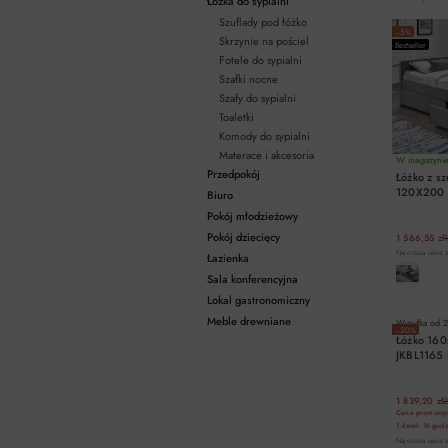
Łóżka do sypialni
Szuflady pod łóżko
−5%
Skrzynie na pościel
Bestseller
Fotele do sypialni
Szafki nocne
Szafy do sypialni
Toaletki
Komody do sypialni
Materace i akcesoria
W magazynie 
Przedpokój
Łóżko z s
120X200 T
Biuro
Pokój młodzieżowy
Pokój dziecięcy
1 566,55 zł
1
Najniższa cena z
Łazienka
Sala konferencyjna
Lokal gastronomiczny
Meble drewniane
Wysyłka od
2
−20%
Łóżko 16
JKBL1165
1 839,20 zł
2
Cena promocyjn
1 dzień
16 godz
Najniższa cena z