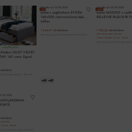
Wysyłka od
16.08.2026
Wysyłka od
20.08.2026
−7%
−20%
Łóżko z zagłówkiem EVORA
Łóżko 160X200 + szafk
140x200 ciemnozielone/dąb
BELLEVUE BLQL161B F
Lefkas
1 049,97 zł
1 129,00 zł
1 783,20 zł
2 229,00 zł
Cena promocyjna jeszcze:
Najniższa cena z 30 dni przed obniżką: 993,52 zł
1 dzień
16 godz.
18 min.
38 sek.
Najniższa cena z 30 dni przed obniżk
- wysyłka jutro!
zufladami ELIOT VELVET
AP. 142 szary Signal
 649,00 zł
 30 dni przed obniżką: 1 484,10 zł
DO KOSZYKA
DO KOSZYKA
DO KOSZYK
0.08.2026
0x200 JAKOBINA
 FORTE
 299,00 zł
a jeszcze:
.
18 min.
38 sek.
 30 dni przed obniżką: 2 299,00 zł