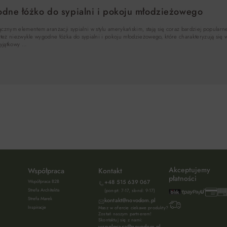
dne łóżko do sypialni i pokoju młodzieżowego
cznym elementem aranżacji sypialni w stylu amerykańskim, stają się coraz bardziej popularn
ale też niezwykle wygodne łóżka do sypialni i pokoju młodzieżowego, które charakteryzują si
wyjątkowy …
Akceptujemy
Współpraca
Kontakt
płatności
Współpraca B2B
+48 515 639 067
Strefa Architekta
(pon-pt: 7-17, sb-nd: 9-17)
Strefa Marek
kontakt@novodom.pl
Inspiracje
Masz w ofercie ciekawe produkty?
Zostań naszym partnerem!
Skontaktuj się z nami:
wspolpraca@novodom.pl