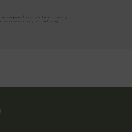
e także w polskich wnętrzach. I szczerze mówiąc,
ę wielowarstwową budową i niestandardową