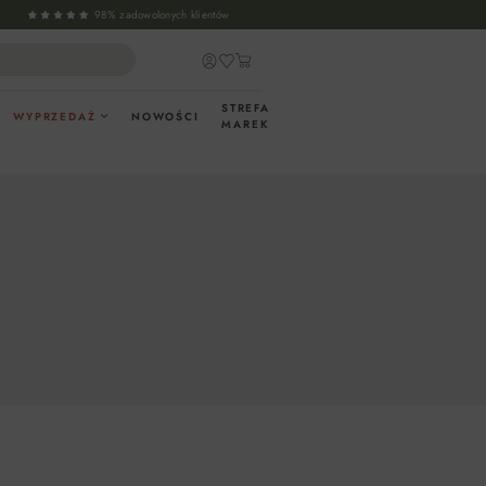
98% zadowolonych klientów
STREFA
WYPRZEDAŻ
NOWOŚCI
MAREK