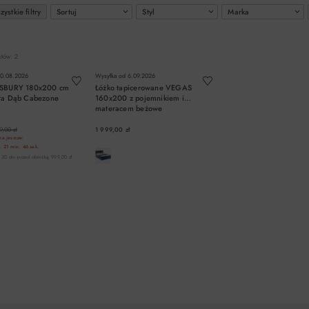
ystkie filtry
Sortuj
Styl
Marka
któw: 2
0.08.2026
Wysyłka od
6.09.2026
ISBURY 180x200 cm
Łóżko tapicerowane VEGAS
ra Dąb Cabezone
160x200 z pojemnikiem i
materacem beżowe
9,00 zł
1 999,00 zł
a jeszcze:
.
21 min.
45 sek.
 30 dni przed obniżką: 999,00 zł
DO KOSZYKA
DO KOSZYKA