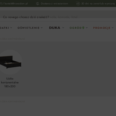
/
17)
kontakt@novodom.pl
Dostawa z wniesieniem
30 dni na zwrot lub wymianę
Co novego chcesz dziś znaleźć?
sofa, komoda, fotel...
DATKI
OŚWIETLENIE
OGRÓD
PROMOCJE
ŁÓŻKA KONTYNENTALNE
Łóżka
kontynentalne
180x200
ŁÓŻKA KONTYNENTALNE