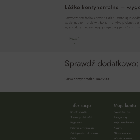
Łóżko kontynentalne – wygo
Nowoczesne łóżka kontynentalne, które są nieodłą
wcale nas to nie dziwi, bo to nie tylko piękne, 
wysokością, zapewniającą najlepszą jakość snu i 
Rozwiń
Sprawdź dodatkowo:
Łóżka Kontynentalne 180x200
Informacje
Moje konto
Koszty wysyłki
Zarejestruj się
Sposoby płatności
Zaloguj się
Regulamin
Moje zamówienia
Polityka prywatności
Koszyk
Odstąpienie od umowy
Obserwowane
FAQ
Wymiana towaru