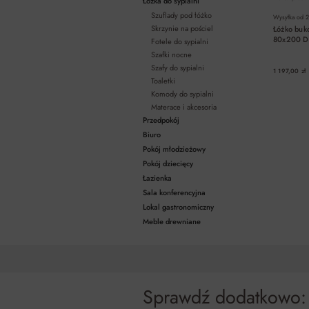
Łóżka do sypialni
Szuflady pod łóżko
Wysyłka od
2
Skrzynie na pościel
Łóżko buk
80x200 
Fotele do sypialni
Szafki nocne
Szafy do sypialni
1 197,00 zł
Toaletki
Komody do sypialni
Materace i akcesoria
Przedpokój
Biuro
Pokój młodzieżowy
Pokój dziecięcy
Łazienka
Sala konferencyjna
Lokal gastronomiczny
Meble drewniane
Sprawdź dodatkowo: