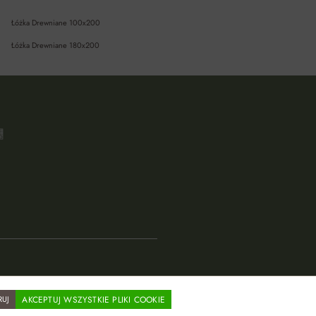
Łóżka Drewniane 100x200
Łóżka Drewniane 180x200
RUJ
AKCEPTUJ WSZYSTKIE PLIKI COOKIE