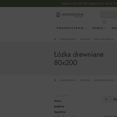
Infolinia:
515 639 067
(pon-pt: 7-17, sb-nd: 9-
wyszukiwania
Przejdź do głównej nawigacji
POMIESZCZENIA
MEBLE
DO
POMIESZCZENIA
SYPIALNIA
ŁÓŻKA DO SYPIALNI
Łóżka drewniane
80x200
POMIESZCZENIA
SYPIALNIA
ŁÓŻKA DO SYPIALNI
POMIESZCZENIA
Wsz
Salon
Jadalnia
Sypialnia
Liczba produ