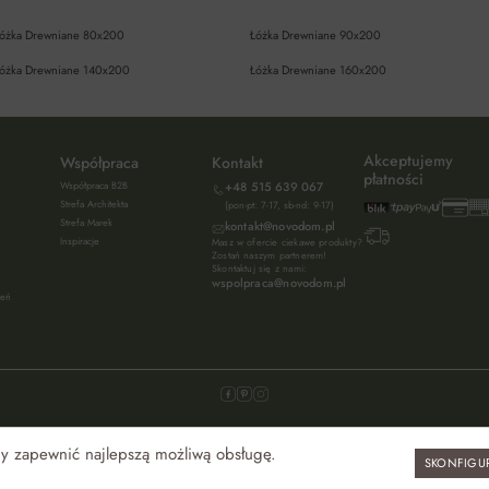
óżka Drewniane 80x200
Łóżka Drewniane 90x200
óżka Drewniane 140x200
Łóżka Drewniane 160x200
Akceptujemy
Współpraca
Kontakt
płatności
Współpraca B2B
+48 515 639 067
Strefa Architekta
(pon-pt: 7-17, sb-nd: 9-17)
Strefa Marek
kontakt@novodom.pl
Inspiracje
Masz w ofercie ciekawe produkty?
Zostań naszym partnerem!
Skontaktuj się z nami:
wspolpraca@novodom.pl
ień
aby zapewnić najlepszą możliwą obsługę.
SKONFIGU