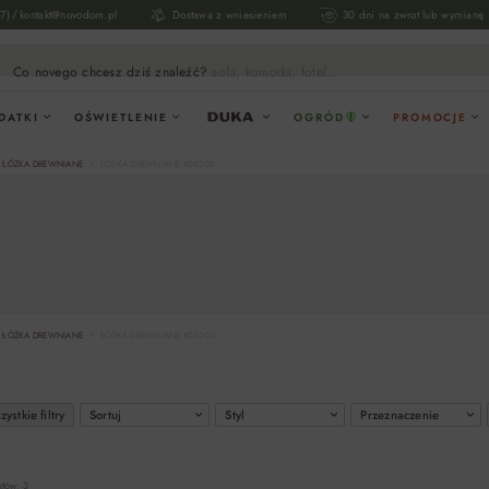
/
17)
kontakt@novodom.pl
Dostawa z wniesieniem
30 dni na zwrot lub wymianę
Co novego chcesz dziś znaleźć?
sofa, komoda, fotel...
DATKI
OŚWIETLENIE
OGRÓD
PROMOCJE
ŁÓŻKA DREWNIANE
ŁÓŻKA DREWNIANE 80X200
ŁÓŻKA DREWNIANE
ŁÓŻKA DREWNIANE 80X200
ystkie filtry
Sortuj
Styl
Przeznaczenie
któw: 3