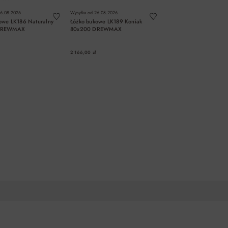
6.08.2026
Wysyłka od
26.08.2026
owe LK186 Naturalny
Łóżko bukowe LK189 Koniak
DREWMAX
80x200 DREWMAX
2 166,00 zł
DO KOSZYKA
DO KOSZYKA