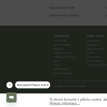
Łóżka Drewniane Białe
Ł
Łóżka Drewniane 120x200
Ł
Informacje
Moje konto
Koszty wysyłki
Zarejestruj się
Sposoby płatności
Zaloguj się
Regulamin
Moje zamówienia
Polityka prywatności
Koszyk
Odstąpienie od umowy
Obserwowane
FAQ
Wymiana towaru
O nas
Wyszukiwarka zamów
Formularz zwrotu
Formularz reklamacji
All rights reserved © NOVODOM
Ta strona korzysta z plików cookie, 
Więcej informacji...