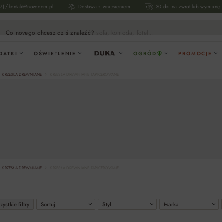
/
17)
kontakt@novodom.pl
Dostawa z wniesieniem
30 dni na zwrot lub wymianę
Co novego chcesz dziś znaleźć?
sofa, komoda, fotel...
DATKI
OŚWIETLENIE
OGRÓD
PROMOCJE
KRZESŁA DREWNIANE
KRZESŁA DREWNIANE TAPICEROWANE
KRZESŁA DREWNIANE
KRZESŁA DREWNIANE TAPICEROWANE
ystkie filtry
Sortuj
Styl
Marka