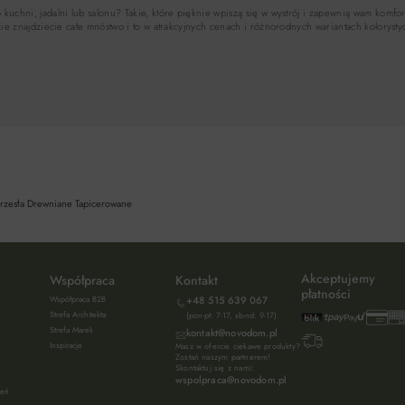
kuchni, jadalni lub salonu? Takie, które pięknie wpiszą się w wystrój i zapewnią wam komfort
ercie znajdziecie całe mnóstwo i to w atrakcyjnych cenach i różnorodnych wariantach kolorys
rzesła Drewniane Tapicerowane
Akceptujemy
Współpraca
Kontakt
płatności
Współpraca B2B
+48 515 639 067
Strefa Architekta
(pon-pt: 7-17, sb-nd: 9-17)
Strefa Marek
kontakt@novodom.pl
Inspiracje
Masz w ofercie ciekawe produkty?
Zostań naszym partnerem!
Skontaktuj się z nami:
wspolpraca@novodom.pl
ień