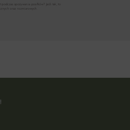
 podczas spożywania posiłków? Jeśli tak, to
tycznych oraz rozmiarowych.