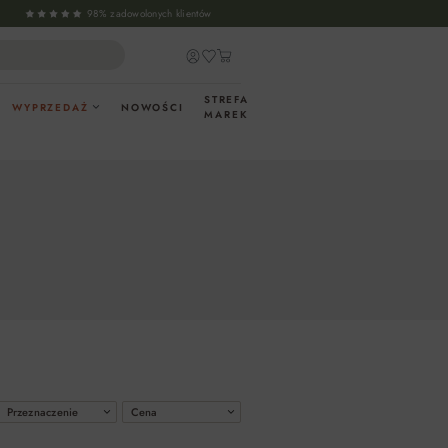
98% zadowolonych klientów
STREFA
WYPRZEDAŻ
NOWOŚCI
MAREK
Przeznaczenie
Cena