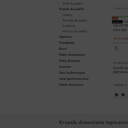
Stoły do jadalni
Liczba produ
Krzesła do jadalni
Hokery
W magazynie 
−5%
Komody do jadalni
Krzesło t
Bestseller
VELVET Bl
Kredensy
kolor dąb
Witryny do jadalni
Sypialnia
189,05 zł
199
Przedpokój
Najniższa cena z
Biuro
Pokój młodzieżowy
Pokój dziecięcy
Wysyłka od
2
Łazienka
Krzesło b
DREWMA
Sala konferencyjna
Lokal gastronomiczny
Meble drewniane
1 287,00 zł
Krzesła drewniane tapicero