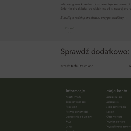
Interesują was krzesła drewniane tapicerowane do 
świetnie się składa, bo takich mebli w naszej of
Z myślą o takich potrzebach, przygotowaliśmy …
Rozwiń
Sprawdź dodatkowo:
Krzesła Białe Drewniane
K
Informacje
Moje konto
Koszty wysyłki
Zarejestruj się
Sposoby płatności
Zaloguj się
Regulamin
Moje zamówienia
Polityka prywatności
Koszyk
Odstąpienie od umowy
Obserwowane
FAQ
Wymiana towaru
O nas
Wyszukiwarka zamów