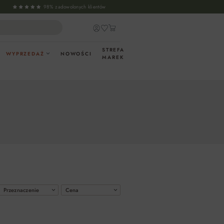
98% zadowolonych klientów
STREFA
WYPRZEDAŻ
NOWOŚCI
MAREK
Przeznaczenie
Cena