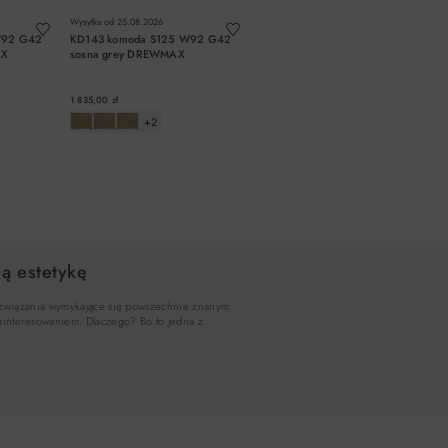
Wysyłka od
25.08.2026
W92 G42
KD143 komoda S125 W92 G42
AX
sosna grey DREWMAX
1 835,00 zł
+2
A
DO KOSZYKA
ą estetykę
 rozwiązania wymykające się powszechnie znanym
ainteresowaniem. Dlaczego? Bo to jedna z