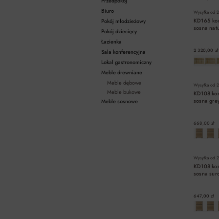
Przedpokój
Biuro
Wysyłka od
2
KD165 ko
Pokój młodzieżowy
sosna na
Pokój dziecięcy
Łazienka
2 320,00 zł
Sala konferencyjna
Lokal gastronomiczny
Meble drewniane
Meble dębowe
Wysyłka od
2
Meble bukowe
KD108 ko
sosna gr
Meble sosnowe
668,00 zł
Wysyłka od
2
KD108 ko
sosna su
647,00 zł