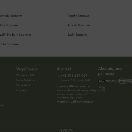
omody Sosnowe
Regały Sosnowe
toły Sosnowe
Krzesła Sosnowe
zafki Na Buty Sosnowe
Szafy Sosnowe
óżka Sosnowe
Akceptujemy
Współpraca
Kontakt
płatności
Współpraca B2B
+48 515 639 067
Strefa Architekta
(pon-pt: 7-17, sb-nd: 9-17)
Strefa Marek
kontakt@novodom.pl
Inspiracje
Masz w ofercie ciekawe produkty?
Zostań naszym partnerem!
Skontaktuj się z nami:
wspolpraca@novodom.pl
ień