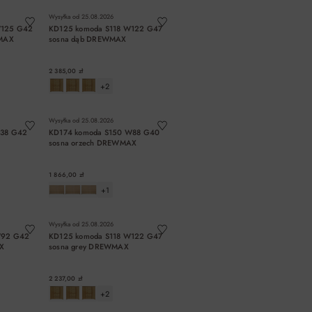
Wysyłka od
25.08.2026
W125 G42
KD125 komoda S118 W122 G47
WMAX
sosna dąb DREWMAX
2 385,00 zł
+2
A
DO KOSZYKA
Wysyłka od
25.08.2026
138 G42
KD174 komoda S150 W88 G40
X
sosna orzech DREWMAX
1 866,00 zł
+1
A
DO KOSZYKA
Wysyłka od
25.08.2026
W92 G42
KD125 komoda S118 W122 G47
X
sosna grey DREWMAX
2 237,00 zł
+2
A
DO KOSZYKA