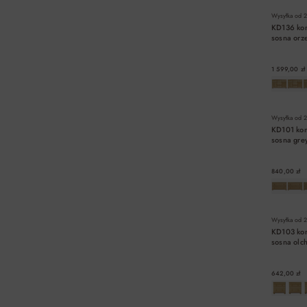
Wysyłka od
2
KD136 ko
sosna or
1 599,00 zł
Wysyłka od
2
KD101 ko
sosna gr
840,00 zł
Wysyłka od
2
KD103 ko
sosna ol
642,00 zł