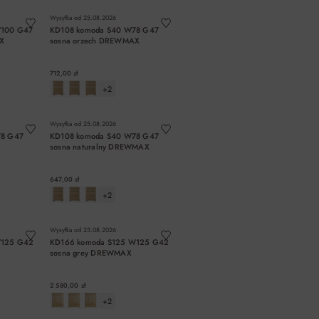
Wysyłka od
25.08.2026
W100 G47
KD108 komoda S40 W78 G47
X
sosna orzech DREWMAX
712,00 zł
+2
A
DO KOSZYKA
Wysyłka od
25.08.2026
78 G47
KD108 komoda S40 W78 G47
X
sosna naturalny DREWMAX
647,00 zł
+2
A
DO KOSZYKA
Wysyłka od
25.08.2026
W125 G42
KD166 komoda S125 W125 G42
X
sosna grey DREWMAX
2 580,00 zł
+2
A
DO KOSZYKA