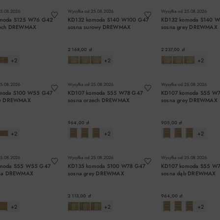
5.08.2026
Wysyłka od
25.08.2026
Wysyłka od
25.08.2026
moda S125 W76 G42
KD132 komoda S140 W100 G47
KD132 komoda S140 
zech DREWMAX
sosna surowy DREWMAX
sosna grey DREWMAX
2 168,00 zł
2 237,00 zł
+2
+2
+2
DO KOSZYKA
DO KOSZYKA
DO KOSZYK
5.08.2026
Wysyłka od
25.08.2026
Wysyłka od
25.08.2026
moda S100 W55 G47
KD107 komoda S55 W78 G47
KD107 komoda S55 W
ey DREWMAX
sosna orzech DREWMAX
sosna grey DREWMAX
964,00 zł
905,00 zł
+2
+2
+2
DO KOSZYKA
DO KOSZYKA
DO KOSZYK
5.08.2026
Wysyłka od
25.08.2026
Wysyłka od
25.08.2026
moda S55 W55 G47
KD135 komoda S100 W78 G47
KD107 komoda S55 W
cha DREWMAX
sosna grey DREWMAX
sosna dąb DREWMAX
2 113,00 zł
964,00 zł
+2
+2
+2
DO KOSZYKA
DO KOSZYKA
DO KOSZYK