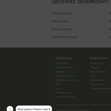
Sprawdź dodatkowo:
Witryny Sosnowe
K
Półki Sosnowe
S
Skrzynie Sosnowe
S
Szafki Nocne Sosnowe
Ł
Informacje
Moje konto
Koszty wysyłki
Zarejestruj się
Sposoby płatności
Zaloguj się
Regulamin
Moje zamówienia
Polityka prywatności
Koszyk
Odstąpienie od umowy
Obserwowane
FAQ
Wymiana towaru
O nas
Wyszukiwarka zamów
Formularz zwrotu
Formularz reklamacji
All rights reserved © NOVODOM