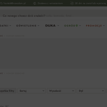
/
17)
kontakt@novodom.pl
Dostawa z wniesieniem
30 dni na zwrot lub wymianę
Co novego chcesz dziś znaleźć?
sofa, komoda, fotel...
DATKI
OŚWIETLENIE
OGRÓD
PROMOCJE
OWE
KOMODY SOSNOWE
OWE
KOMODY SOSNOWE
ystkie filtry
Sortuj
Wysokość
Styl
któw: 387