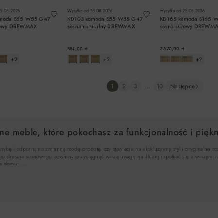
5.08.2026
Wysyłka od
25.08.2026
Wysyłka od
25.08.2026
moda S55 W55 G47
KD103 komoda S55 W55 G47
KD165 komoda S165 
rowy DREWMAX
sosna naturalny DREWMAX
sosna surowy DREWM
584,00 zł
2 320,00 zł
+2
+2
+2
DO KOSZYKA
DO KOSZYKA
DO KOSZYK
1
2
3
...
10
Następne
 meble, które pokochasz za funkcjonalność i piękn
lasykę i odporną na zmienną modę prostotę, czy stawiacie na ekskluzywny styl i oryginalne
go drewna sosnowego powinny przyciągnąć waszą uwagę na dłużej i spotkać się z waszym z
ia domu i …