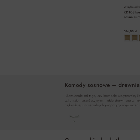
Wysyłka od
2
KD103 ko
sosna su
584,00 zł
Komody sosnowe – drewniane
Niezależnie od tego, czy kochacie wnętrzarską k
schematom aranżacyjnym, meble drewniane z lite
najbardziej uniwersalnych propozycji wyposażen
Rozwiń