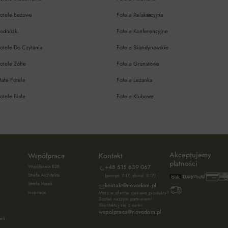
otele Beżowe
Fotele Relaksacyjne
odnóżki
Fotele Konferencyjne
otele Do Czytania
Fotele Skandynawskie
otele Żółte
Fotele Granatowe
ałe Fotele
Fotele Leżanka
otele Białe
Fotele Klubowe
Akceptujemy
Współpraca
Kontakt
płatności
Współpraca B2B
+48 515 639 067
Strefa Architekta
(pon-pt: 7-17, sb-nd: 9-17)
Strefa Marek
kontakt@novodom.pl
Inspiracje
Masz w ofercie ciekawe produkty?
Zostań naszym partnerem!
Skontaktuj się z nami:
wspolpraca@novodom.pl
ień