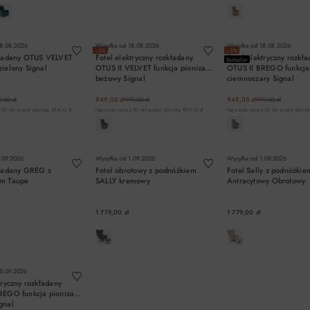
DO KOSZYKA
DO KOSZYKA
DO KOSZYK
8.08.2026
Wysyłka od
18.08.2026
Wysyłka od
18.08.2026
−5%
−5%
kładany OTUS VELVET
Fotel elektryczny rozkładany
Fotel elektryczny rozkł
Bestseller
zielony Signal
OTUS II VELVET funkcja pionizacji
OTUS II BREGO funkcja 
beżowy Signal
ciemnoszary Signal
,00 zł
949,05 zł
999,00 zł
949,05 zł
999,00 zł
 30 dni przed obniżką: 584,10 zł
Najniższa cena z 30 dni przed obniżką: 899,10 zł
Najniższa cena z 30 dni przed obniżką
DO KOSZYKA
DO KOSZYKA
DO KOSZYK
.09.2026
Wysyłka od
1.09.2026
Wysyłka od
1.09.2026
kładany GREG z
Fotel obrotowy z podnóżkiem
Fotel Sally z podnóżkie
em Taupe
SALLY kremowy
Antracytowy Obrotowy
1 779,00 zł
1 779,00 zł
DO KOSZYKA
DO KOSZYKA
DO KOSZYK
5.09.2026
tryczny rozkładany
REGO funkcja pionizacji
gnal