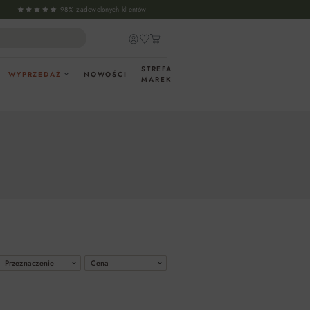
98% zadowolonych klientów
STREFA
WYPRZEDAŻ
NOWOŚCI
MAREK
Przeznaczenie
Cena