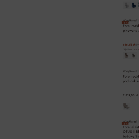
Wysyłka od
1
−5%
Fotel roz
pikowany 
616,55 zł
649
Najniższa cena z
Wysyłka od
1
Fotel roz
podnóżki
2 319,00 zł
Wysyłka od
1
−5%
Fotel elek
OTUS II B
beżowy Si