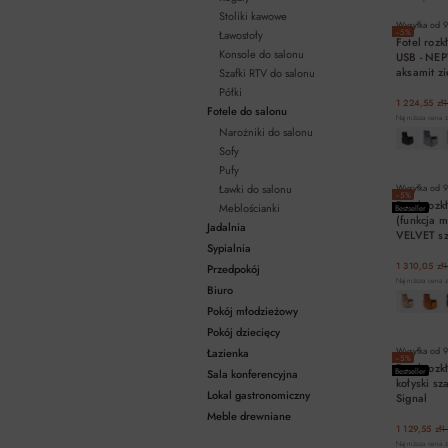
Stoliki kawowe
Wysyłka od
9
−5%
Ławostoły
Fotel rozk
Konsole do salonu
USB - NE
aksamit zi
Szafki RTV do salonu
Półki
1 224,55 zł
1
Fotele do salonu
Najniższa cena z
Narożniki do salonu
Sofy
Pufy
Ławki do salonu
Wysyłka od
9
−5%
Fotel roz
Meblościanki
Bestseller
(funkcja 
Jadalnia
VELVET sz
Sypialnia
1 310,05 zł
1
Przedpokój
Najniższa cena z
Biuro
Pokój młodzieżowy
Pokój dziecięcy
Wysyłka od
9
Łazienka
−5%
Fotel roz
Bestseller
Sala konferencyjna
kołyski s
Lokal gastronomiczny
Signal
Meble drewniane
1 129,55 zł
1
Najniższa cena z