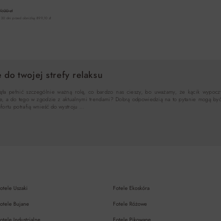
9,00 zł
 30 dni przed obniżką: 899,10 zł
DO KOSZYKA
 do twojej strefy relaksu
aczęła pełnić szczególnie ważną rolę, co bardzo nas cieszy, bo uważamy, że kącik wypoc
nie, a do tego w zgodzie z aktualnymi trendami? Dobrą odpowiedzią na to pytanie mogą być
mfortu potrafią wnieść do wystroju …
otele Uszaki
Fotele Ekoskóra
otele Bujane
Fotele Różowe
otele Industrialne
Fotele Pikowane