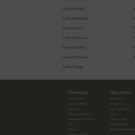
Fotele Skórzane
F
Fotele Kubełkowe
P
Fotele Zielone
F
Fotele Dla Seniora
F
Fotele Do Jadalni
M
Fotele Niebieskie
F
Fotele Vintage
Informacje
Moje konto
Koszty wysyłki
Zarejestruj się
Sposoby płatności
Zaloguj się
Regulamin
Moje zamówienia
Polityka prywatności
Koszyk
Odstąpienie od umowy
Obserwowane
FAQ
Wymiana towaru
O nas
Wyszukiwarka zamów
Formularz zwrotu