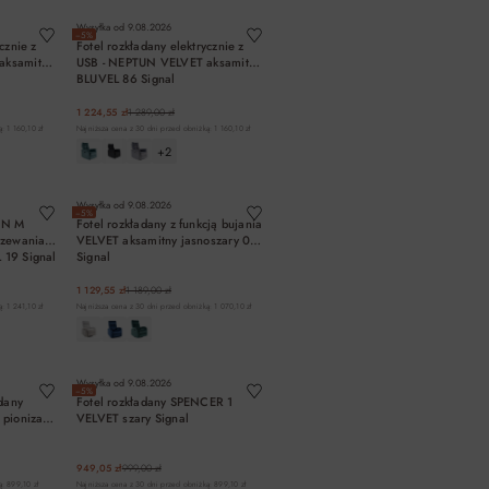
Wysyłka od
9.08.2026
−5%
cznie z
Fotel rozkładany elektrycznie z
aksamitny
USB - NEPTUN VELVET aksamitny
BLUVEL 86 Signal
1 224,55 zł
1 289,00 zł
: 1 160,10 zł
Najniższa cena z 30 dni przed obniżką: 1 160,10 zł
+2
A
DO KOSZYKA
Wysyłka od
9.08.2026
−5%
UN M
Fotel rozkładany z funkcją bujania
rzewania)
VELVET aksamitny jasnoszary 03
 19 Signal
Signal
1 129,55 zł
1 189,00 zł
: 1 241,10 zł
Najniższa cena z 30 dni przed obniżką: 1 070,10 zł
A
DO KOSZYKA
Wysyłka od
9.08.2026
−5%
adany
Fotel rozkładany SPENCER 1
pionizacji
VELVET szary Signal
949,05 zł
999,00 zł
: 899,10 zł
Najniższa cena z 30 dni przed obniżką: 899,10 zł