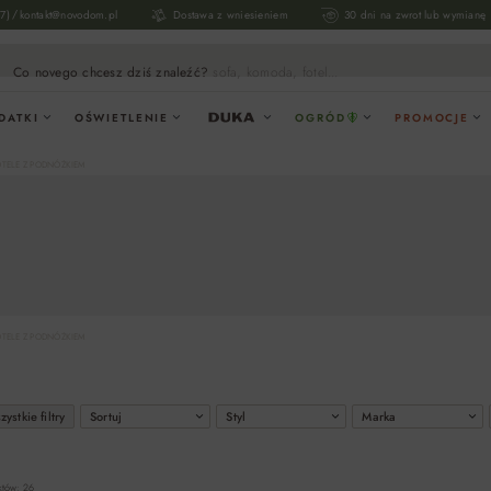
/
17)
kontakt@novodom.pl
Dostawa z wniesieniem
30 dni na zwrot lub wymianę
Co novego chcesz dziś znaleźć?
sofa, komoda, fotel...
DATKI
OŚWIETLENIE
OGRÓD
PROMOCJE
OTELE Z PODNÓŻKIEM
OTELE Z PODNÓŻKIEM
ystkie filtry
Sortuj
Styl
Marka
któw: 26