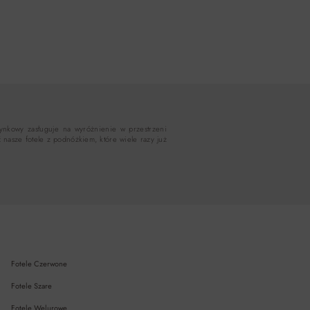
zynkowy zasługuje na wyróżnienie w przestrzeni
 nasze fotele z podnóżkiem, które wiele razy już
Fotele Czerwone
Fotele Szare
Fotele Welurowe