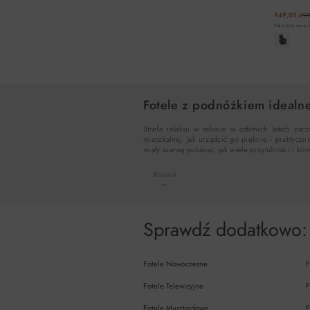
949,05 zł
99
Najniższa cena z
Fotele z podnóżkiem idealne
Strefa relaksu w salonie w ostatnich latach z
mieszkalnej. Jak urządzić go pięknie i praktycz
miały szansę pokazać, jak wiele przytulności i ko
Rozwiń
Sprawdź dodatkowo:
Fotele Nowoczesne
F
Fotele Telewizyjne
F
Fotele Musztardowe
F