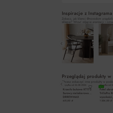
Inspiracje z Instagrama
Zobacz, jak klienci @novodom urządzili
sklepie? Wrzuć zdjęcie aranżacji i ozna
Przeglądaj produkty w
Chcesz zobaczyć inne produkty w podo
Wysyłka od
26.08.2026
Wysyłka od
2
ECO
Krzesło bukowe KT172
Fotel obro
Surowy nielakierowany
TrilloPro 
DRREWMAX
wysokości,
651,00 zł
1 354,00 zł
DO KOSZYKA
DO K