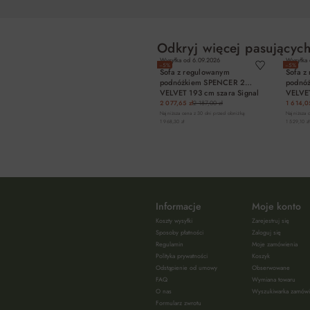
Odkryj więcej pasujących
Wysyłka od
6.09.2026
Wysyłka
−5%
−5%
Sofa z regulowanym
Sofa z
podnóżkiem SPENCER 2
podnó
VELVET 193 cm szara Signal
VELVET
2 077,65 zł
2 187,00 zł
1 614,05
Najniższa cena z 30 dni przed obniżką:
Najniższa 
1 968,30 zł
1 529,10 zł
DO KOSZYKA
Informacje
Moje konto
Koszty wysyłki
Zarejestruj się
Sposoby płatności
Zaloguj się
Regulamin
Moje zamówienia
Polityka prywatności
Koszyk
Odstąpienie od umowy
Obserwowane
FAQ
Wymiana towaru
O nas
Wyszukiwarka zamów
Formularz zwrotu