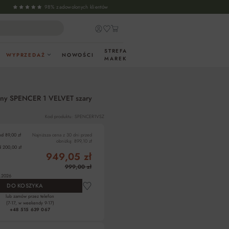
98% zadowolonych klientów
STREFA
WYPRZEDAŻ
NOWOŚCI
MAREK
dany SPENCER 1 VELVET szary
Kod produktu: SPENCER1VSZ
od 89,00 zł
Najniższa cena z 30 dni przed
obniżką:
899,10 zł
 200,00 zł
949,05 zł
999,00 zł
.2026
DO KOSZYKA
lub zamów przez telefon
(7-17, w weekendy 9-17)
+48 515 639 067