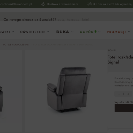
/
17)
kontakt@novodom.pl
Dostawa z wniesieniem
30 dni na zwrot lub wymianę
Co novego chcesz dziś znaleźć?
sofa, komoda, fotel...
DATKI
OŚWIETLENIE
OGRÓD
PROMOCJE
FOTELE NOWOCZESNE
FOTEL ROZKŁADANY SPENCER 1 VELVET SZARY SIGNAL
SIGNAL
Fotel rozkła
Signal
Koszt dostawy:
Koszt dostawy z
wniesieniem:
od
Wysyłka od
9.08