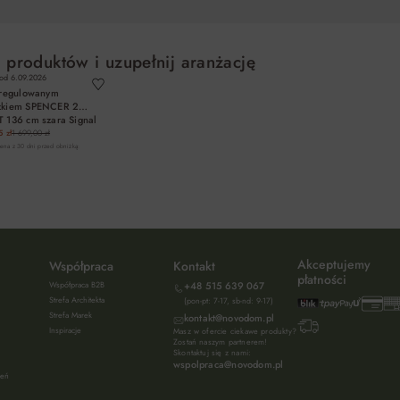
 produktów i uzupełnij aranżację
 od
6.09.2026
 regulowanym
żkiem SPENCER 2
 136 cm szara Signal
 zł
1 699,00 zł
cena z 30 dni przed obniżką:
DO KOSZYKA
Akceptujemy
Współpraca
Kontakt
płatności
Współpraca B2B
+48 515 639 067
Strefa Architekta
(pon-pt: 7-17, sb-nd: 9-17)
Strefa Marek
kontakt@novodom.pl
Inspiracje
Masz w ofercie ciekawe produkty?
Zostań naszym partnerem!
Skontaktuj się z nami:
wspolpraca@novodom.pl
ień