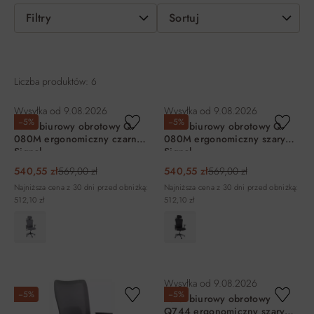
Filtry
Sortuj
Liczba produktów: 6
Wysyłka od
9.08.2026
Wysyłka od
9.08.2026
−5%
−5%
Fotel biurowy obrotowy Q-
Fotel biurowy obrotowy Q-
080M ergonomiczny czarny
080M ergonomiczny szary
Signal
Signal
540,55 zł
569,00 zł
540,55 zł
569,00 zł
Najniższa cena z 30 dni przed obniżką:
Najniższa cena z 30 dni przed obniżką:
512,10 zł
512,10 zł
DO KOSZYKA
DO KOSZYKA
Wysyłka od
9.08.2026
−5%
−5%
Fotel biurowy obrotowy
Q744 ergonomiczny szary