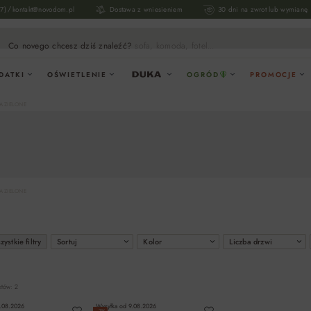
/
17)
kontakt@novodom.pl
Dostawa z wniesieniem
30 dni na zwrot lub wymianę
Co novego chcesz dziś znaleźć?
sofa, komoda, fotel...
DATKI
OŚWIETLENIE
OGRÓD
PROMOCJE
A ZIELONE
A ZIELONE
ystkie filtry
Sortuj
Kolor
Liczba drzwi
któw: 2
.08.2026
Wysyłka od
9.08.2026
−7%