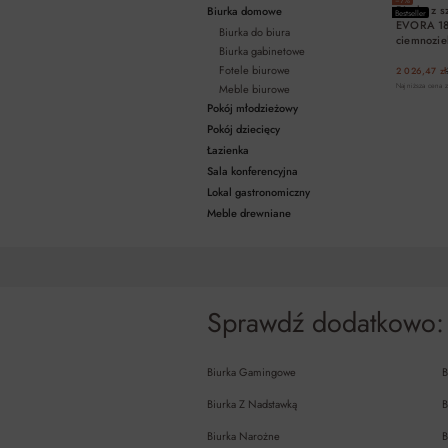
Biurko z s
Biurka domowe
Bestseller
EVORA 1
Biurka do biura
ciemnozie
Biurka gabinetowe
Fotele biurowe
2 026,47 zł
Meble biurowe
Najniższa cena z
Pokój młodzieżowy
Pokój dziecięcy
Łazienka
Sala konferencyjna
Lokal gastronomiczny
Meble drewniane
Sprawdź dodatkowo:
Biurka Gamingowe
B
Biurka Z Nadstawką
B
Biurka Narożne
B