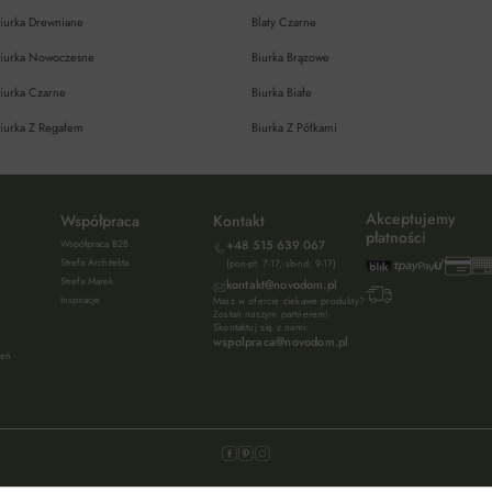
iurka Drewniane
Blaty Czarne
iurka Nowoczesne
Biurka Brązowe
iurka Czarne
Biurka Białe
iurka Z Regałem
Biurka Z Półkami
Akceptujemy
Współpraca
Kontakt
płatności
Współpraca B2B
+48 515 639 067
Strefa Architekta
(pon-pt: 7-17, sb-nd: 9-17)
Strefa Marek
kontakt@novodom.pl
Inspiracje
Masz w ofercie ciekawe produkty?
Zostań naszym partnerem!
Skontaktuj się z nami:
wspolpraca@novodom.pl
ień