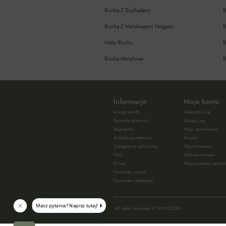
Biurka Z Szufladami
B
Biurka Z Metalowymi Nogami
B
Małe Biurka
B
Biurka Metalowe
B
Informacje
Moje konto
Koszty wysyłki
Zarejestruj się
Sposoby płatności
Zaloguj się
Regulamin
Moje zamówienia
Polityka prywatności
Koszyk
Odstąpienie od umowy
Obserwowane
FAQ
Wymiana towaru
O nas
Wyszukiwarka zamów
Formularz zwrotu
Formularz reklamacji
All rights reserved © NOVODOM