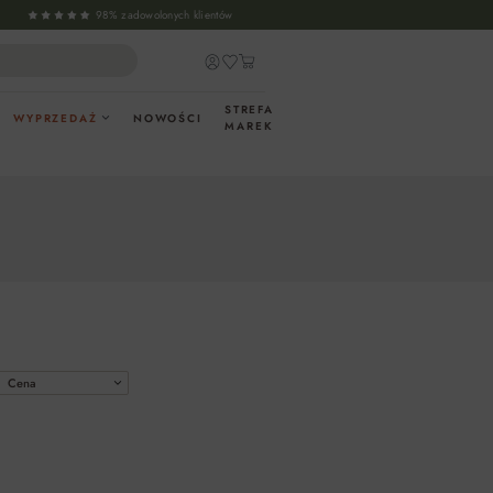
98% zadowolonych klientów
STREFA
WYPRZEDAŻ
NOWOŚCI
MAREK
Cena