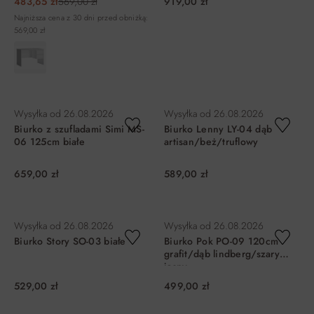
483,65 zł
569,00 zł
919,00 zł
Najniższa cena z 30 dni przed obniżką:
569,00 zł
DO KOSZYKA
DO KOSZYKA
Wysyłka od
26.08.2026
Wysyłka od
26.08.2026
Biurko z szufladami Simi MS-
Biurko Lenny LY-04 dąb
06 125cm białe
artisan/beż/truflowy
659,00 zł
589,00 zł
DO KOSZYKA
DO KOSZYKA
Wysyłka od
26.08.2026
Wysyłka od
26.08.2026
Biurko Story SO-03 białe
Biurko Pok PO-09 120cm
grafit/dąb lindberg/szary
jasny
529,00 zł
499,00 zł