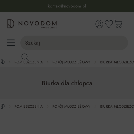
Infolinia:
515 639 067
(pon-pt: 7-17, sb-nd: 9-17)
kontakt@novodom.pl
wnej zawartości
Dostawa z wniesieniem
30 dni na zwrot lub wymianę
98% zadowolonych klientów
Infolinia:
515 639 067
(pon-pt: 7-17, sb-nd: 9-17)
POMIESZCZENIA
POKÓJ MŁODZIEŻOWY
BIURKA MŁODZIEŻ
Biurka dla chłopca
POMIESZCZENIA
POKÓJ MŁODZIEŻOWY
BIURKA MŁODZIEŻ