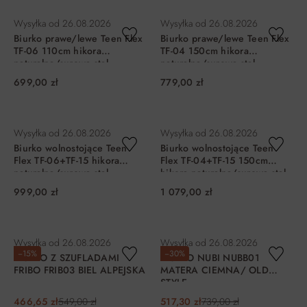
DO KOSZYKA
DO KOSZYKA
Wysyłka od
26.08.2026
Wysyłka od
26.08.2026
Biurko prawe/lewe Teen Flex
Biurko prawe/lewe Teen Flex
TF-06 110cm hikora
TF-04 150cm hikora
naturalna/surowa stal
naturalna/surowa stal
699,00 zł
779,00 zł
DO KOSZYKA
DO KOSZYKA
Wysyłka od
26.08.2026
Wysyłka od
26.08.2026
Biurko wolnostojące Teen
Biurko wolnostojące Teen
Flex TF-06+TF-15 hikora
Flex TF-04+TF-15 150cm
naturalna/surowa stal
hikora naturalna/surowa stal
999,00 zł
1 079,00 zł
DO KOSZYKA
DO KOSZYKA
Wysyłka od
26.08.2026
Wysyłka od
26.08.2026
−15%
−30%
BIURKO Z SZUFLADAMI
BIURKO NUBI NUBB01
FRIBO FRIB03 BIEL ALPEJSKA
MATERA CIEMNA/ OLD
STYLE
466,65 zł
549,00 zł
517,30 zł
739,00 zł