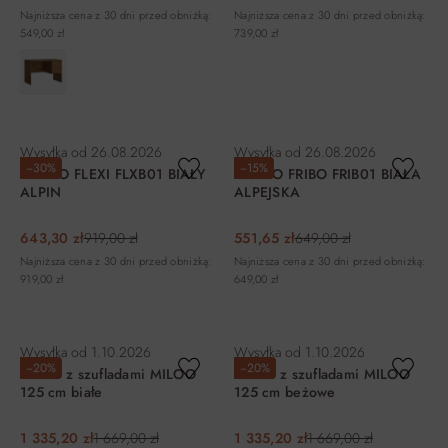
Najniższa cena z 30 dni przed obniżką:
Najniższa cena z 30 dni przed obniżką:
549,00 zł
739,00 zł
DO KOSZYKA
DO KOSZYKA
Wysyłka od
26.08.2026
Wysyłka od
26.08.2026
−30%
−15%
BIURKO FLEXI FLXB01 BIAŁY
BIURKO FRIBO FRIB01 BIAŁA
ALPIN
ALPEJSKA
643,30 zł
919,00 zł
551,65 zł
649,00 zł
Najniższa cena z 30 dni przed obniżką:
Najniższa cena z 30 dni przed obniżką:
919,00 zł
649,00 zł
DO KOSZYKA
DO KOSZYKA
Wysyłka od
1.10.2026
Wysyłka od
1.10.2026
−20%
−20%
Biurko z szufladami MILOO
Biurko z szufladami MILOO
125 cm białe
125 cm beżowe
1 335,20 zł
1 669,00 zł
1 335,20 zł
1 669,00 zł