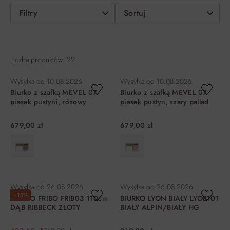
Filtry
Sortuj
Liczba produktów: 22
Wysyłka od
10.08.2026
Wysyłka od
10.08.2026
Biurko z szafką MEVEL 07
Biurko z szafką MEVEL 07
piasek pustyni, różowy
piasek pustyn, szary pallad
679,00 zł
679,00 zł
DO KOSZYKA
DO KOSZYKA
Wysyłka od
26.08.2026
Wysyłka od
26.08.2026
−15%
BIURKO FRIBO FRIB03 110cm
BIURKO LYON BIAŁY LYOB101
DĄB RIBBECK ZŁOTY
BIAŁY ALPIN/BIAŁY HG