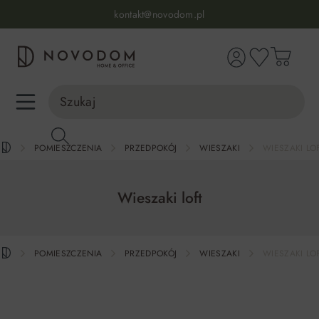
Infolinia:
515 639 067
(pon-pt: 7-17, sb-nd: 9-17)
kontakt@novodom.pl
wnej zawartości
Dostawa z wniesieniem
30 dni na zwrot lub wymianę
98% zadowolonych klientów
Infolinia:
515 639 067
(pon-pt: 7-17, sb-nd: 9-17)
POMIESZCZENIA
PRZEDPOKÓJ
WIESZAKI
WIESZAKI LO
Wieszaki loft
POMIESZCZENIA
PRZEDPOKÓJ
WIESZAKI
WIESZAKI LO