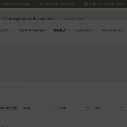
/
17)
kontakt@novodom.pl
Dostawa z wniesieniem
30 dni na zwrot lub wymianę
Co novego chcesz dziś znaleźć?
sofa, komoda, fotel...
DATKI
OŚWIETLENIE
OGRÓD
PROMOCJE
SZAFKI RTV 100 CM
SZAFKI RTV 100 CM
ystkie filtry
Sortuj
Kolor
Cena
któw: 1