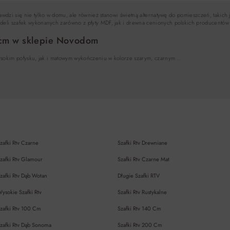
awdzi się nie tylko w domu, ale również stanowi świetną alternatywę do pomieszczeń, takich 
li szafek wykonanych zarówno z płyty MDF, jak i drewna cenionych polskich producentów
 cm w sklepie Novodom
ysokim połysku, jak i matowym wykończeniu w kolorze szarym, czarnym …
zafki Rtv Czarne
Szafki Rtv Drewniane
zafki Rtv Glamour
Szafki Rtv Czarne Mat
zafki Rtv Dąb Wotan
Długie Szafki RTV
ysokie Szafki Rtv
Szafki Rtv Rustykalne
zafki Rtv 100 Cm
Szafki Rtv 140 Cm
zafki Rtv Dąb Sonoma
Szafki Rtv 200 Cm