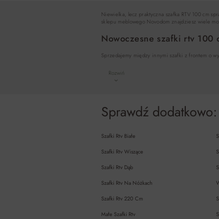
Niewielka, lecz praktyczna szafka RTV 100 cm spr
sklepu meblowego Novodom znajdziesz wiele mode
Nowoczesne szafki rtv 100
Sprzedajemy między innymi szafki z frontem o w
Rozwiń
Sprawdź dodatkowo:
Szafki Rtv Białe
S
Szafki Rtv Wiszące
S
Szafki Rtv Dąb
S
Szafki Rtv Na Nóżkach
W
Szafki Rtv 220 Cm
S
Małe Szafki Rtv
S