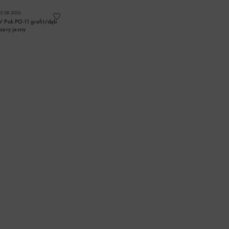
5.08.2026
V Pok PO-11 grafit/dąb
zary jasny
DO KOSZYKA