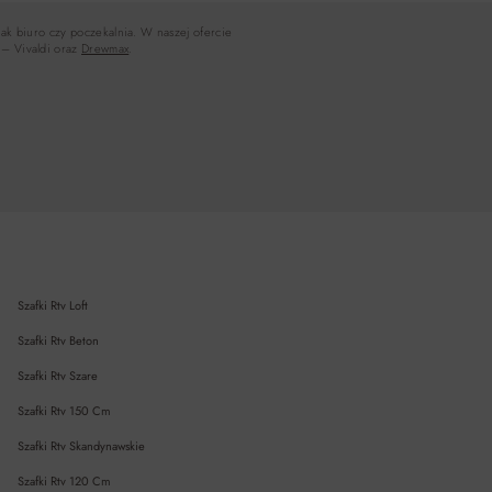
jak biuro czy poczekalnia. W naszej ofercie
 – Vivaldi oraz
Drewmax
.
Szafki Rtv Loft
Szafki Rtv Beton
Szafki Rtv Szare
Szafki Rtv 150 Cm
Szafki Rtv Skandynawskie
Szafki Rtv 120 Cm