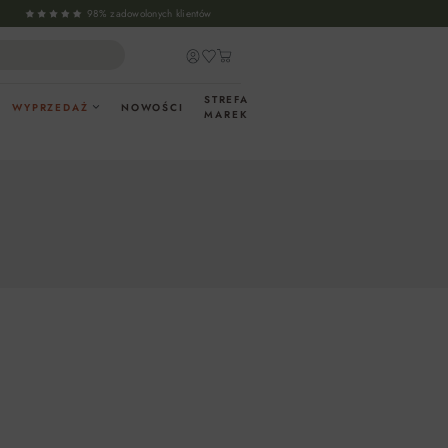
98% zadowolonych klientów
STREFA
WYPRZEDAŻ
NOWOŚCI
MAREK