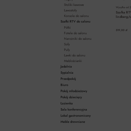
Stoliki kawowe
Wysyłka od
2
Ławostoły
Szafka RT
Konsole do salonu
lindberg/s
Szafki RTV do salonu
Półki
519,00 zł
Fotele do salonu
Narożniki do salonu
Sofy
Pufy
Ławki do salonu
Meblościanki
Jadalnia
Sypialnia
Przedpokój
Biuro
Pokój młodzieżowy
Pokój dziecięcy
Łazienka
Sala konferencyjna
Lokal gastronomiczny
Meble drewniane