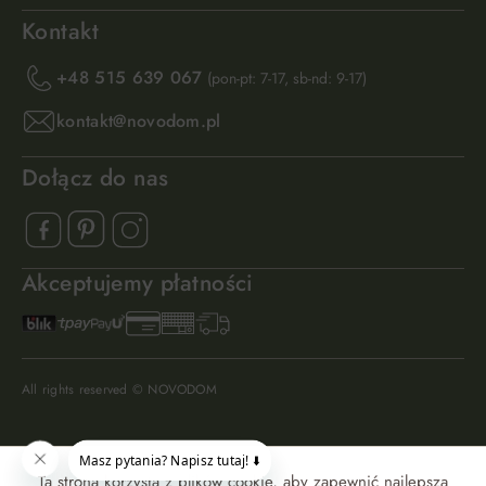
Kontakt
+48 515 639 067
(pon-pt: 7-17, sb-nd: 9-17)
kontakt@novodom.pl
Dołącz do nas
Akceptujemy płatności
All rights reserved © NOVODOM
Ta strona korzysta z plików cookie, aby zapewnić najlepszą