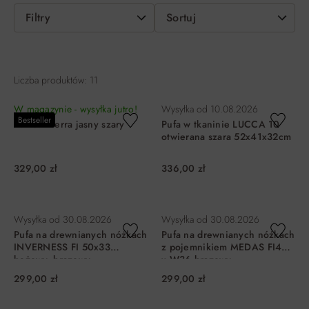
Filtry
Sortuj
Liczba produktów: 11
W magazynie - wysyłka jutro!
Wysyłka od
10.08.2026
Bestseller
Puf Canberra jasny szary
Pufa w tkaninie LUCCA 10
otwierana szara 52x41x32cm
329,00 zł
336,00 zł
DO KOSZYKA
DO KOSZYKA
Wysyłka od
30.08.2026
Wysyłka od
30.08.2026
Pufa na drewnianych nóżkach
Pufa na drewnianych nóżkach
INVERNESS FI 50x33
z pojemnikiem MEDAS FI45
beżowy, brązowy
x W36 brązowy
299,00 zł
299,00 zł
DO KOSZYKA
DO KOSZYKA