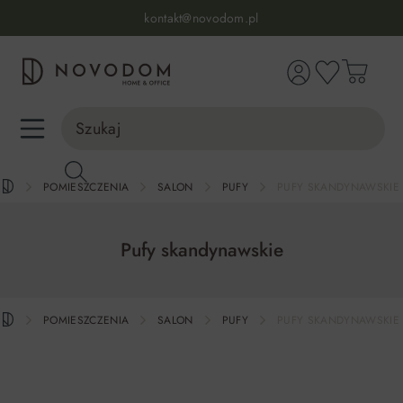
Infolinia:
515 639 067
(pon-pt: 7-17, sb-nd: 9-17)
kontakt@novodom.pl
wnej zawartości
Dostawa z wniesieniem
30 dni na zwrot lub wymianę
98% zadowolonych klientów
Infolinia:
515 639 067
(pon-pt: 7-17, sb-nd: 9-17)
POMIESZCZENIA
SALON
PUFY
PUFY SKANDYNAWSKIE
Pufy skandynawskie
POMIESZCZENIA
SALON
PUFY
PUFY SKANDYNAWSKIE