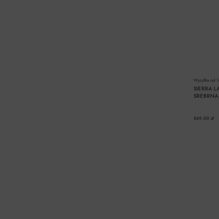
Wysyłka od
1
SIERRA L
SREBRNA/
549,00 zł