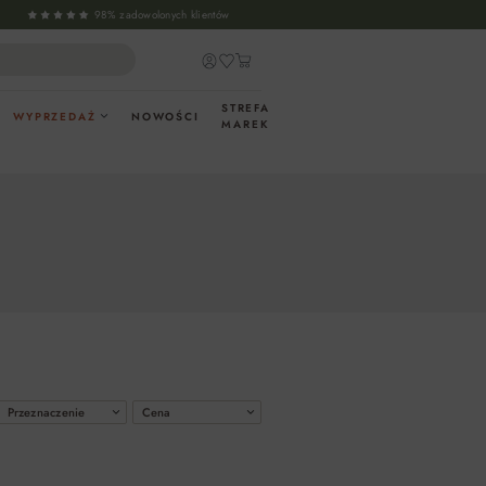
98% zadowolonych klientów
STREFA
WYPRZEDAŻ
NOWOŚCI
MAREK
Przeznaczenie
Cena