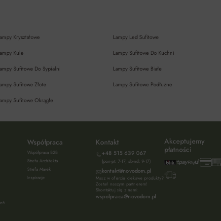
ampy Kryształowe
Lampy Led Sufitowe
ampy Kule
Lampy Sufitowe Do Kuchni
ampy Sufitowe Do Sypialni
Lampy Sufitowe Białe
ampy Sufitowe Złote
Lampy Sufitowe Podłużne
ampy Sufitowe Okrągłe
Akceptujemy
Współpraca
Kontakt
płatności
Współpraca B2B
+48 515 639 067
Strefa Architekta
(pon-pt: 7-17, sb-nd: 9-17)
Strefa Marek
kontakt@novodom.pl
Inspiracje
Masz w ofercie ciekawe produkty?
Zostań naszym partnerem!
Skontaktuj się z nami:
wspolpraca@novodom.pl
ień