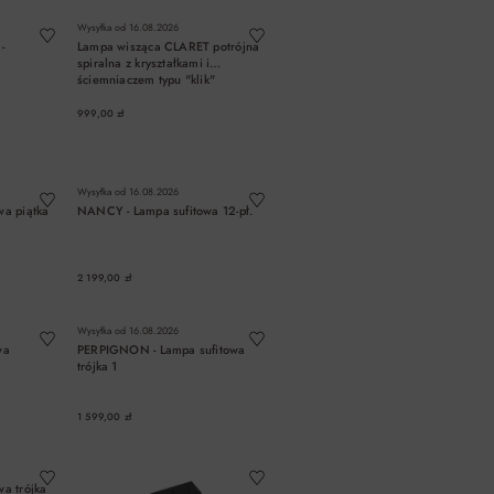
Wysyłka od
16.08.2026
-
Lampa wisząca CLARET potrójna
spiralna z kryształkami i
ściemniaczem typu "klik"
999,00 zł
A
DO KOSZYKA
Wysyłka od
16.08.2026
wa piątka
NANCY - Lampa sufitowa 12-pł.
2 199,00 zł
A
DO KOSZYKA
Wysyłka od
16.08.2026
wa
PERPIGNON - Lampa sufitowa
trójka 1
1 599,00 zł
A
DO KOSZYKA
a trójka