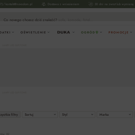
/
17)
kontakt@novodom.pl
Dostawa z wniesieniem
30 dni na zwrot lub wymianę
Co novego chcesz dziś znaleźć?
sofa, komoda, fotel...
DATKI
OŚWIETLENIE
OGRÓD
PROMOCJE
LAMPY LED SUFITOWE
LAMPY LED SUFITOWE
ystkie filtry
Sortuj
Styl
Marka
któw: 82