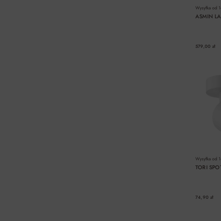
Wysyłka od
1
ASMIN L
579,00 zł
Wysyłka od
1
TORI SPO
74,90 zł