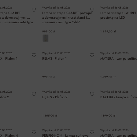
6.08.2026
Wysyłka od
16.08.2026
Wysyłka od
16.08.2026
sząca CLARET
Lampa wisząca CLARET potrójna
Lampa wisząca LAURET 
a z dekoracyjnymi
z dekoracyjnymi kryształami i
prostokątna LED
i i ściemniaczeM typu
ściemniaczem typu "klik"
999,00 zł
1 499,00 zł
DO KOSZYKA
DO KOSZYKA
DO KOSZYK
6.08.2026
Wysyłka od
16.08.2026
Wysyłka od
16.08.2026
- Plafon 1
REIMS - Plafon 1
MATERA - Lampa sufito
999,00 zł
1 599,00 zł
DO KOSZYKA
DO KOSZYKA
DO KOSZYK
6.08.2026
Wysyłka od
16.08.2026
Wysyłka od
16.08.2026
afon 2
DIJON - Plafon 2
BAYEUX - Lampa sufito
1 365,00 zł
1 399,00 zł
DO KOSZYKA
DO KOSZYKA
DO KOSZYK
6.08.2026
Wysyłka od
16.08.2026
Wysyłka od
16.08.2026
 - Plafon 4
PERPIGNON - Lampa sufitowa
MATERA - Lampa sufitow