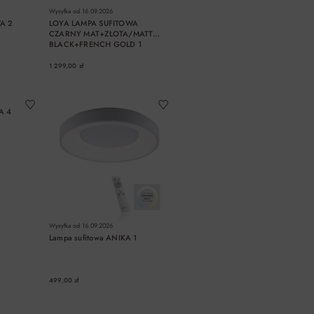
Wysyłka od
16.09.2026
A 2
LOYA LAMPA SUFITOWA
CZARNY MAT+ZŁOTA/MATT
BLACK+FRENCH GOLD 1
1 299,00 zł
A
DO KOSZYKA
A 4
Wysyłka od
16.09.2026
Lampa sufitowa ANIKA 1
499,00 zł
A
DO KOSZYKA