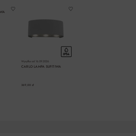
OWA
Wysyłka od
16.09.2026
CARLO LAMPA SUFITIWA
369,00 zł
A
DO KOSZYKA