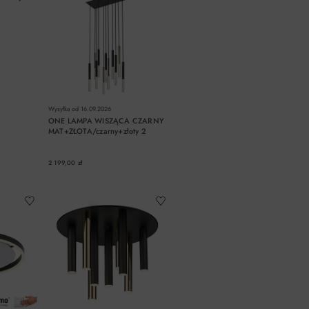
Wysyłka od
16.09.2026
ONE LAMPA WISZĄCA CZARNY
MAT+ZŁOTA/czarny+złoty 2
2 199,00 zł
A
DO KOSZYKA