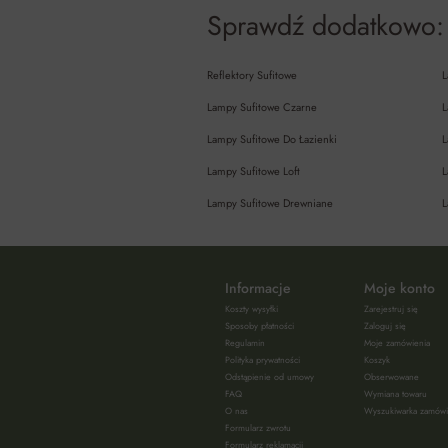
Sprawdź dodatkowo:
Reflektory Sufitowe
L
Lampy Sufitowe Czarne
L
Lampy Sufitowe Do Łazienki
L
Lampy Sufitowe Loft
L
Lampy Sufitowe Drewniane
L
Informacje
Moje konto
Koszty wysyłki
Zarejestruj się
Sposoby płatności
Zaloguj się
Regulamin
Moje zamówienia
Polityka prywatności
Koszyk
Odstąpienie od umowy
Obserwowane
FAQ
Wymiana towaru
O nas
Wyszukiwarka zamów
Formularz zwrotu
Formularz reklamacji