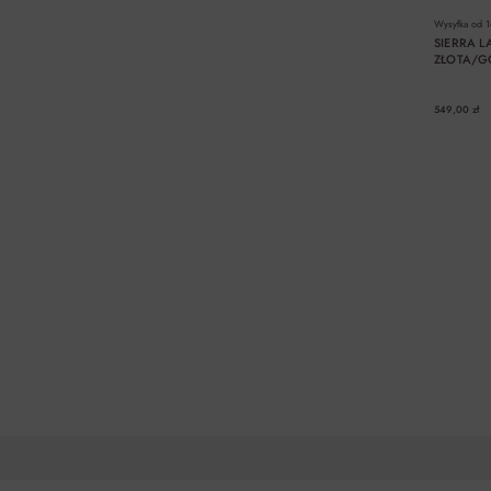
Wysyłka od
1
SIERRA L
ZŁOTA/G
549,00 zł