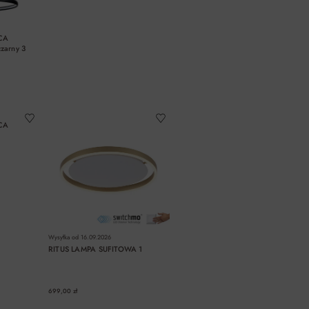
CA
arny 3
A
DO KOSZYKA
CA
Wysyłka od
16.09.2026
RITUS LAMPA SUFITOWA 1
699,00 zł
A
DO KOSZYKA