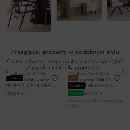
Przeglądaj produkty w podobnym stylu
Chcesz zobaczyć inne produkty w podobnym stylu?
Mamy dla ciebie kilka propozycji…
Wysyłka od
12.09.2026
Wysyłka od
26.08.2026
Bestseller
−5%
Miska na kwiaty wodne
Stolik kawowy RONDO
FLEURISTE 60x14,5 lekki
FI80X35 biały pandoro
Bestseller
kompozyt ciemnoszara
orzech
Nowość
139,00 zł
455,05 zł
479,00 zł
Najniższa cena z 30 dni przed obniżką:
431,10 zł
DO KOSZYKA
DO KOSZYKA