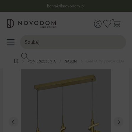
Infolinia:
515 639 067
(pon-pt: 7-17, sb-nd: 9-17)
kontakt@novodom.pl
wnej zawartości
Dostawa z wniesieniem
30 dni na zwrot lub wymianę
98% zadowolonych klientów
Infolinia:
515 639 067
(pon-pt: 7-17, sb-nd: 9-17)
POMIESZCZENIA
SALON
LAMPA WISZĄCA CLARET P