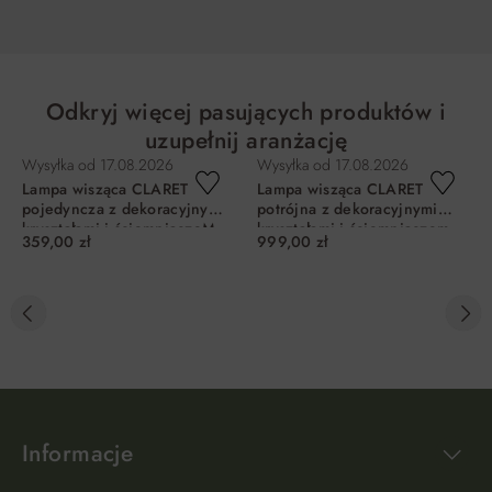
Odkryj więcej pasujących produktów i
uzupełnij aranżację
Wysyłka od
17.08.2026
Wysyłka od
17.08.2026
Lampa wisząca CLARET
Lampa wisząca CLARET
pojedyncza z dekoracyjnymi
potrójna z dekoracyjnymi
kryształami i ściemniaczeM
kryształami i ściemniaczem
359,00 zł
999,00 zł
typu "klik"
typu "klik"
DO KOSZYKA
DO KOSZYKA
Informacje