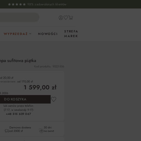
98% zadowolonych klientów
STREFA
WYPRZEDAŻ
NOWOŚCI
MAREK
pa sufitowa piątka
Kod produktu: 9022-506
od 20,00 zł
z wniesieniem:
od 170,00 zł
1 599,00 zł
8.2026
DO KOSZYKA
lub zamów przez telefon
(7-17, w weekendy 9-17)
+48 515 639 067
Darmowa dostawa
30 dni
od 2000 zł
na zwrot