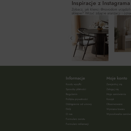
Inspiracje z Instagrama
Zobacz, jak klienci @novodom urządzili
sklepie? Wrzuć zdjęcie aranżacji i ozna
Informacje
Moje konto
Koszty wysyłki
Zarejestruj się
Sposoby płatności
Zaloguj się
Regulamin
Moje zamówienia
Polityka prywatności
Koszyk
Odstąpienie od umowy
Obserwowane
FAQ
Wymiana towaru
O nas
Wyszukiwarka zamów
Formularz zwrotu
Formularz reklamacji