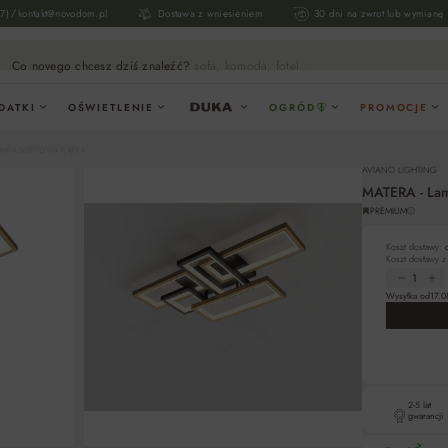
/
17)
kontakt@novodom.pl
Dostawa z wniesieniem
30 dni na zwrot lub wymianę
Co novego chcesz dziś znaleźć?
sofa, komoda, fotel...
DATKI
OŚWIETLENIE
OGRÓD
PROMOCJE
LAMPA SUFITOWA PIĄTKA
AVIANO LIGHTING
MATERA - Lam
PREMIUM
Koszt dostawy:
Koszt dostawy 
Wysyłka od
17.0
2-5 lat
gwarancji