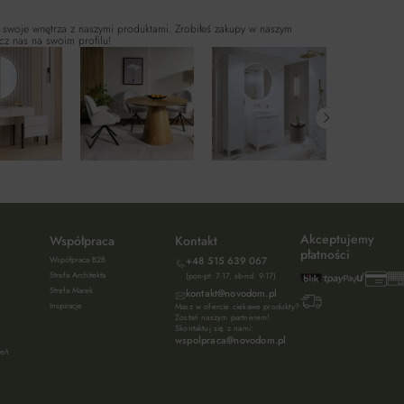
 swoje wnętrza z naszymi produktami. Zrobiłeś zakupy w naszym
cz nas na swoim profilu!
Akceptujemy
Współpraca
Kontakt
płatności
Współpraca B2B
+48 515 639 067
Strefa Architekta
(pon-pt: 7-17, sb-nd: 9-17)
Strefa Marek
kontakt@novodom.pl
Inspiracje
Masz w ofercie ciekawe produkty?
Zostań naszym partnerem!
Skontaktuj się z nami:
wspolpraca@novodom.pl
ień