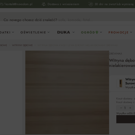
/
17)
kontakt@novodom.pl
Dostawa z wniesieniem
30 dni na zwrot lub wymianę
Co novego chcesz dziś znaleźć?
sofa, komoda, fotel...
DATKI
OŚWIETLENIE
OGRÓD
PROMOCJE
ĘBOWE
WITRYNY DĘBOWE
WITRYNA DĘBOWA KW301 LEWA SUROWY NIELAKIEROWANY DREWMAX
DREWMAX
Witryna dęb
nielakierow
Witry
Surow
Wysyłka
Koszt dostawy:
Koszt dostawy 
Wysyłka od
26.0