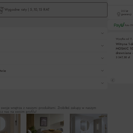
Wygodne raty | 5,10,15 RAT
2-5 lat
gwarancji
Rata 0
Wysyłka od
11
Witryna 1-
MOSAIC 10
Liczba rat
drewniana 
miodowy, c
3 347,50 zł
5
196x67x42
10
twie
DO KO
15
Pośredn
 swoje wnętrza z naszymi produktami. Zrobiłeś zakupy w naszym
cz nas na swoim profilu!