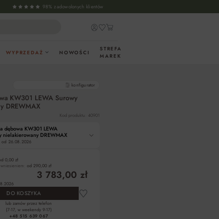
98% zadowolonych klientów
STREFA
WYPRZEDAŻ
NOWOŚCI
MAREK
gotowe produkty
konfigurator
owa KW301 LEWA Surowy
any DREWMAX
Kod produktu: 40901
na dębowa KW301 LEWA
y nielakierowany DREWMAX
 od
26.08.2026
od 0,00 zł
z wniesieniem:
od 290,00 zł
3 783,00 zł
8.2026
DO KOSZYKA
lub zamów przez telefon
(7-17, w weekendy 9-17)
+48 515 639 067