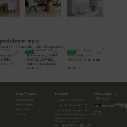
 podobnym stylu
bnym stylu? Mamy dla ciebie kilka propozycji…
0.08.2026
Wysyłka od
20.08.2026
Wysyłka od
3.09.2026
Wysyłka od
20.
Nowość
Nowość
Nowość
owy z półką
Stolik kawowy z półką
Półka kuchenna
Szafa na bu
COFFEE
SVOT22 COFFEE
PEKA003 45 cm sosna
z 5 półkami
5x120 Dąb
TABLES 75x120 Dąb
Artisan bet
piaskowy
599,00 zł
148,00 zł
469,00 zł
OSZYKA
DO KOSZYKA
DO KOSZYKA
DO KO
Akceptujemy
Współpraca
Kontakt
płatności
Współpraca B2B
+48 515 639 067
Strefa Architekta
(pon-pt: 7-17, sb-nd: 9-17)
Strefa Marek
kontakt@novodom.pl
Inspiracje
Masz w ofercie ciekawe produkty?
Zostań naszym partnerem!
Skontaktuj się z nami:
wspolpraca@novodom.pl