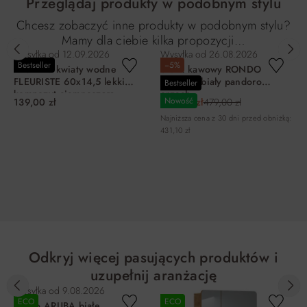
Przeglądaj produkty w podobnym stylu
Chcesz zobaczyć inne produkty w podobnym stylu?
Mamy dla ciebie kilka propozycji…
Wysyłka od
12.09.2026
Wysyłka od
26.08.2026
Bestseller
−5%
Miska na kwiaty wodne
Stolik kawowy RONDO
FLEURISTE 60x14,5 lekki
FI80X35 biały pandoro
Bestseller
kompozyt ciemnoszara
orzech
Nowość
139,00 zł
455,05 zł
479,00 zł
Najniższa cena z 30 dni przed obniżką:
431,10 zł
DO KOSZYKA
DO KOSZYKA
Odkryj więcej pasujących produktów i
uzupełnij aranżację
Wysyłka od
9.08.2026
ECO
ECO
Lustro ARUBA białe