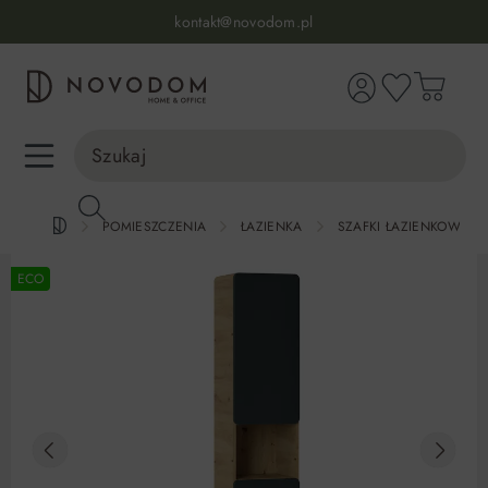
Infolinia:
515 639 067
(pon-pt: 7-17, sb-nd: 9-17)
kontakt@novodom.pl
wnej zawartości
Dostawa z wniesieniem
30 dni na zwrot lub wymianę
98% zadowolonych klientów
Infolinia:
515 639 067
(pon-pt: 7-17, sb-nd: 9-17)
POMIESZCZENIA
ŁAZIENKA
SZAFKI ŁAZIENKOWE
ECO