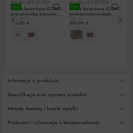
Wysyłka od
9.08.2026
Wysyłka od
9.08.2026
Wy
ECO
ECO
E
Szafka łazienkowa ICONIC
Szafka łazienkowa ICONIC
Sz
pod umywalkę kremowa
podumywalkowa biała
po
60x46cm
60x46cm
6
533,00 zł
520,00 zł
58
Liczba
Miesięczna
RRSO
Do
rat
rata
zapłaty
5
129,60 zł
0%
648,00 zł
DO KOSZYKA
DO KOSZYKA
10
64,80 zł
0%
648,00 zł
15
43,20 zł
0%
648,00 zł
Informacje o produkcie
Regulamin
Koszt kredytu
Pośrednik kredytowy i organizacje finansujące
Specyfikacja oraz wymiary produktu
Metody dostawy i koszty wysyłki
Producent i informacje o bezpieczeństwie