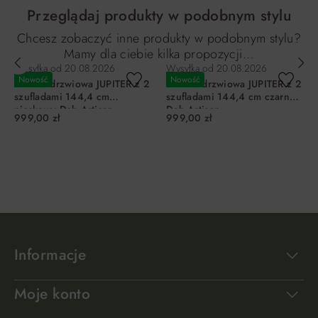
Przeglądaj produkty w podobnym stylu
Chcesz zobaczyć inne produkty w podobnym stylu?
Mamy dla ciebie kilka propozycji…
Wysyłka od
20.08.2026
Wysyłka od
20.08.2026
Nowość
Nowość
Szafa 3-drzwiowa JUPITER z 2
Szafa 3-drzwiowa JUPITER z 2
szufladami 144,4 cm
szufladami 144,4 cm czarny
piaskowy Dąb Artisan
Dąb Artisan
999,00 zł
999,00 zł
DO KOSZYKA
DO KOSZYKA
Informacje
Moje konto