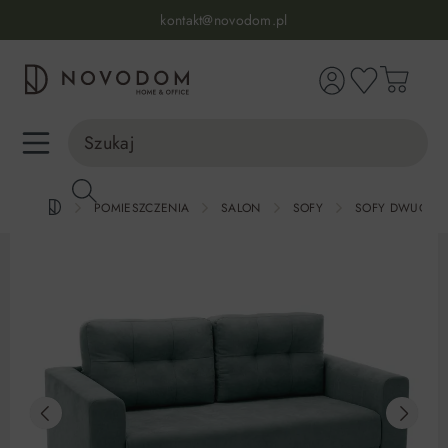
Infolinia:
515 639 067
(pon-pt: 7-17, sb-nd: 9-17)
kontakt@novodom.pl
wnej zawartości
Dostawa z wniesieniem
30 dni na zwrot lub wymianę
98% zadowolonych klientów
Infolinia:
515 639 067
(pon-pt: 7-17, sb-nd: 9-17)
POMIESZCZENIA
SALON
SOFY
SOFY DWUOSO