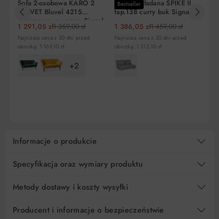
Sofa 2-osobowa KARO 2
Sofa rozkładana SPIKE II
So
Bestseller
VELVET Bluvel 4215
tap.138 curry buk Signal
z 
cynamonowa wenge Signal
ci
Liczba
Miesięczna
RRSO
Do zapłaty
1 291,05 zł
1 359,00 zł
1 386,05 zł
1 459,00 zł
1 
rat
rata
Najniższa cena z 30 dni przed
Najniższa cena z 30 dni przed
obniżką: 1 169,10 zł
obniżką: 1 313,10 zł
5
279,80 zł
0%
1 399,00 zł
+2
10
139,90 zł
0%
1 399,00 zł
DO KOSZYKA
DO KOSZYKA
15
93,27 zł
0%
1 399,00 zł
Regulamin
Koszt kredytu
Pośrednik kredytowy i organizacje finansujące
Informacje o produkcie
Specyfikacja oraz wymiary produktu
Metody dostawy i koszty wysyłki
Producent i informacje o bezpieczeństwie