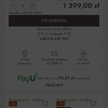
1 399,00 zł
Wysyłka od
17.09.2026
DO KOSZYKA
lub zamów przez telefon
(7-17, w weekendy 9-17)
+48 515 639 067
2-5 lat
Darmowa dostawa
30 dni
gwarancji
od 2000 zł
na zwrot
93,27 zł
Rata 0% już od
miesięcznie
OBLICZ RATĘ
W magazynie - wysyłka
W magazynie - wysyłka
W 
−5%
−5%
jutro!
jutro!
ju