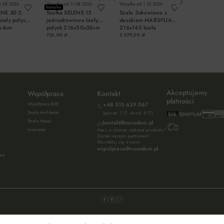
1.08.2026
Wysyłka od
11.08.2026
Wysyłka od
1.10.2026
Wysyłka od
20.
Bestseller
ENE 30 2-
Szafka SELENE 13
Szafa 3-drzwiowa z
Szafa ubran
iały połysk
jednodrzwiowa biały
daszkiem MARSYLIA
CADIXO Dą
64cm
połysk 216x50x35cm
216x145 biała
81
726,00 zł
3 079,00 zł
599,00 zł
OSZYKA
DO KOSZYKA
DO KOSZYKA
DO KO
Akceptujemy
Współpraca
Kontakt
płatności
Współpraca B2B
+48 515 639 067
Strefa Architekta
(pon-pt: 7-17, sb-nd: 9-17)
Strefa Marek
kontakt@novodom.pl
Inspiracje
Masz w ofercie ciekawe produkty?
Zostań naszym partnerem!
Skontaktuj się z nami:
wspolpraca@novodom.pl
ień