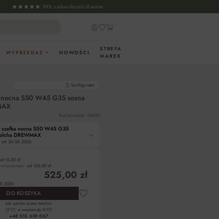
98% zadowolonych klientów
STREFA
WYPRZEDAŻ
NOWOŚCI
MAREK
gotowe produkty
konfigurator
 nocna S50 W45 G35 sosna
MAX
Kod produktu: 04259
 szafka nocna S50 W45 G35
 olcha DREWMAX
 od
26.08.2026
od 15,00 zł
z wniesieniem:
od 155,00 zł
525,00 zł
8.2026
DO KOSZYKA
lub zamów przez telefon
(7-17, w weekendy 9-17)
+48 515 639 067