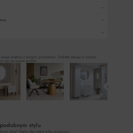
twie
 swoje wnętrza z naszymi produktami. Zrobiłeś zakupy w naszym
cz nas na swoim profilu!
 podobnym stylu
bnym stylu? Mamy dla ciebie kilka propozycji…