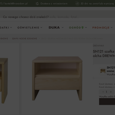
/
17)
kontakt@novodom.pl
Dostawa z wniesieniem
30 dni na zwrot lub wymianę
Co novego chcesz dziś znaleźć?
sofa, komoda, fotel...
DATKI
OŚWIETLENIE
OGRÓD
PROMOCJE
SOSNOWE
SZAFKI NOCNE SOSNOWE
SN121 SZAFKA NOCNA S50 W45 G35 SOSNA OLCHA DREWMAX
DREWMAX
SN121 szafka
olcha DREW
SN121
sosna
Wysyłka
Koszt dostawy:
Koszt dostawy 
Wysyłka od
26.0