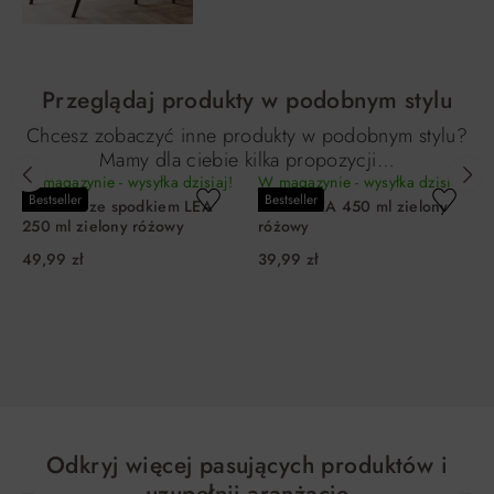
Przeglądaj produkty w podobnym stylu
Chcesz zobaczyć inne produkty w podobnym stylu?
Mamy dla ciebie kilka propozycji…
W magazynie - wysyłka dzisiaj!
W magazynie - wysyłka dzisiaj!
Bestseller
Bestseller
Filiżanka ze spodkiem LEA
Kubek LEA 450 ml zielony
250 ml zielony różowy
różowy
49,99 zł
39,99 zł
DO KOSZYKA
DO KOSZYKA
Odkryj więcej pasujących produktów i