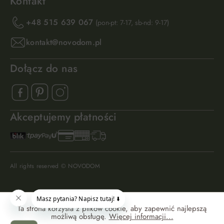
Kontakt
+48 515 639 067
(pon-pt: 7-17, sb-nd: 9-17)
kontakt@novodom.pl
Dołącz do nas
Akceptujemy płatności
All rights reserved © NOVODOM
Ta strona korzysta z plików cookie, aby zapewnić najlepszą
możliwą obsługę.
Więcej informacji...