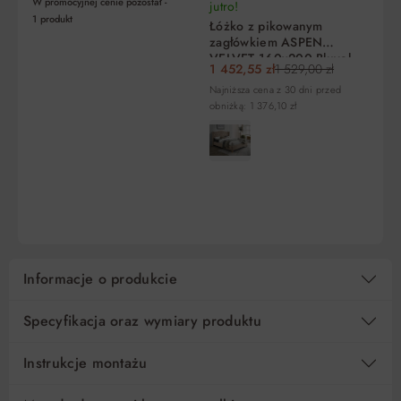
W promocyjnej cenie pozostał -
jutro!
ju
1
produkt
Łóżko z pikowanym
Łó
10
263,90 zł
0%
2 639,00 zł
zagłówkiem ASPEN
VE
VELVET 160x200 Bluvel
ta
1 452,55 zł
1 529,00 zł
1 
14 szary Signal
15
175,94 zł
0%
2 639,00 zł
Najniższa cena z 30 dni przed
Naj
obniżką: 1 376,10 zł
obn
Regulamin
Koszt kredytu
Pośrednik kredytowy i organizacje finansujące
DO KOSZYKA
DO KOSZYKA
Informacje o produkcie
Specyfikacja oraz wymiary produktu
Instrukcje montażu