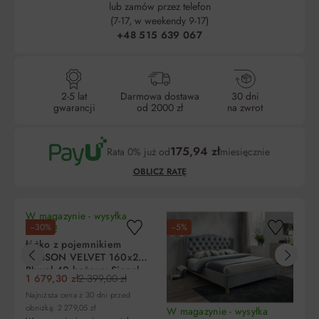
lub zamów przez telefon
(7-17, w weekendy 9-17)
+48 515 639 067
2-5 lat
Darmowa dostawa
30 dni
gwarancji
od 2000 zł
na zwrot
175,94 zł
Rata 0% już od
miesięcznie
OBLICZ RATĘ
W magazynie - wysyłka
−30%
−5%
−
dzisiaj!
łóżko z pojemnikiem
MAISON VELVET 160x200
Bluvel 40 beżowy Signal
Liczba
Miesięczna
RRSO
Do zapłaty
1 679,30 zł
2 399,00 zł
rat
rata
Najniższa cena z 30 dni przed
obniżką: 2 279,05 zł
W magazynie - wysyłka
W 
5
527,80 zł
0%
2 639,00 zł