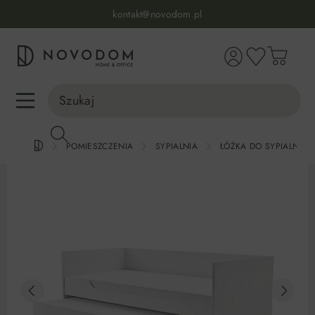
Infolinia:
515 639 067
(pon-pt: 7-17, sb-nd: 9-17)
kontakt@novodom.pl
wnej zawartości
Dostawa z wniesieniem
30 dni na zwrot lub wymianę
98% zadowolonych klientów
Infolinia:
515 639 067
(pon-pt: 7-17, sb-nd: 9-17)
POMIESZCZENIA
SYPIALNIA
ŁÓŻKA DO SYPIALNI