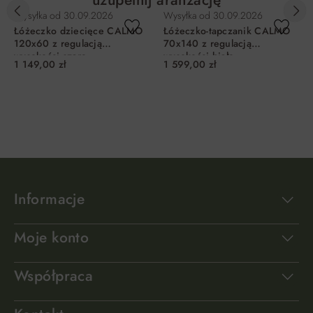
uzupełnij aranżację
Wysyłka od
30.09.2026
Wysyłka od
30.09.2026
Łóżeczko dziecięce CALMO
Łóżeczko-tapczanik CALMO
120x60 z regulacją
70x140 z regulacją
wysokości szare
wysokości białe
1 149,00 zł
1 599,00 zł
DO KOSZYKA
DO KOSZYKA
Informacje
Moje konto
Współpraca